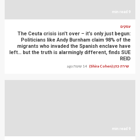
9 min read
עסקים
The Ceuta crisis isn't over – it's only just begun:
Politicians like Andy Burnham claim 98% of the
migrants who invaded the Spanish enclave have
left… but the truth is alarmingly different, finds SUE
REID
שירה כהן (Shira Cohen)
14 שעות ago
9 min read