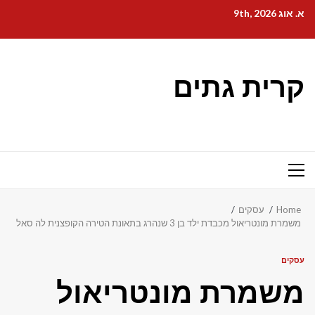
Ski
א. אוג 9th, 2026
t
conten
קרית גתים
Primary
Menu
Home
עסקים
משמרת מונטריאול מכבדת ילד בן 3 שנהרג בתאונת הטירה הקופצנית לה סאל
עסקים
משמרת מונטריאול