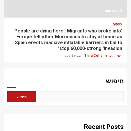
8 min read
עסקים
'People are dying here': Migrants who broke into
Europe tell other Moroccans to stay at home as
Spain erects massive inflatable barriers in bid to
stop 60,000-strong 'invasion'
שירה כהן (Shira Cohen)
שבוע 1 ago
חיפוש
חיפוש
Recent Posts