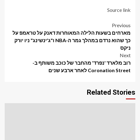
Source link
Post
Previous
מארחים בשעות הלילה המאוחרות דאנק על טראמפ על
navigation
כך שהוא נרדם במהלך גמר ה-NBA ו"ג'ינשינג" ניו יורק
ניקס
Next
רוב מלארד 'נפרד' מהחבר של כוכב משותף ב-
Coronation Street לאחר ארבע שנים
Related Stories