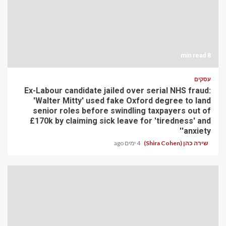
8 min read
עסקים
Ex-Labour candidate jailed over serial NHS fraud:
'Walter Mitty' used fake Oxford degree to land
senior roles before swindling taxpayers out of
£170k by claiming sick leave for 'tiredness' and
'anxiety'
שירה כהן (Shira Cohen)
4 ימים ago