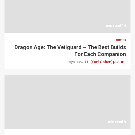
14 min read
חדשות
Dragon Age: The Veilguard – The Best Builds
For Each Companion
יוני כהן (Yoni Cohen)
11 שעות ago
9 min read