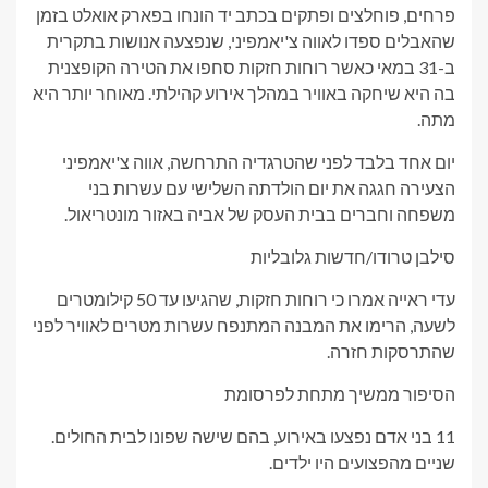
פרחים, פוחלצים ופתקים בכתב יד הונחו בפארק אואלט בזמן
שהאבלים ספדו לאווה צ'יאמפיני, שנפצעה אנושות בתקרית
ב-31 במאי כאשר רוחות חזקות סחפו את הטירה הקופצנית
בה היא שיחקה באוויר במהלך אירוע קהילתי. מאוחר יותר היא
מתה.
יום אחד בלבד לפני שהטרגדיה התרחשה, אווה צ'יאמפיני
הצעירה חגגה את יום הולדתה השלישי עם עשרות בני
משפחה וחברים בבית העסק של אביה באזור מונטריאול.
סילבן טרודו/חדשות גלובליות
עדי ראייה אמרו כי רוחות חזקות, שהגיעו עד 50 קילומטרים
לשעה, הרימו את המבנה המתנפח עשרות מטרים לאוויר לפני
שהתרסקות חזרה.
הסיפור ממשיך מתחת לפרסומת
11 בני אדם נפצעו באירוע, בהם שישה שפונו לבית החולים.
שניים מהפצועים היו ילדים.