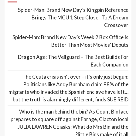
Spider-Man: Brand New Day’s Kingpin Reference
Brings The MCU 1 Step Closer To A Dream
Crossover
Spider-Man: Brand New Day’s Week 2 Box Office Is
Better Than Most Movies' Debuts
Dragon Age: The Veilguard – The Best Builds For
Each Companion
The Ceuta crisis isn't over – it's only just begun:
Politicians like Andy Burnham claim 98% of the
migrants who invaded the Spanish enclave have left…
but the truth is alarmingly different, finds SUE REID
Who is the man behind the bin? As Count Binface
prepares to square off against Farage, Clacton local
JULIA LAWRENCE asks: What do Mrs Bin and the
little Bins make of it all?