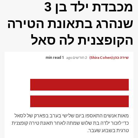
מכבדת ילד בן 3
שנהרג בתאונת הטירה
הקופצנית לה סאל
שירה כהן (Shira Cohen)
2 חודשים ago
1 min read
הקטן
את
גודל
הגופן
הגדל
של
את
המאמר
גודל
מאות אנשים התאספו ביום שלישי בערב בפארק של לסאל
הגופן
של
כדי לזכור ילדה בת שלוש שמתה לאחר תאונת טירה קופצנית
המאמר
טרגית בשבוע שעבר.