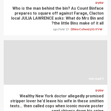
עסקים
Who is the man behind the bin? As Count Binface
prepares to square off against Farage, Clacton
local JULIA LAWRENCE asks: What do Mrs Bin and
the little Bins make of it all?
שירה כהן (Shira Cohen)
15 שעות ago
9 min read
עסקים
Wealthy New York doctor allegedly promised
stripper lover he'd leave his wife in these smitten
texts… then called cops when iconic movie poster
sent shivers down his spine