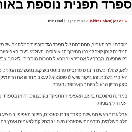
ספרד תפנית נוספת באור 
שירה כהן (Shira Cohen)
2 חודשים ago
1 min read
מוקדם יותר האביב, ההתרסה של ספרד נגד תוכניות המלחמה של נש
רק שהפעם, מברך על אמריקאי המפעיל סמכות מוסרית, ולא כוח צבאי
ליאו, שנולד בשם רוברט פרנסיס פרבוסט בשיקגו, נפגש עם המונים 
האיברי בשבת. זהו ביקור שיש לו פוטנציאל לעצב מחדש את הדינמיק
ספק הדיון הרעיל ביותר באירופה: הגירה.
במדינה מקוטבת בזעם, האפיפיור התמקד בקונצנזוס, ודחק בספרדים
ועמדות קיצוניות.
אבל עבור ראש ממשלת ספרד פדרו סאנצ'ס, ביקור האפיפיור מציע 
הלב העולמית, הזדמנות שסאנצ'ז השנוי במחלוקת לפעמים אימץ בה