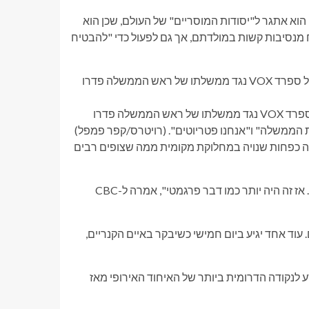
וא אתגר ל"יסודות המוסריים" של העולם, שכן הוא
 מנסיבות קשות במולדתם, אך גם לפעול כדי "להבטיח
אנשים משתתפים בעצרת שאורגנה על ידי מפלגת הימין הקיצוני של ספרד VOX נגד ממשלתו של ראש הממשלה פדרו
(רויטרס/קפר פמפל)
גלה כפחות שנויה במחלוקת מקומית ממה שצופים רבים
"רבים מאנשי העסקים יודעים שהם מגייסים אנשים בצורה לא חוקית. אז זה היה יותר כמו דבר פרגמטי", אמרה ל-CBC
. עוד אחד יגיע ביום חמישי כשיבקר באיים הקנריים,
ת את המסע לנקודה הדרומית ביותר של האיחוד האירופי מאז