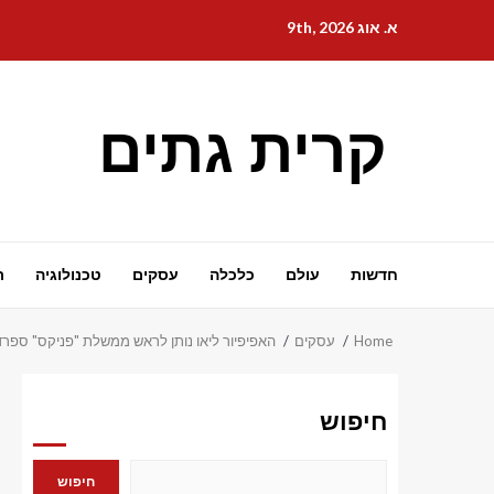
Ski
א. אוג 9th, 2026
t
conten
קרית גתים
חדשות
עולם
כלכלה
עסקים
טכנולוגיה
ת
Home
עסקים
האפיפיור ליאו נותן לראש ממשלת "פניקס" ספרד
חיפוש
חיפוש