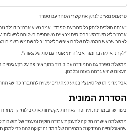
טראמפ מאיים לנתק את קשרי הסחר עם ספרד
"אנחנו הולכים לנתק כל סחר עם ספרד", אמר נשיא ארה"ב דונלד טר
ארה"ב לא תשתמש בבסיסים צבאיים משותפים בשטחה לפעולות נגד 
לאחר שראש הממשלה שלהם איפשר לארה"ב להשתמש בשניים מבסיסיה
"לקחנו את זה בהומור, אבל הייתי אומר גם סוג של גאווה".
ממשלת ספרד גם התמודדה עם בידוד בתוך אירופה על רקע גינויים חו
העצום שהיא גרמה בעזה ובלבנון.
אבל מדיניותו של סאנצ'ז בנוגע למהגרים עשויה להתברר כהישג הח
הסדרת המונית
בעוד שרוב מדינות אירופה האחרות מקשיחות את גבולותיהן ומחזירות
שהאוכלוסייה המזדקנת במהירות של המדינה זקוקה להם כדי לממן תש