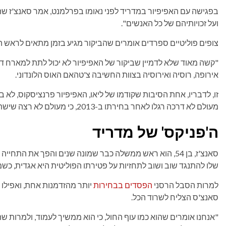
בפגישה עם האפיפיור במדריד לפני נאומו בפרלמנט, אמר סאנצ'ז שהו
ועל זכויותיהם של כל האנשים".
צופים פוליטיים ספרדים אומרים שהביקור מגיע בזמן מתאים לראש 
"קשה מאוד שלא לדמיין שביקור של האפיפיור לא יכול לתת למארח דחי
אירופה, רוסיה ואירוסיה בצוות החשיבה צ'טהאם האוס הלונדוני.
זו, לדבריו, אחת הסיבות שקודמו של ליאו, האפיפיור פרנציסקוס, לא ב
מעולם לא דרכה רגלו לאחר בחירתו ב-2013, כי מעולם לא רצה שישתמשו בו פוליטית".
ה'פניקס' של מדריד
סאנצ'ז, בן 54, הוא ראש ממשלה כבר שמונה שנים והפך את הת
שלו להתנגד שוב ושוב לתחזיות על פטירתו הפוליטית היא אגדית, 
למרות הסבל הרסני
הפסדים בבחירות
יותר מהזדמנות אחת, ואפילו 
סאנצ'ס הצליח לשרוד הכל.
"אנחנו אומרים שהוא כמו עוף החול, כי הוא ממשיך לעמוד, ולמרות ש