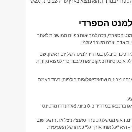
האפיפיור ליאו ה-14 נושא נאום במהלך מושב משותף של הפרלמנט הספרדי במדריד. הוא נמצא בארץ עד ה-12 ביוני, נפגש
למנט הספרדי
למנט הספרדי, וזכה למחיאות כפיים ממושכות לאחר
ות אדם יצרה משבר עולמי.
ם עמדו ברחובות ליד כיכר סיבלס במדריד למיסה של יום ראשון, שם
ק אוכלוסיות ובמקום זאת לעבוד כדי למצוא נקודות
נו מבינים שהאידיאולוגיות חולפות, בעוד האמת
נבאו במדריד ב-8 ביוני.
(אלחנדרו מרטינס
ים, ראש ממשלת ספרד סאנצ'ז ניצל את הרגע, שוב
יא "על אותו אורך גל" כמו זו של האפיפיור.