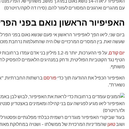
עם מהגרים וארגונים המסורים לעזור להם.
(סירו דה לוקה/רויטרס)
האפיפיור הראשון נואם בפני הפר
ביום שני, ליאו הפך לאפיפיור הראשון אי פעם שנשא נאום בפני הפר
שעשה זאת. בין המסרים המרכזיים שלו היה שהתעלמות נרחבת מזכוי
יום קודם,
על פי ההערכות, יותר מ-1.2 מיליון בני אד
הטיף נגד הקוטביות הפוליטית, ודחק במנהיגים הלאומיים להפסיק לחל
משותף.
האפיפיור הכפיל את ההודעה תוך כדי
פורסם
ברשתות החברתיות, "אנח
נשארת".
האפיפיור ליאו מגיע לפגישה עם בני קהילה ומאמינים באצטדיון סנטיאגו בר
ולז/רויטרס)
בעוד שביקורי האפיפיור מוגדרים רשמית כבלתי מפלגתיים ופסטורלי
ושוב
טוען
שהמדיניות המרכזית של ממשלתו – ושנויה במחלוקת מאוד – ה