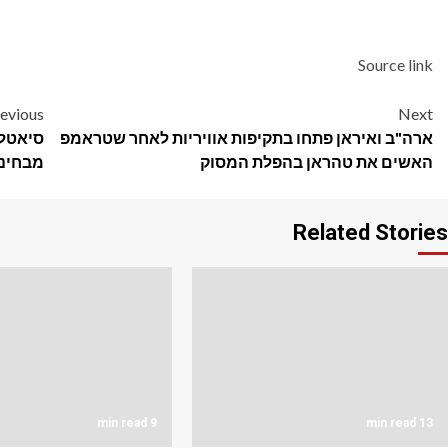
Source link
Post
evious
Next
ארה"ב ואיראן פתחו בתקיפות אוויריות לאחר שטראמפ
סיאטל 
navigation
האשים את טהראן בהפלת המסוק
מבחינה
Related Stories
9 min read
13 min read