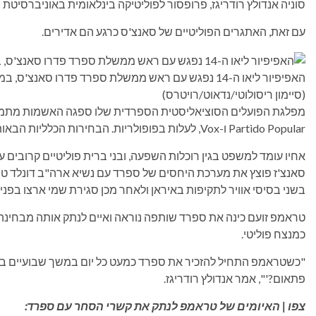
סוניה אנדולץ רודריגז, פרופסור לפוליטיקה בינלאומית באוניברסיטת 
עם זאת, האתגרים הפוליטיים של סאנצ'ס כרגע הם אדירים.
האפיפיור ליאו ה-14 נפגש עם ראש ממשלת ספרד פדרו סאנצ'ס, במהלך מסעו השליחים במדריד, ספרד, 8 ביוני 2026.
(סיימון ריסולוטי/נדאוט/רויטרס)
מפלגת הפועלים הסוציאליסטית הספרדית שלו ספגה האשמות מתמשכ
Partido Popular ו-Vox, לעלות בפופולריות. הבחירות הכלליות הבאות נקבעו לשנת 2027, אבל זה יכול לקרות מוקדם יותר.
אחיו עומד למשפט בגין רוכלות השפעה, ובני ברית פוליטיים קרובים 
סאנצ'ז פוצץ את מערכת היחסים של ספרד עם נשיא ארה"ב דונלד
בשני בסיסי אוויר לתקיפות באיראן ולאחר מכן סגירת שמי ארצו בפני 
טראמפ זועם כינה את ספרד שותפה נוראה ואיים לנתק אותה מבחינה 
כמנצח פוליטי.
"כשטראמפ התחיל להזכיר את ספרד כמעט כל יום במשך שבועיים ברצי
פתאום?'", אמר אנדולץ רודריגז.
צפו | האיומים של טראמפ לנתק את קשרי הסחר עם ספרד: