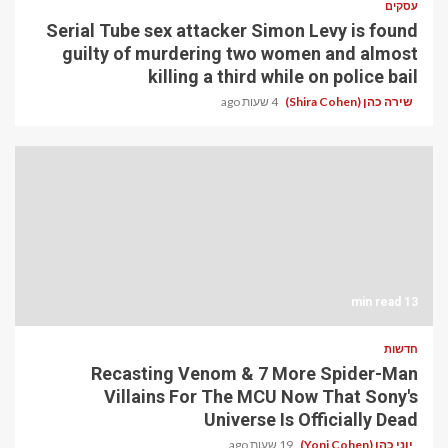
עסקים
Serial Tube sex attacker Simon Levy is found
guilty of murdering two women and almost
killing a third while on police bail
שירה כהן (Shira Cohen)
4 שעות ago
13 min read
חדשות
Recasting Venom & 7 More Spider-Man
Villains For The MCU Now That Sony's
Universe Is Officially Dead
יוני כהן (Yoni Cohen)
19 שעות ago