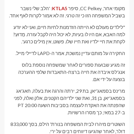
מקומי אחר, CC Pelkey, סיפר
KTLA5
: 'הלב שלי נשבר
בשביל המשפחה הזו כי זה טרגי. זה לא אמור לקרות לאף אחד.
"לילדים מעולם לא הייתה הזדמנות לחיות חיים, ואני לא יודע
למה האבא, אם היו לו בעיות, לא יכול היה לקבל עזרה. מַדוּעַ?
לקחת את חיי ילדיו ואת חייו שלו. פשוט, אין מילים כרגע'.
החקירה על מותם עדיין נמשכת, אמר ה-LAPD לדיילי מייל.
זה מגיע שבועות ספורים לאחר שמשפחה נוספת בלוס
אנג'לס איבדה את חייה ברצח-התאבדות שלפי ההערכה
בוצעה על ידי אם.
מרינס בסמאג'יאן, בת 29, ירתה והרגה את בעלה, חאג'אג
בסמאג'יאן, בן 31, ואת שני ילדיהם הקטנים, אלק ואלה, לפני
שהפנתה את האקדח לעצמה בסביבות השעה 20:00 PT
ב-27 במאי, כך מסרו הרשויות.
השוטרים מיהרו לבית המשפחה בנורת' הילס, בסך 833,000
דולר, לאחר שהגיעו דיווחים רבים על ירי.