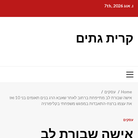
Ski
ו. אוג 7th, 2026
t
conten
קרית גתים
Primary
Menu
Home
עסקים
אישה שבורת לב מתייפחת ברחוב לאחר שאבא הרג בנים תאומים בני 10 ואז
את עצמו ברצח-התאבדות במפגש משפחתי בקליפורניה
עסקים
אישה שבורת לב