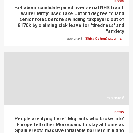
עסקים
Ex-Labour candidate jailed over serial NHS fraud:
'Walter Mitty' used fake Oxford degree to land
senior roles before swindling taxpayers out of
£170k by claiming sick leave for 'tiredness' and
'anxiety'
שירה כהן (Shira Cohen)
3 ימים ago
8 min read
עסקים
'People are dying here': Migrants who broke into
Europe tell other Moroccans to stay at home as
Spain erects massive inflatable barriers in bid to