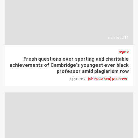
11 min read
עסקים
Fresh questions over sporting and charitable
achievements of Cambridge's youngest ever black
professor amid plagiarism row
שירה כהן (Shira Cohen)
7 ימים ago