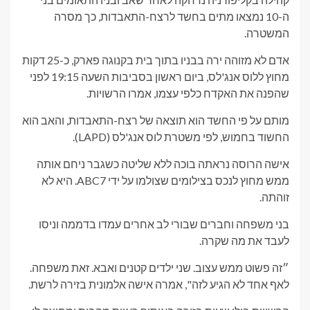
ה-10 נמצאו מתים בחשד לרצח-התאבדות, כך מסרה
המשטרה.
אדם לא מזוהה ירה בבניו בתוך בית בקנוגה פארק, כ-25 דקות
מחוץ ללוס אנג'לס, ביום ראשון בסביבות השעה 19:15 לפני
שהפנה את האקדח כלפי עצמו, אמרו הרשויות.
מותם על פי החשד הוא תוצאה של רצח-התאבדות, והאב הוא
החשוד בחמוש, לפי משטרת לוס אנג'לס (LAPD).
אישה הרוסה נראתה בוכה ללא שליטה כשגבר ניחם אותה
ממש מחוץ לנכס בצילומים שצולמו על ידי ABC7. היא לא
זוהתה.
בני משפחה וחברים שבורי לב אחרים עמדו בדממה וניסו
לעבד את מה שקרה.
״זה פשוט ממש עצוב. שני ילדים קטנים ואבא. זאת משפחה.
לאף אחד לא הגיע לזה", אמרה אישה אלמונית בזירה לרשת.