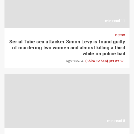
11 min read
עסקים
Serial Tube sex attacker Simon Levy is found guilty
of murdering two women and almost killing a third
while on police bail
שירה כהן (Shira Cohen)
4 שעות ago
8 min read