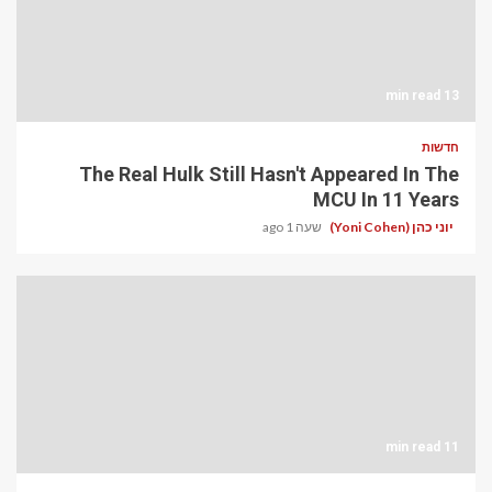
13 min read
חדשות
The Real Hulk Still Hasn't Appeared In The
MCU In 11 Years
יוני כהן (Yoni Cohen)
שעה 1 ago
11 min read