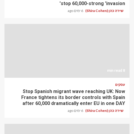
stop 60,000-strong 'invasion'
שירה כהן (Shira Cohen)
6 ימים ago
8 min read
עסקים
Stop Spanish migrant wave reaching UK: Now
France tightens its border controls with Spain
after 60,000 dramatically enter EU in one DAY
שירה כהן (Shira Cohen)
6 ימים ago