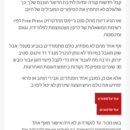
קבל חדשות קנדה יומיות לתיבת הדואר הנכנס שלך, כך
שלעולם לא תחמיץ את הסיפורים המובילים של היום.
ואז הגיע דיווח מהלן סנט ג'יימס מהדטרויט Free Press לפיו
רשימת המשאלות של לרקין מצטמצמת לפלורידה, וגאס
ומינסוטה.
אף אחד מהם לא מפתיע, כולם מתמודדים בגביע סטנלי. אבל
שוק מוגבל במיוחד לא נותן לג'נרל מנג'ר רד ווינגס, סטיב
יזרמן, הרבה מה לעבוד איתו כדי לקבל פיצוי הוגן עבור כובש
30 שערים ומפיק 70 נקודות בחמש העונות האחרונות.
אלא אם כן, כמובן, אחד הפנתרים, אבירי הזהב או פראי
יפתיעו את כולם ויגיש הצעה שיזרמן לא יכול לסרב.
עוד על ספורט
עוד סרטונים
בואו נזכור: עד לנקודה זו, לא היה אישור מאף אחד
מהמשתתפים הראשיים, כך שעדיין יש זמן להרחיב את