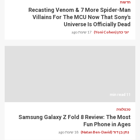
חדשות
Recasting Venom & 7 More Spider-Man
Villains For The MCU Now That Sony's
Universe Is Officially Dead
יוני כהן (Yoni Cohen)
17 שעות ago
11 min read
טכנולוגיה
Samsung Galaxy Z Fold 8 Review: The Most
Fun Phone in Ages
נתן בן דוד (Natan Ben-David)
18 שעות ago