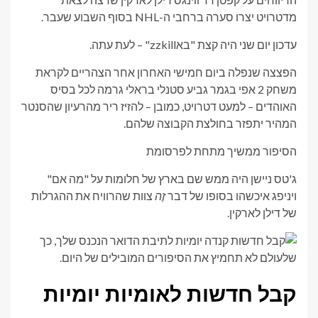
הגופן
של
מדטרויט יצרו סערה ברחבי ה-NHL בסוף השבוע שעבר.
המאמר
עדכון יום שני היה קצת "באzzkill" – לעת עתה.
הפצצה שנפלה ביום חמישי האחרון אחר הצהריים לקראת
משחק 2 אפי בגמר גביע סטנלי בראלי גרמה לכל בסיס
האוהדים – למעט דטרויט, כמובן – להזיז ריר מהרעיון שהסנטר
המהיר יתפזר בחולצת הקבוצה שלהם.
הסיפור ממשיך מתחת לפרסומת
ג'טס ניישן היה ממש שם בארץ של חלומות על "מה אם"
ויניפג איכשהו בסופו של דבר
זֶה
צוות שהרוויח את ההגרלות
של דילן לארקין.
קבל חדשות לאומיות יומיות