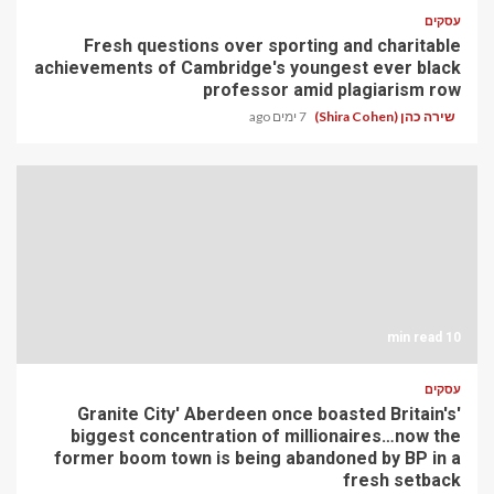
עסקים
Fresh questions over sporting and charitable
achievements of Cambridge's youngest ever black
professor amid plagiarism row
שירה כהן (Shira Cohen)
7 ימים ago
10 min read
עסקים
'Granite City' Aberdeen once boasted Britain's
biggest concentration of millionaires…now the
former boom town is being abandoned by BP in a
fresh setback