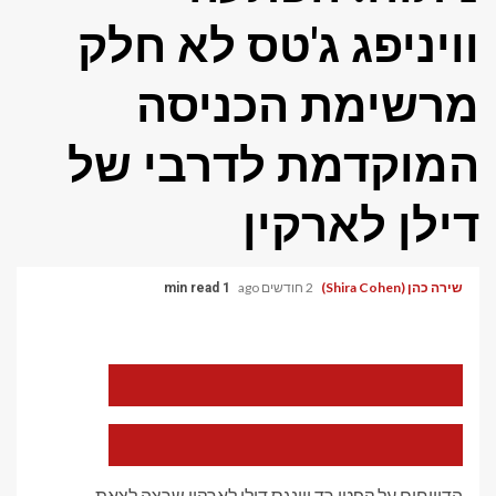
וויניפג ג'טס לא חלק
מרשימת הכניסה
המוקדמת לדרבי של
דילן לארקין
שירה כהן (Shira Cohen)
2 חודשים ago
1 min read
הקטן
את
גודל
הגופן
הגדל
של
את
המאמר
גודל
הדיווחים על קפטן רד ווינגס דילן לארקין שרצה לצאת