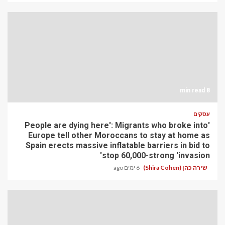
8 min read
עסקים
'People are dying here': Migrants who broke into
Europe tell other Moroccans to stay at home as
Spain erects massive inflatable barriers in bid to
stop 60,000-strong 'invasion'
שירה כהן (Shira Cohen)
6 ימים ago