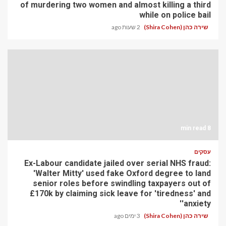
of murdering two women and almost killing a third
while on police bail
שירה כהן (Shira Cohen)
2 שעות ago
8 min read
עסקים
Ex-Labour candidate jailed over serial NHS fraud:
'Walter Mitty' used fake Oxford degree to land
senior roles before swindling taxpayers out of
£170k by claiming sick leave for 'tiredness' and
'anxiety'
שירה כהן (Shira Cohen)
3 ימים ago