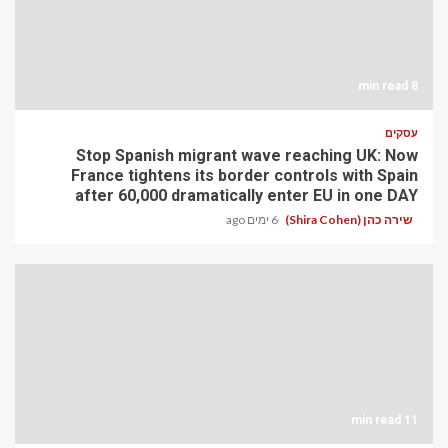
8 min read
עסקים
Stop Spanish migrant wave reaching UK: Now
France tightens its border controls with Spain
after 60,000 dramatically enter EU in one DAY
שירה כהן (Shira Cohen)
6 ימים ago
11 min read