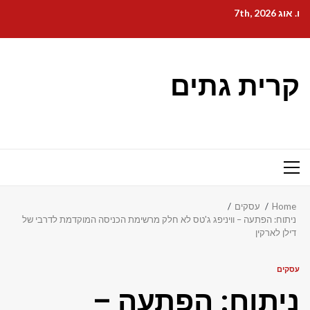
Ski
ו. אוג 7th, 2026
t
conten
קרית גתים
Primary
Menu
Home
עסקים
ניתוח: הפתעה – וויניפג ג'טס לא חלק מרשימת הכניסה המוקדמת לדרבי של
דילן לארקין
עסקים
ניתוח: הפתעה –