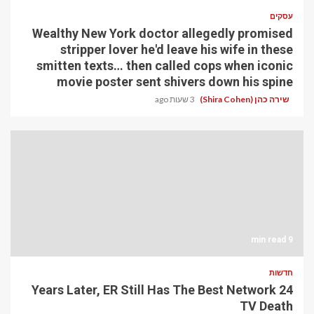
עסקים
Wealthy New York doctor allegedly promised
stripper lover he'd leave his wife in these
smitten texts… then called cops when iconic
movie poster sent shivers down his spine
שירה כהן (Shira Cohen)
3 שעות ago
9 min read
חדשות
24 Years Later, ER Still Has The Best Network
TV Death