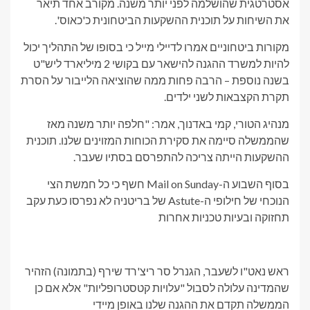
אסטרטגית שהושלמה לפני יותר משנה. מקורב אחד תיאר
את השיחות על תוכנית ההשקעות הביטחונית כ'כאוס'.
מקורות ביטחוניים אמרו לדיילי מייל כי בסופו של התהליך יכול
להיות למשרד ההגנה להישאר עם בקושי 2 מיליארד ליש"ט
בשנה נוספת – הרבה פחות ממה שהוציאה הלייבור על הסרת
תקרת הקצבאות לשני ילדים.
מנהיג הטורי, קמי באדנוך, אמר: "חלפה יותר משנה מאז
שהממשלה סיימה את סקירת הכוחות המזוינים שלנו. תוכנית
ההשקעות הייתה צריכה להתפרסם בסתיו שעבר.
בסוף השבוע ה-Mail on Sunday חשף כי כל חמשת הצי
הנוכחי של חילופי ה-Astute של בריטניה לא נפרסו כעת עקב
תחזוקה ובעיות טכניות אחרות
ראש נאט"ו לשעבר, הגנרל סר ריצ'רד שירף (בתמונה) הזהיר
שהמדינה עלולה לסבול "עלויות קטסטרופליות" אלא אם כן
הממשלה תקדם את ההגנה שלנו באופן מיידי