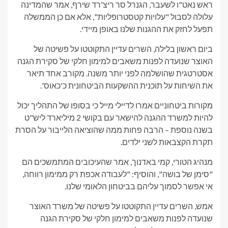
ראש נאט"ו לשעבר, הגנרל סר ריצ'רד שירף, אמר שהמדינה
עלולה לסבול "עלויות קטסטרופליות", אלא אם כן הממשלה
תפעל לחזק את ההגנות שלנו באופן מיידי.
ביום ראשון בלילה, השרים עדיין התקוטטו על פשיטה של ​​
האוצר שנועדה לפנות משאבים למימון חלקי של סקירת הגנה
אסטרטגית שהושלמה לפני יותר משנה. מקורב אחד תיאר
את השיחות על תוכנית ההשקעות הביטחונית כ'כאוס'.
מקורות ביטחוניים אמרו לדיילי מייל כי בסופו של התהליך יכול
להיות למשרד ההגנה להישאר עם בקושי 2 מיליארד ליש"ט
בשנה נוספת – הרבה פחות ממה שהוציאה הלייבור על הסרת
תקרת הקצבאות לשני ילדים.
מנהיג הטורי, קמי באדנוך, אמר שהעיכובים המתמשכים הם
"סימן של בושה", והוסיף: "לעבודה אכפת רק ממימון רווחה,
אי אפשר לסמוך עליהם בביטחון הלאומי שלנו.
אמש, השרים עדיין התקוטטו על פשיטה של ​​משרד האוצר
שנועדה לפנות משאבים למימון חלקי של סקירת הגנה