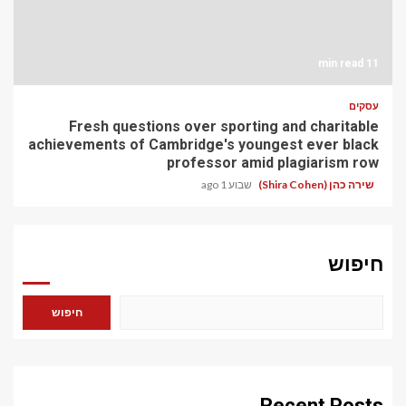
11 min read
עסקים
Fresh questions over sporting and charitable
achievements of Cambridge's youngest ever black
professor amid plagiarism row
שירה כהן (Shira Cohen)
שבוע 1 ago
חיפוש
חיפוש
Recent Posts