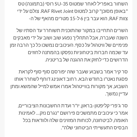
השחור באפריל לאחר שמטוס SU-35 רוסי (בתמונה) טס
"באופן מסוכן" קרוב למטוס RAF Rivet Joint. צולם על ידי
צוות RAF, הוא עבר בין 6 ל-15 מטרים מהאף של ה-
השרים התחייבו במקור שהתוכנית תשוחרר עד הסתיו של
השנה שעברה, אבל התהליך נפגע שוב ושוב על ידי מאבקים
פנימיים של וויטהול על כסף. העיכובים נמשכו כל כך הרבה זמן
עד שכמה חברות ביטחוניות נפסקו בהמתנה לחוזים
הדרושים כדי לחזק את ההגנה של בריטניה.
סר קיר אמר בשבוע שעבר שזה יפורסם סוף סוף לקראת
פסגת נאט"ו בחודש הבא. רחוב דאונינג דוחף לשחרר אותו
השבוע, אך מקורות בווייטהול אמרו אמש למייל שהמשא ומתן
עדיין נמשך.
סר ג'פרי קליפטון-בראון, יו"ר ועדת החשבונות הציבוריים,
אמר כי עיכובים מתמשכים פירושם "נגרם נזק… לאמינות
האומה, לביטחונה, לכוחות המזוינים שלה ולוודאות בכל
הבסיס התעשייתי הביטחוני שלה".