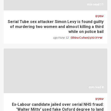
11 min read
עסקים
Serial Tube sex attacker Simon Levy is found guilty
of murdering two women and almost killing a third
while on police bail
שירה כהן (Shira Cohen)
12 שעות ago
8 min read
עסקים
Ex-Labour candidate jailed over serial NHS fraud:
'Walter Mitty' used fake Oxford degree to land