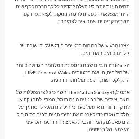
תהיה הוגנת יותר ולא תעלה למדינה כל כך הרבה כסף ושם
הייתי מוצא את הכספים להגנה, במקום לקצץ בפרויקטי
תשתית קריטיים שמביאים לצמיחה".
מצבו הרעוע של הכוחות המזוינים הודגש על ידי שורה של
גילויים בימים האחרונים.
ה-Mail דיווח ביום שבת כי ספינת המלחמה הגדולה ביותר
של חיל הים, נושאת המטוסים HMS Prince of Wales,
התקלקלה שוב, הפעם מול חופי נורבגיה.
אתמול, ה-The Mail on Sunday חשף כי כל צי הצוללות של
רוצחי ציידים של בריטניה מונח בנמל וממתין לתחזוקה או
לתיקון. דיווחים אתמול טענו כי חיל הים נאלץ להסתמך על
צוללות נאט"ו כדי לאבטח את נתיבי המים סביב בסיס חיל
הים פאסלנה, המהווה בית לאמצעי ההרתעה הגרעיני
העצמאי של בריטניה.