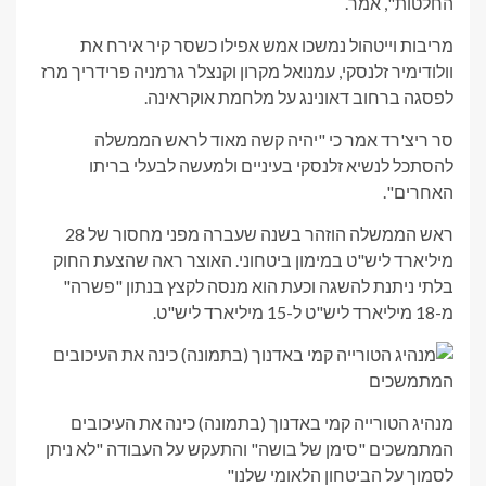
החלטות", אמר.
מריבות וייטהול נמשכו אמש אפילו כשסר קיר אירח את
וולודימיר זלנסקי, עמנואל מקרון וקנצלר גרמניה פרידריך מרז
לפסגה ברחוב דאונינג על מלחמת אוקראינה.
סר ריצ'רד אמר כי "יהיה קשה מאוד לראש הממשלה
להסתכל לנשיא זלנסקי בעיניים ולמעשה לבעלי בריתו
האחרים".
ראש הממשלה הוזהר בשנה שעברה מפני מחסור של 28
מיליארד ליש"ט במימון ביטחוני. האוצר ראה שהצעת החוק
בלתי ניתנת להשגה וכעת הוא מנסה לקצץ בנתון "פשרה"
מ-18 מיליארד ליש"ט ל-15 מיליארד ליש"ט.
מנהיג הטורייה קמי באדנוך (בתמונה) כינה את העיכובים
המתמשכים "סימן של בושה" והתעקש על העבודה "לא ניתן
לסמוך על הביטחון הלאומי שלנו"