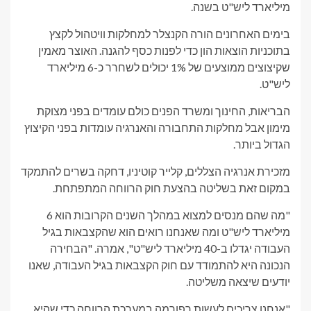
מיליארד ליש"ט בשנה.
בימים האחרונים הורה הקנצלר למחלקות וויטהול לקצץ
בתוכניות הוצאות הון כדי לפנות כסף להגנה. האוצר מאמין
שקיצוצים ממוצעים של 1% יכולים לשחרר כ-6 מיליארד
ליש"ט.
הבריאות, החינוך ומשרד הפנים כולם עומדים בפני מצוקת
מימון אבל מחלקות התחבורה והאנרגיה עומדות בפני הקיצוץ
הגדול ביותר.
מזכירת אנרגיה הצללים, קלייר קוטיניו, דחקה בשרים להתמקד
במקום זאת בשליטה בהצעת חוק הרווחה המתפתחת.
"מה שהם מנסים למצוא במהלך השנים הקרובות הוא 6
מיליארד ליש"ט ומה שאנחנו רואים הוא שהקצבאות בגיל
העבודה יגדלו ב-40 מיליארד ליש"ט", אמרה. "הבחירה
הנכונה היא להתמודד עם חוק הקצבאות בגיל העבודה, שאנו
יודעים שיצאה משליטה.
"אנחנו צריכים לעשות רפורמה במערכת הרווחה כדי שהיא