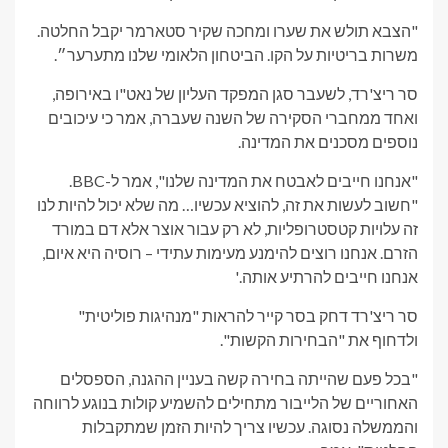
"הצבא תולש את שערו ומחכה שקיר סטארמר יקבל החלטה.
משרות בריטיות על הקו. הביטחון הלאומי שלנו מתערער״.
סר ריצ'רד, לשעבר סגן המפקד העליון של נאט"ו באירופה,
ואחד ממחברי הסקירה של השנה שעברה, אמר כי עיכובים
נוספים מסכנים את המדינה.
"אנחנו חייבים לאבטח את המדינה שלנו", אמר ל-BBC.
"חשוב לעשות את זה, להוציא עכשיו… מה שלא יכול להיות לנו
זה עלויות קטסטרופליות, לא רק עבור אוצר אלא דם במורד
הזרם. אנחנו רוצים להימנע מעימות עתידי – רוסיה היא איום,
אנחנו חייבים להרתיע אותה.'
סר ריצ'רד דחק בסר קייר להראות "מנהיגות פוליטית"
ולדחוף את "הבחירות הקשות".
"בכל פעם שהייתה בחירה קשה בעניין ההגנה, הספסלים
האחוריים של הלייבור מתחילים להשמיע קולות בנוגע לרווחה
והממשלה נסוגה. עכשיו צריך להיות הזמן שמתקבלות