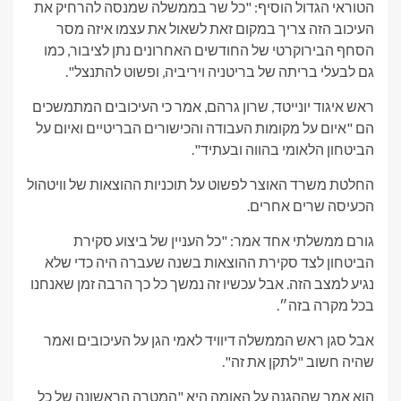
הטוראי הגדול הוסיף: "כל שר בממשלה שמנסה להרחיק את
העיכוב הזה צריך במקום זאת לשאול את עצמו איזה מסר
הסחף הבירוקרטי של החודשים האחרונים נתן לציבור, כמו
גם לבעלי בריתה של בריטניה ויריביה, ופשוט להתנצל".
ראש איגוד יונייטד, שרון גרהם, אמר כי העיכובים המתמשכים
הם "איום על מקומות העבודה והכישורים הבריטיים ואיום על
הביטחון הלאומי בהווה ובעתיד".
החלטת משרד האוצר לפשוט על תוכניות ההוצאות של וויטהול
הכעיסה שרים אחרים.
גורם ממשלתי אחד אמר: "כל העניין של ביצוע סקירת
הביטחון לצד סקירת ההוצאות בשנה שעברה היה כדי שלא
נגיע למצב הזה. אבל עכשיו זה נמשך כל כך הרבה זמן שאנחנו
בכל מקרה בזה״.
אבל סגן ראש הממשלה דיוויד לאמי הגן על העיכובים ואמר
שהיה חשוב "לתקן את זה".
הוא אמר שההגנה על האומה היא "המטרה הראשונה של כל