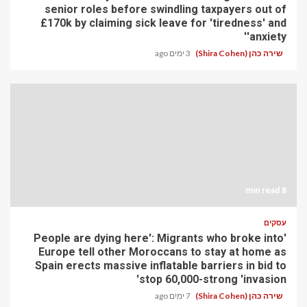
senior roles before swindling taxpayers out of
£170k by claiming sick leave for 'tiredness' and
'anxiety'
שירה כהן (Shira Cohen)
3 ימים ago
8 min read
עסקים
'People are dying here': Migrants who broke into
Europe tell other Moroccans to stay at home as
Spain erects massive inflatable barriers in bid to
stop 60,000-strong 'invasion'
שירה כהן (Shira Cohen)
7 ימים ago