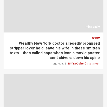
9 min read
עסקים
Wealthy New York doctor allegedly promised
stripper lover he'd leave his wife in these smitten
texts… then called cops when iconic movie poster
sent shivers down his spine
שירה כהן (Shira Cohen)
3 שעות ago