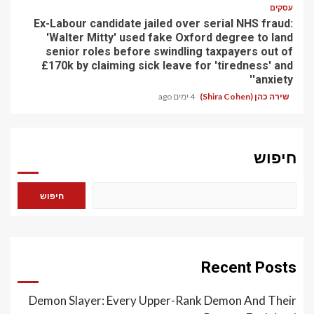
עסקים
Ex-Labour candidate jailed over serial NHS fraud:
'Walter Mitty' used fake Oxford degree to land
senior roles before swindling taxpayers out of
£170k by claiming sick leave for 'tiredness' and
'anxiety'
שירה כהן (Shira Cohen)
4 ימים ago
חיפוש
חיפוש
Recent Posts
Demon Slayer: Every Upper-Rank Demon And Their