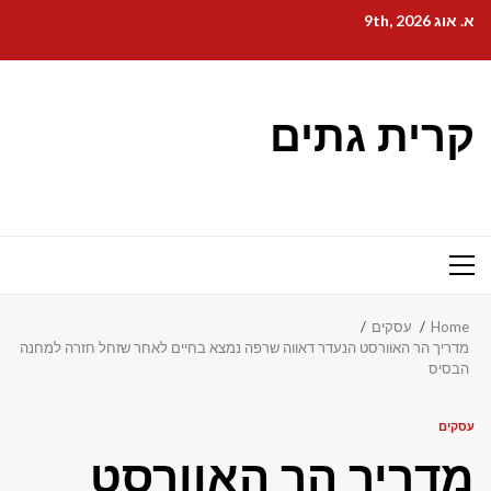
Ski
א. אוג 9th, 2026
t
conten
קרית גתים
Primary
Menu
Home
עסקים
מדריך הר האוורסט הנעדר דאווה שרפה נמצא בחיים לאחר שזחל חזרה למחנה
הבסיס
עסקים
מדריך הר האוורסט