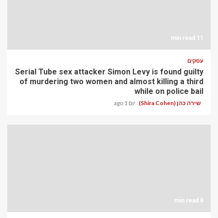
11 min read
עסקים
Serial Tube sex attacker Simon Levy is found guilty
of murdering two women and almost killing a third
while on police bail
שירה כהן (Shira Cohen)
יום 1 ago
8 min read