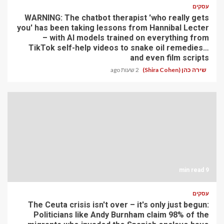
עסקים
WARNING: The chatbot therapist 'who really gets
you' has been taking lessons from Hannibal Lecter
– with AI models trained on everything from
TikTok self-help videos to snake oil remedies…
and even film scripts
שירה כהן (Shira Cohen)
2 שעות ago
9 min read
עסקים
The Ceuta crisis isn't over – it's only just begun:
Politicians like Andy Burnham claim 98% of the