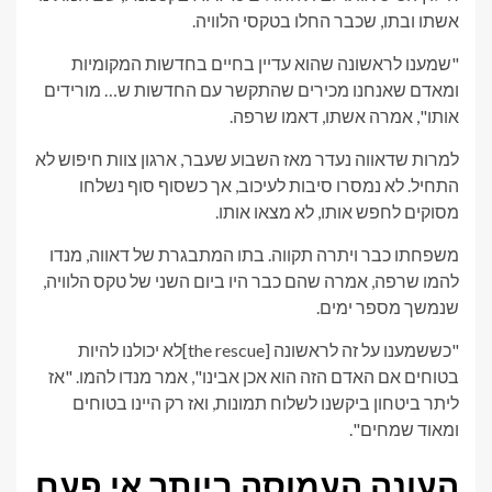
אשתו ובתו, שכבר החלו בטקסי הלוויה.
"שמענו לראשונה שהוא עדיין בחיים בחדשות המקומיות
ומאדם שאנחנו מכירים שהתקשר עם החדשות ש… מורידים
אותו", אמרה אשתו, דאמו שרפה.
למרות שדאווה נעדר מאז השבוע שעבר, ארגון צוות חיפוש לא
התחיל. לא נמסרו סיבות לעיכוב, אך כשסוף סוף נשלחו
מסוקים לחפש אותו, לא מצאו אותו.
משפחתו כבר ויתרה תקווה. בתו המתבגרת של דאווה, מנדו
להמו שרפה, אמרה שהם כבר היו ביום השני של טקס הלוויה,
שנמשך מספר ימים.
"כששמענו על זה לראשונה [the rescue]לא יכולנו להיות
בטוחים אם האדם הזה הוא אכן אבינו", אמר מנדו להמו. "אז
ליתר ביטחון ביקשנו לשלוח תמונות, ואז רק היינו בטוחים
ומאוד שמחים".
העונה העמוסה ביותר אי פעם