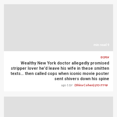
9 min read
עסקים
Wealthy New York doctor allegedly promised
stripper lover he'd leave his wife in these smitten
texts… then called cops when iconic movie poster
sent shivers down his spine
שירה כהן (Shira Cohen)
יום 1 ago