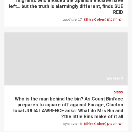
migrants who invaded the Spanish enclave have
left… but the truth is alarmingly different, finds SUE
REID
שירה כהן (Shira Cohen)
17 שעות ago
9 min read
עסקים
Who is the man behind the bin? As Count Binface
prepares to square off against Farage, Clacton
local JULIA LAWRENCE asks: What do Mrs Bin and
the little Bins make of it all?
שירה כהן (Shira Cohen)
18 שעות ago