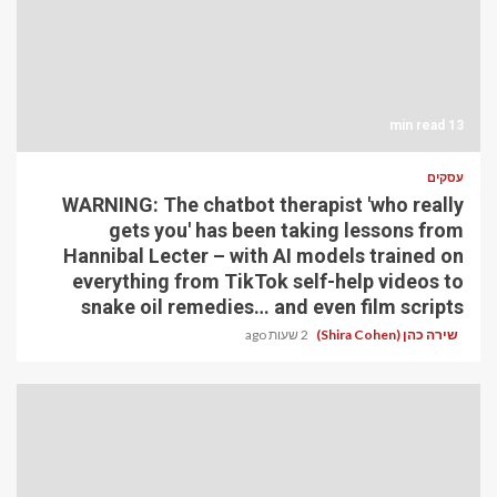
13 min read
עסקים
WARNING: The chatbot therapist 'who really
gets you' has been taking lessons from
Hannibal Lecter – with AI models trained on
everything from TikTok self-help videos to
snake oil remedies… and even film scripts
שירה כהן (Shira Cohen)
2 שעות ago