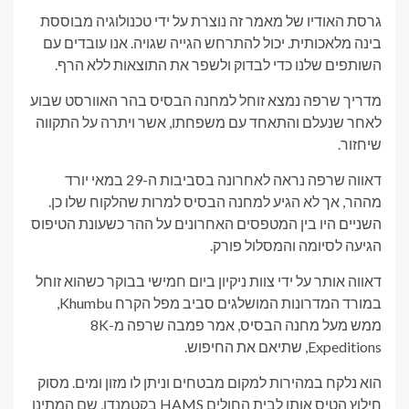
גרסת האודיו של מאמר זה נוצרת על ידי טכנולוגיה מבוססת
בינה מלאכותית. יכול להתרחש הגייה שגויה. אנו עובדים עם
השותפים שלנו כדי לבדוק ולשפר את התוצאות ללא הרף.
מדריך שרפה נמצא זוחל למחנה הבסיס בהר האוורסט שבוע
לאחר שנעלם והתאחד עם משפחתו, אשר ויתרה על התקווה
שיחזור.
דאווה שרפה נראה לאחרונה בסביבות ה-29 במאי יורד
מההר, אך לא הגיע למחנה הבסיס למרות שהלקוח שלו כן.
השניים היו בין המטפסים האחרונים על ההר כשעונת הטיפוס
הגיעה לסיומה והמסלול פורק.
דאווה אותר על ידי צוות ניקיון ביום חמישי בבוקר כשהוא זוחל
במורד המדרונות המושלגים סביב מפל הקרח Khumbu,
ממש מעל מחנה הבסיס, אמר פמבה שרפה מ-8K
Expeditions, שתיאם את החיפוש.
הוא נלקח במהירות למקום מבטחים וניתן לו מזון ומים. מסוק
חילוץ הטיס אותו לבית החולים HAMS בקטמנדו, שם המתינו