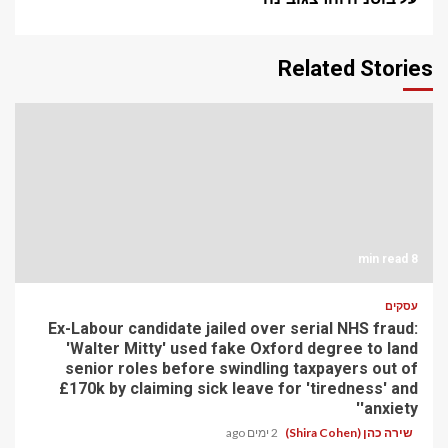
Related Stories
8 min read
עסקים
Ex-Labour candidate jailed over serial NHS fraud:
'Walter Mitty' used fake Oxford degree to land
senior roles before swindling taxpayers out of
£170k by claiming sick leave for 'tiredness' and
'anxiety'
שירה כהן (Shira Cohen)
2 ימים ago