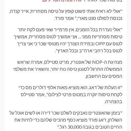
"אולי לא ראית אותי פשוט קופץ על טיסה מסחרית, אייר קנדה,
נכנסת לסולט סנט מארי," אמר פורד.
"אולי נעדרת בכל הזמנים. אין פרמייר שאי פעם לקח יותר
טיסות מסחריות ממני… אני אמשיך לטוס מסחרית, אמשיך
לטוס עם OPP ובמידת הצורך יהיו מטוסי שכר כי אני צריך
לטוס בכל רחבי ארה"ב ובכל הארץ".
מנהיגת ה-NDP של אונטריו, מריט סטיילס, אמרה שראש
הממשלה התרגל לסגנון טיסה נוח יותר, והשאיר את משלמי
המסים עם החשבון.
"זו העלות של דאג. הוא מוציא מאות אלפי דולרים מס כדי
לקחת טיסות יוקרה במטוס פרטי לצילום", אמר סטיילס
בהצהרה.
"בזמן שהאונטרים נאבקים לשלם שכר דירה או לשים אוכל על
השולחן, דאג פורד מוציא כסף מהכיס שלהם כדי לחיות את
החיים הטובים בגובה 30,000 רגל."