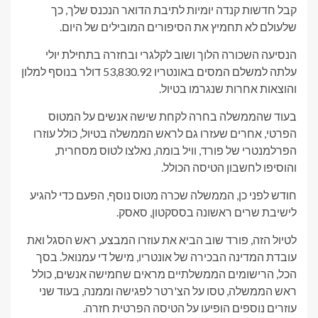
קבל חדשות קנדה יומיות לתיבת הדואר הנכנס שלך, כך
שלעולם לא תחמיץ את הסיפורים המובילים של היום.
הנסיעה השכורה הלוך ושוב לקלגרי ובחזרה בתחילת יולי
עלתה למשלם המסים באונטריו 53,830.92 דולר בנוסף למלון
והוצאות אחרות שנגרמו בטיול.
בעוד שהממשלה בחרה לקחת שישה אנשים על המטוס
הפרטי, אחרים שעזרו גם לראש הממשלה בטיול, כולל עוזרו
הפרלמנטרי של פורד, וויל בומה, נאלצו לטוס מסחרית,
והוסיפו לחשבון הטיסה הכולל.
חודש לפני כן, הממשלה שכרה מטוס נוסף, הפעם כדי להגיע
לישיבת שרים ראשונה בססקטון, סאסק.
לטיול הזה, פורד שוב הביא את עוזרו המבצע, ראש הסגל ואת
עובדת המדינה הבכירה של אונטריו, מישל די עמנואל. בסך
הכל, הרישומים הממשלתיים מראים שחמישה אנשים, כולל
ראש הממשלה, טסו על הצ'רטר לפגישה וממנה, בעוד שני
עוזרים נוספים הופיעו על הטיסה הפרטית חזרה.