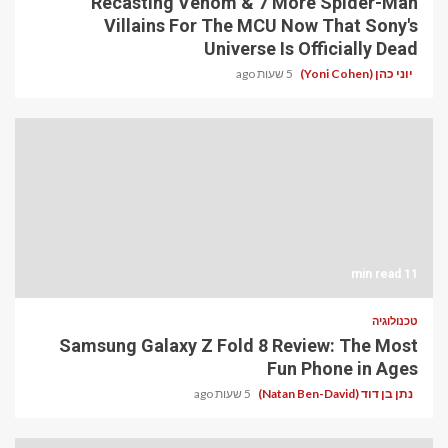
Recasting Venom & 7 More Spider-Man
Villains For The MCU Now That Sony's
Universe Is Officially Dead
יוני כהן (Yoni Cohen)
5 שעות ago
11 min read
טכנולוגיה
Samsung Galaxy Z Fold 8 Review: The Most
Fun Phone in Ages
נתן בן דוד (Natan Ben-David)
5 שעות ago