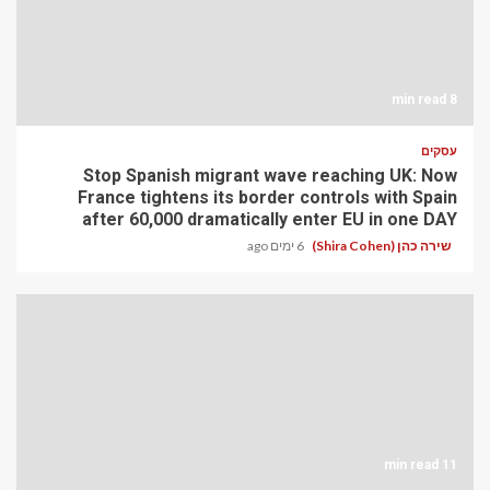
8 min read
עסקים
Stop Spanish migrant wave reaching UK: Now
France tightens its border controls with Spain
after 60,000 dramatically enter EU in one DAY
שירה כהן (Shira Cohen)
6 ימים ago
11 min read