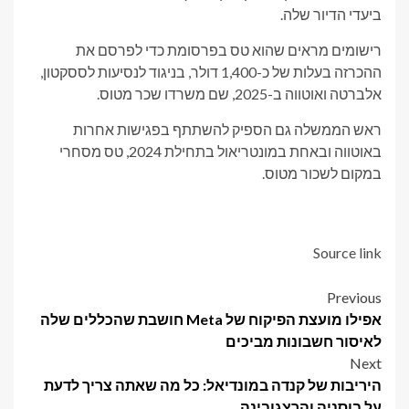
ביעדי הדיור שלה.
רישומים מראים שהוא טס בפרסומת כדי לפרסם את
ההכרזה בעלות של כ-1,400 דולר, בניגוד לנסיעות לססקטון,
אלברטה ואוטווה ב-2025, שם משרדו שכר מטוס.
ראש הממשלה גם הספיק להשתתף בפגישות אחרות
באוטווה ובאחת במונטריאול בתחילת 2024, טס מסחרי
במקום לשכור מטוס.
Source link
Post
Previous
אפילו מועצת הפיקוח של Meta חושבת שהכללים שלה
navigation
לאיסור חשבונות מביכים
Next
היריבות של קנדה במונדיאל: כל מה שאתה צריך לדעת
על בוסניה והרצגובינה