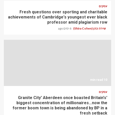
עסקים
Fresh questions over sporting and charitable
achievements of Cambridge's youngest ever black
professor amid plagiarism row
שירה כהן (Shira Cohen)
6 ימים ago
10 min read
עסקים
'Granite City' Aberdeen once boasted Britain's
biggest concentration of millionaires…now the
former boom town is being abandoned by BP in a
fresh setback