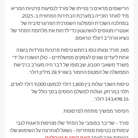
הרישומים מראים כי נטייתו של פורד לנסיעות פרטיות המריא
מיד לאחר הזכייה במערכת הבחירות המחוזית ב-2025,
במהלכה השכרת המפלגה השמרנית הפרוגרסיבית של
אונטריו מטוסים לוושינגטון כדי לדחות את מלחמת הסחר של
נשיא ארה"ב דונלד טראמפ.
מאז, פורד וצוותו טסו בחמש טיסות פרטיות נפרדות בשנה
אחת ליעדים שונים לעסקים ממשלתיים – כולן הושכרו על ידי
משרד משאבי הטבע, שבסופו של דבר היה מעורב ברכישת
הממשלה של המטוס החמור בשווי 28.9 מיליון דולר.
טיסות השכר עולות בין 1,800 דולר לכמעט 9,000 דולר לאדם,
תלוי במרחק, ועולות למשלם המסים בסך כולל של
143,498.16 דולר.
הסיפור ממשיך מתחת לפרסומת
פורד – שדיבר בפומבי על הפחד שלו מטיסות ודאגות לגבי
עימותים בטיסות מסחריות – נשאל לאחרונה על השימוש שלו
בטיסות שכר לאחר
דיווח דומה מ
הטריליום
.