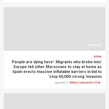
8 min read
עסקים
'People are dying here': Migrants who broke into
Europe tell other Moroccans to stay at home as
Spain erects massive inflatable barriers in bid to
stop 60,000-strong 'invasion'
שירה כהן (Shira Cohen)
6 ימים ago