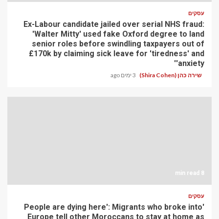
עסקים
Ex-Labour candidate jailed over serial NHS fraud:
'Walter Mitty' used fake Oxford degree to land
senior roles before swindling taxpayers out of
£170k by claiming sick leave for 'tiredness' and
'anxiety'
שירה כהן (Shira Cohen)
3 ימים ago
8 min read
עסקים
'People are dying here': Migrants who broke into
Europe tell other Moroccans to stay at home as