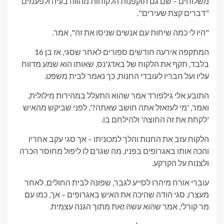
משלוחים – שם גם תוקפנות הלקוחות מהווה בעיה ולפעמים
"דברים קצת שעירים".
"היו לי כמה שיחות עם אנשים שניסו את זה", אמר.
המתקפה אירעה חודשים ספורים לאחר שסגי, אז בן 16
בלבד, תקף את הלקוח של באדג'נס, שאותו הוא שמע מדווח
עליו ועל חבריו לעובדי החנות, כך נאמר לבית משפט.
התובע אלי גילפורד אמר שהוא התעלל במהירות מילולית,
ואמר, 'מי לעזאזל אתה חושב שאתה?', לפני שביקש מהאיש
'לקחת את זה החוצה' ולהילחם בו.
הלקוח עזב את החנות והלך למכוניתו – אך סגי עקב אחריו
והכה אותו באגרופים בפניו, מה שגרם לו ליפול מחוסר הכרה
ולצנוח על הקרקע.
עוברי אורח מיהרו לסייע לגבר, שפונה לבית החולים. לאחר
מעצרו, סגי הודה שהיכה את האיש באגרופים – אך, כמו עם
מר קורלי, אמר שהוא עשה זאת מתוך הגנה עצמית.