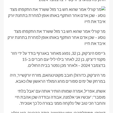
מר קורלי אמר שהוא חש בר מזל ששרד את התקפתו מצד
נוסע – שכן אדם אחר הותקף באותו אופן למחרת בתחנת יורק
איבד את חייו
ג'יימס היצ'קוק, בן 32, נפגע מאחור באגרוף בודד על ידי הזר
מקנזי דיצ'קו, בן 22, לאחר בילוי לילי עם חברים ב-15
בדצמבר 2024 – ולאחר מכן נפטר בבית החולים.
מר היצ'קוק, כדורגלן חובב מקוטינגהאם, מזרח יורקשייר, היה
במרחק של ימים ספורים מחג המולד הראשון שלו כאבא.
אשתו, אפריל, אמרה שמותו הותיר אותה עם 'אבל בלתי
מוסבר': 'עכשיו אני אלמנה, אבודה ובודדה שכן אהבת חיי
והחבר הכי טוב שלי נלקחה ממני בצורה כל כך אנוכית'.
דיצ'יקו, ממידלסברו, צפון יורקשייר, הודה בהריגה. הוא נכלא