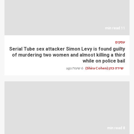
11 min read
עסקים
Serial Tube sex attacker Simon Levy is found guilty
of murdering two women and almost killing a third
while on police bail
שירה כהן (Shira Cohen)
6 שעות ago
8 min read