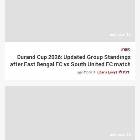
10 min read
ספורט
Durand Cup 2026: Updated Group Standings
after East Bengal FC vs South United FC match
דנה לוי (Dana Levy)
3 שעות ago
13 min read