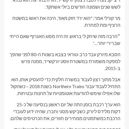
לשש שנים ושמונה חודשים ביולי אשתקד.
מר קורלי אמר: "הוא ירד חזק מאוד, היכה את ראשו במשטח
הרציף ומת למחרת.
״הרבה מזה שיחק לי בראש. זה היה מסוג האגרוף שאם הייתי
שברירי יותר…'
הסבא מיורק עבד כרב-טוראי בצבא בשנות ה-80 לפני שהפך
למפקח משמורת במשטרת ווסט יורקשייר, ממנה פרש
ב-2015.
אבל מתוך רצון לעבוד במשרה חלקית כדי להעסיק אותו, הוא
התחיל לעבוד עבור Northern Trains בשנת 2018 – כשהקול
שלו אפילו שימש להודעות אוטומטיות על תחנות ובטיחות.
הוא ערך רכבת בזמן התה של יום ראשון בנסיעה של כ-25
דקות מלידס ליורק, כשביקש מסגי וחברו, שהיה ידוע לעובדי
הרכבת כמשתמטים ממחירים חוזרים, את הכרטיסים שלהם.