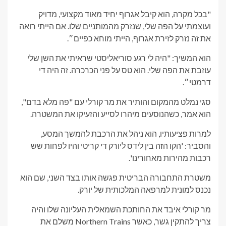
"בכל מקרה, הוא קיבל אגרוף יחיד מאוד מקצועי, מדויק
ועוצמתי על הפה שלי, שנזרק מהמותניים שלו. אם הייתי רואה
את זה נזרק לזירת אגרוף, הייתי מוחא כפיים״.
הוא המשיך: "היה לי רגע סוריאליסטי שראיתי את השן שלי
עוזבת את הפה שלי. הוא טס על פני הכרכרה. זה היה די
דרמטי״.
סגי נמלט מהמקום והותיר את מר קורלי עם "פה מלא בדם",
הוא אמר, כשהנוסעים מיהרו לסייע והזעיקו את המשטרה.
למרות פציעותיו, הוא ניהל את הרכבת להמשך המסע,
והסביר: 'הקו הזה בין לידס ליורק די קריטי והיו לפחות שש
רכבות מהירות מאחורינו'.
משטרת התחבורה הבריטית פגשה אותו בצד השני, שם הוא
נכנס למונית למרפאה המלכותית של יורק.
מר קורלי איבד את החותכת השמאלית העליונה שלו והיה
צריך להתקין גשר, כאשר Northern Trains משלם את