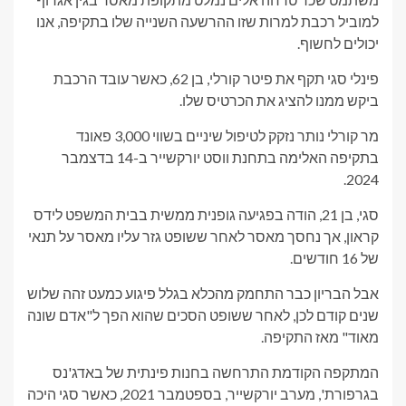
למוביל רכבת למרות שזו ההרשעה השנייה שלו בתקיפה, אנו
יכולים לחשוף.
פינלי סגי תקף את פיטר קורלי, בן 62, כאשר עובד הרכבת
ביקש ממנו להציג את הכרטיס שלו.
מר קורלי נותר נזקק לטיפול שיניים בשווי 3,000 פאונד
בתקיפה האלימה בתחנת ווסט יורקשייר ב-14 בדצמבר
2024.
סגי, בן 21, הודה בפגיעה גופנית ממשית בבית המשפט לידס
קראון, אך נחסך מאסר לאחר ששופט גזר עליו מאסר על תנאי
של 16 חודשים.
אבל הבריון כבר התחמק מהכלא בגלל פיגוע כמעט זהה שלוש
שנים קודם לכן, לאחר ששופט הסכים שהוא הפך ל"אדם שונה
מאוד" מאז התקיפה.
המתקפה הקודמת התרחשה בחנות פינתית של באדג'נס
בגרפורת', מערב יורקשייר, בספטמבר 2021, כאשר סגי היכה