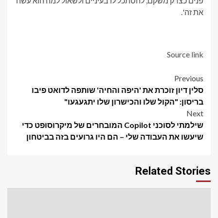
פנים כצדק משקם, להסתכל לו בעיניים ולשאול למה הוא עשה
את זה'.
Source link
Post
Previous
סלין דיון זוכרת את 'היפה והחיה' שותפה לדואט פיבו
navigation
בריסון: "הקול שלו והכישרון שלו יתגעגעו"
Next
שילמתי לסוכני Copilot המובחרים של מיקרוסופט כדי
שיעשו את העבודה שלי – הם היו גרועים בזה בביטחון
Related Stories