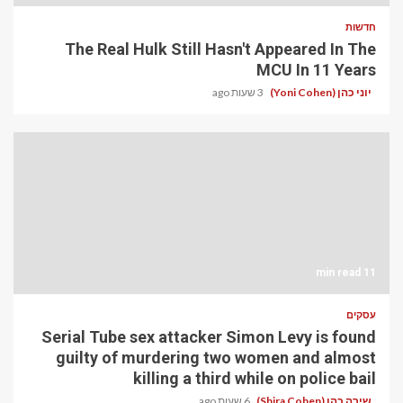
חדשות
The Real Hulk Still Hasn't Appeared In The
MCU In 11 Years
יוני כהן (Yoni Cohen)
3 שעות ago
11 min read
עסקים
Serial Tube sex attacker Simon Levy is found
guilty of murdering two women and almost
killing a third while on police bail
שירה כהן (Shira Cohen)
6 שעות ago