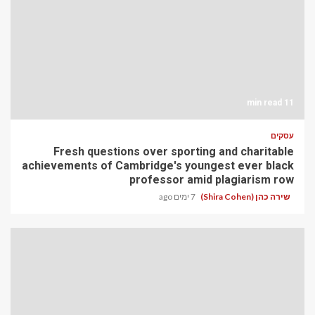
11 min read
עסקים
Fresh questions over sporting and charitable
achievements of Cambridge's youngest ever black
professor amid plagiarism row
שירה כהן (Shira Cohen)
7 ימים ago