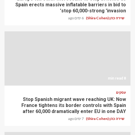
Spain erects massive inflatable barriers in bid to
stop 60,000-strong 'invasion'
שירה כהן (Shira Cohen)
6 ימים ago
8 min read
עסקים
Stop Spanish migrant wave reaching UK: Now
France tightens its border controls with Spain
after 60,000 dramatically enter EU in one DAY
שירה כהן (Shira Cohen)
7 ימים ago