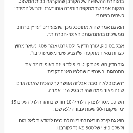
בהצהרת ההשפעה של הקורבן שהוקראה בבית המשפט,
הלקוח אמר שהמתקפה הותירה אותו "ערני יתר על המידה"
כשהיה בפומבי.
הוא גם אמר שהוא מתוסכל מכך שהצעירים "עדיין ברחוב
ממשיכים בהתנהגותם האנטי-חברתית".
אבל בסיפוק, עורך הדין ג'יילס גרנט אמר שסגי נשאר מחוץ
לצרות מאז המתקפה, ש"הציע שינוי משמעותי בו".
גזר הדין, השופטת קייט רייפילד ציינה באופן דומה את
התנהגותו בשנתיים שחלפו מאז התקרית.
"העיכוב לא הוסבר, אבל זה אפשר לך להוכיח שאתה אדם
שונה מאוד ממה שהיית בגיל 16", אמרה.
השופט מסר לו צו קהילתי ל-18 חודשים והורה לו להשלים 15
ימי שיקום ו-80 שעות עבודה ללא שכר.
הוא גם קיבל הוראה להירשם לתוכנית למודעות לאלימות
ולשלם פיצוי של 500 פאונד לקורבנו.