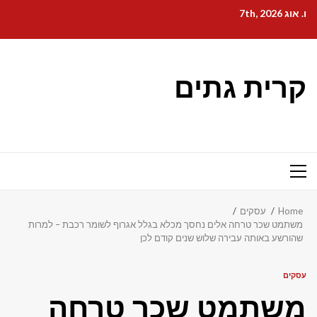
Ski
ו. אוג 7th, 2026
t
conten
קרית גתים
Primary
Menu
Home
עסקים
משתמט שכר טרחה אלים נחסך מכלא בגלל אגרוף לשומר רכבת – למרות
שהורשע באותה עבירה שלוש שנים קודם לכן
עסקים
משתמט שכר טרחה