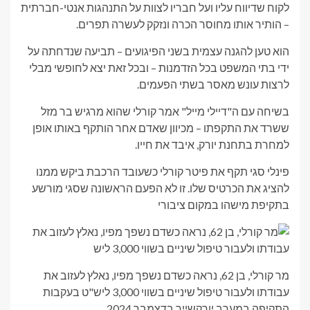
לקוח שדיווח עליו ועל חבריו לצוות על התנהגות אנטי-חברתית
– הותיר אותו מחוסר הכרה ונזקק לעשרה תפרים.
הוא טען להגנה עצמית בשני הפיגועים – תביעה שנדחתה על
ידי בתי המשפט בכל הזדמנות – ובכל זאת יצא לחופשי מבלי
לרצות עונש מאסר בשתי הפעמים.
בשיחה עם ה"דיילי מייל" אמר קורלי שהוא מרגיש בר מזל
ששרד את התקפתו – מכיוון שאדם אחר הותקף באותו אופן
למחרת בתחנת יורק, איבד את חייו.
פינלי סגי תקף את פיטר קורלי כשעובד הרכבת ביקש ממנו
להציג את הכרטיס שלו. זו לא הפעם הראשונה שסגי מורשע
בתקיפת מישהו במקום ציבורי
מר קורלי, בן 62, נראה כשדם נשפך מפיו, נאלץ לעזוב את
עבודתו ולעבור טיפול שיניים בשווי 3,000 ליש"ט בעקבות
התקיפה במערב יורקשייר בדצמבר 2024