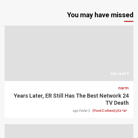
You may have missed
9 min read
חדשות
24 Years Later, ER Still Has The Best Network
TV Death
יוני כהן (Yoni Cohen)
2 שעות ago