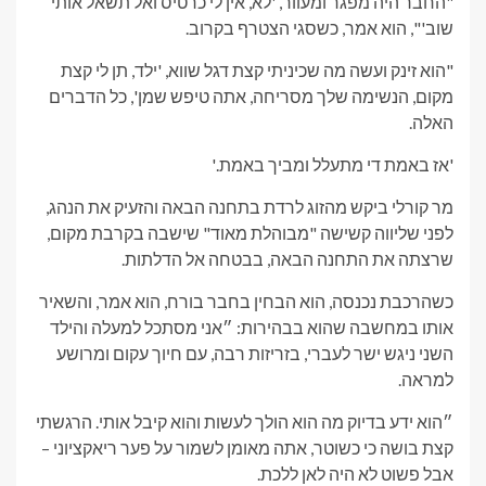
"החבר היה מפגר ומעוור, 'לא, אין לי כרטיס ואל תשאל אותי
שוב'", הוא אמר, כשסגי הצטרף בקרוב.
"הוא זינק ועשה מה שכיניתי קצת דגל שווא, 'ילד, תן לי קצת
מקום, הנשימה שלך מסריחה, אתה טיפש שמן', כל הדברים
האלה.
'אז באמת די מתעלל ומביך באמת.'
מר קורלי ביקש מהזוג לרדת בתחנה הבאה והזעיק את הנהג,
לפני שליווה קשישה "מבוהלת מאוד" שישבה בקרבת מקום,
שרצתה את התחנה הבאה, בבטחה אל הדלתות.
כשהרכבת נכנסה, הוא הבחין בחבר בורח, הוא אמר, והשאיר
אותו במחשבה שהוא בבהירות: ״אני מסתכל למעלה והילד
השני ניגש ישר לעברי, בזריזות רבה, עם חיוך עקום ומרושע
למראה.
״הוא ידע בדיוק מה הוא הולך לעשות והוא קיבל אותי. הרגשתי
קצת בושה כי כשוטר, אתה מאומן לשמור על פער ריאקציוני –
אבל פשוט לא היה לאן ללכת.