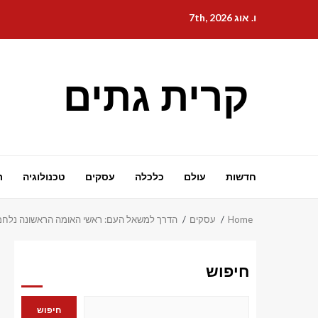
Ski
ו. אוג 7th, 2026
t
conten
קרית גתים
חדשות
עולם
כלכלה
עסקים
טכנולוגיה
ת
Home
עסקים
הדרך למשאל העם: ראשי האומה הראשונה נלחמ
חיפוש
חיפוש