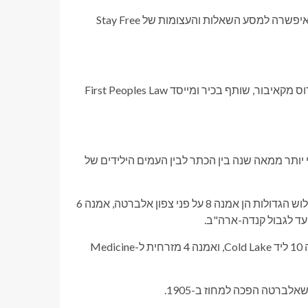
הנימוק שלהם הוא שהפרובינציה התרשלה מחובתה להתייעץ בכך שאיפשרה למסע השאלות והעצומות של Stay Free
"האומות הראשונות הן השותפים הבכירים בשולחן החוקתי", אמר ברוס מקאיבור, שותף בכיר ומייסד First Peoples Law
 יותר ממאה שנה בין הכתר לבין העמים הילידים של
אדמותיהן של חמש מדינות אמנה שונות נופלות בגבולות אלברטה: שלוש הגדולות הן אמנה 8 על פני צפון אלברטה, אמנה 6
רסיסים קטנים של שני אזורים אחרים נמתחים גם אל אלברטה: אמנה 10 ליד Cold Lake, ואמנה 4 מזרחית ל-Medicine
לברטה הפכה למחוז ב-1905.