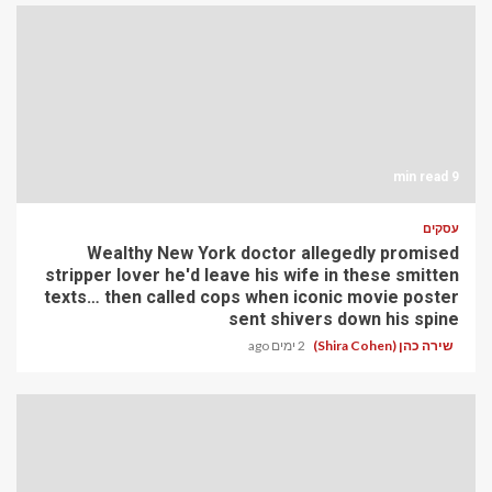
9 min read
עסקים
Wealthy New York doctor allegedly promised
stripper lover he'd leave his wife in these smitten
texts… then called cops when iconic movie poster
sent shivers down his spine
שירה כהן (Shira Cohen)
2 ימים ago