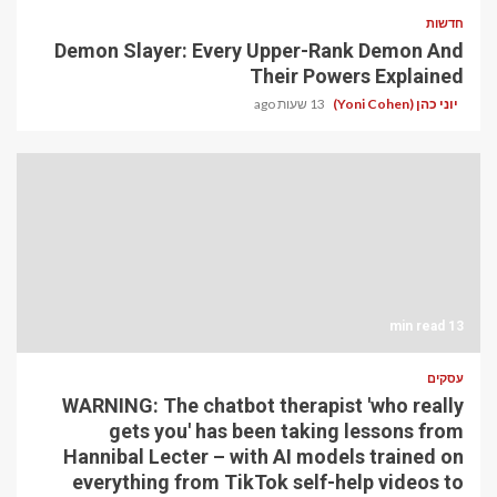
חדשות
Demon Slayer: Every Upper-Rank Demon And
Their Powers Explained
יוני כהן (Yoni Cohen)
13 שעות ago
13 min read
עסקים
WARNING: The chatbot therapist 'who really
gets you' has been taking lessons from
Hannibal Lecter – with AI models trained on
everything from TikTok self-help videos to