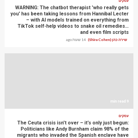
עסקים
WARNING: The chatbot therapist 'who really gets
you' has been taking lessons from Hannibal Lecter
– with AI models trained on everything from
TikTok self-help videos to snake oil remedies…
and even film scripts
שירה כהן (Shira Cohen)
14 שעות ago
9 min read
עסקים
The Ceuta crisis isn't over – it's only just begun:
Politicians like Andy Burnham claim 98% of the
migrants who invaded the Spanish enclave have