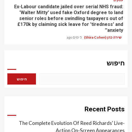
Ex-Labour candidate jailed over serial NHS fraud:
'Walter Mitty' used fake Oxford degree to land
senior roles before swindling taxpayers out of
£170k by claiming sick leave for 'tiredness' and
'anxiety'
שירה כהן (Shira Cohen)
5 ימים ago
חיפוש
חיפוש
Recent Posts
The Complete Evolution Of Reed Richards' Live-
Action On-Screen Appearances