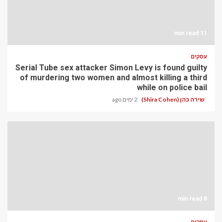
11 min read
עסקים
Serial Tube sex attacker Simon Levy is found guilty
of murdering two women and almost killing a third
while on police bail
שירה כהן (Shira Cohen)
2 ימים ago
8 min read
עסקים