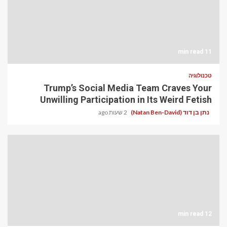
11 min read
טכנולוגיה
Trump’s Social Media Team Craves Your
Unwilling Participation in Its Weird Fetish
נתן בן דוד (Natan Ben-David)
2 שעות ago
12 min read