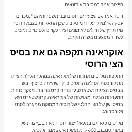
הייצור, אמר במסיבת עיתונאים.
רוטה אמר גם שצעירים רוסים ובני משפחותיהם "נמכרים
עסקה גולמית" על ידי מוסקבה, שכן התאגדות בצבא הרוסי
גוזרת דין של חיילים לאימונים וציוד לקויים ולסיכויים נמוכים
לשרוד מפצעים בשדה הקרב.
אוקראינה תקפה גם את בסיס
הצי הרוסי
התקפות מל"טים אחרות של אוקראינה במהלך הלילה הציתו
את קורבטת הטילים הרוסים בויקי, שהייתה ברציף יבש
בבסיס הצי קרונשטאדט, לדברי רוברט ברובדי, מפקד כוחות
המערכות הבלתי מאוישות של אוקראינה. קרונשטאדט היא
בסיס ישן של הצי הבלטי של רוסיה הממוקם ממערב לסנט
פטרסבורג.
מל"טים פגעו גם במפעל ייצור רוסי המעורב בייצור נשק
באזור טמבוב, 600 ק"מ מאוקראינה, אמר זלנסקי.