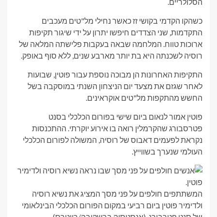
הסלולריים.
כשהקו הקדמי בקושי זז כאשר נחילי מל"טים מעכבים
התקדמות, שני הצדדים חיפשו יתרון על ידי שיגור תקיפות
ארוכות טווח. המלחמה שבאה בעקבות פלישתה המלאה של
רוסיה לשכנתה היא בת יותר מארבע שנים, ללא סוף באופק.
התקיפות האחרונות הן מבוכה נוספת עבור פוטין, שבועות
לאחר שגזם את מצעד יום הניצחון השנתי במוסקבה בשל
החשש מהתקפות מל"טים אוקראינים.
פוטין אמור לנאום ביום שישי בפורום הכלכלי בסנט
פטרסבורג שהקרמלין רואה בו אירוע יוקרתי. ההתכנסות
נקראת לפעמים דאבוס של רוסיה, המשולה לפורום הכלכלי
העולמי שנערך בשווייץ.
המשתתפים חולפים על פני מסך המציג את נשיא רוסיה
ולדימיר פוטין ביום רביעי במקום הפורום הכלכלי הבינלאומי
של סנט פטרבורג.
(אנסטסיה ברשקובה/רויטרס)