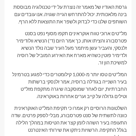
גרסת האודיו של מאמר זה נוצרת על ידי טכנולוגיה מבוססת
בינה מלאכותית. יכול להתרחש הגייה שגויה. אנו עובדים עם
השותפים שלנו כדי לבדוק ולשפר את התוצאות ללא הרף.
מל"טים ארוכי טווח אוקראינים תקפו מסוף נפט בסנט
פטרסבורג והציתו אותו, כך אמר היום (ד') הנשיא וולודימיר
זלנסקי, והעביר עשן מיתמר מעל העיר שבה נולד הנשיא
ולדימיר פוטין כשהיא מארח את האירוע המוביל של רוסיה
למשיכת הון זר.
המל"טים טסו יותר מ-1,000 קילומטרים כדי לפגוע בטרמינל
בעיר השנייה בגודלה ברוסיה, אמר זלנסקי ברשתות
החברתיות, יום לאחר שמוסקבה שיגרה מתקפת מזל"ט
וטילים גדולה על קייב וערים אחרות באוקראינה.
השלטונות הרוסיים רק אמרו כי תקיפת המל"ט האוקראינית
כוונה לתשתית של סנט פטרסבורג, מבלי לספק פרטים. שדה
התעופה בעיר השהה לזמן קצר את הטיסות במהלך הלילה
בגלל התקיפה. הרשויות ניתקו את שירותי האינטרנט