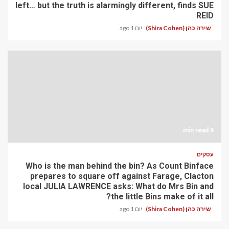
left… but the truth is alarmingly different, finds SUE
REID
שירה כהן (Shira Cohen)
יום 1 ago
9 min read
עסקים
Who is the man behind the bin? As Count Binface
prepares to square off against Farage, Clacton
local JULIA LAWRENCE asks: What do Mrs Bin and
the little Bins make of it all?
שירה כהן (Shira Cohen)
יום 1 ago