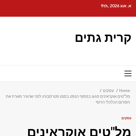
Ski
א. אוג 9th, 2026
t
conten
קרית גתים
Primary
Menu
Home
עסקים
מל"טים אוקראינים פגעו במסוף הנפט בסנט פטרסבורג לפני שהעיר מארח את
הפורום הכלכלי הרוסי
עסקים
מל"טים אוקראינים