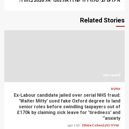
Related Stories
8 min read
עסקים
Ex-Labour candidate jailed over serial NHS fraud:
'Walter Mitty' used fake Oxford degree to land
senior roles before swindling taxpayers out of
£170k by claiming sick leave for 'tiredness' and
'anxiety'
שירה כהן (Shira Cohen)
יום 1 ago