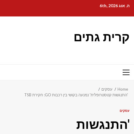
Ski
ה. אוג 6th, 2026
t
conten
קרית גתים
Primary
Menu
Home
עסקים
'התנגשות קטסטרופלית' נמנעה בקושי בין רכבות GO: חקירת TSB
עסקים
'התנגשות