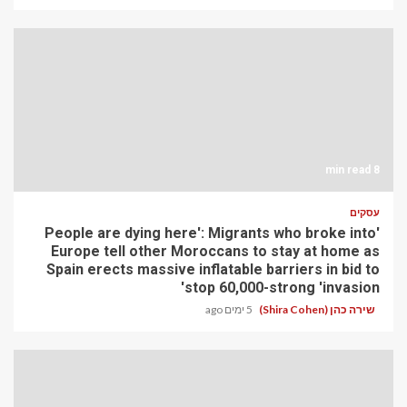
8 min read
עסקים
'People are dying here': Migrants who broke into
Europe tell other Moroccans to stay at home as
Spain erects massive inflatable barriers in bid to
stop 60,000-strong 'invasion'
שירה כהן (Shira Cohen)
5 ימים ago