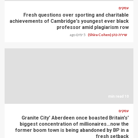
עסקים
Fresh questions over sporting and charitable
achievements of Cambridge's youngest ever black
professor amid plagiarism row
שירה כהן (Shira Cohen)
5 ימים ago
10 min read
עסקים
'Granite City' Aberdeen once boasted Britain's
biggest concentration of millionaires…now the
former boom town is being abandoned by BP in a
fresh setback