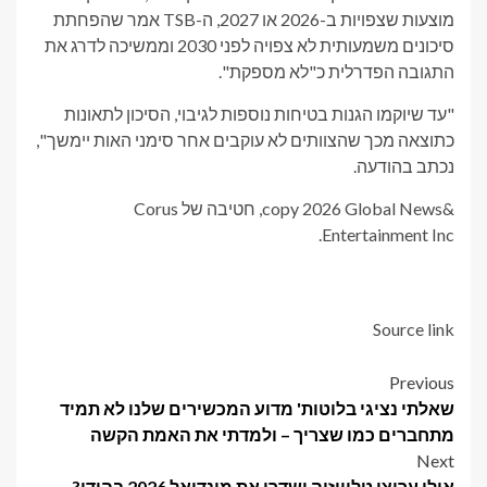
מוצעות שצפויות ב-2026 או 2027, ה-TSB אמר שהפחתת
סיכונים משמעותית לא צפויה לפני 2030 וממשיכה לדרג את
התגובה הפדרלית כ"לא מספקת".
"עד שיוקמו הגנות בטיחות נוספות לגיבוי, הסיכון לתאונות
כתוצאה מכך שהצוותים לא עוקבים אחר סימני האות יימשך",
נכתב בהודעה.
&copy 2026 Global News, חטיבה של Corus
Entertainment Inc.
Source link
Post
Previous
שאלתי נציגי בלוטות' מדוע המכשירים שלנו לא תמיד
navigation
מתחברים כמו שצריך – ולמדתי את האמת הקשה
Next
אילו ערוצי טלוויזיה ישדרו את מונדיאל 2026 בהודו?