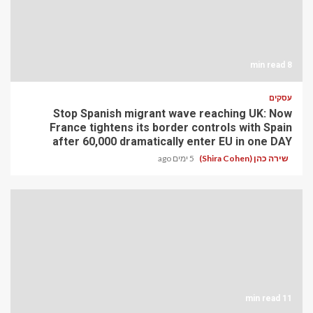
8 min read
עסקים
Stop Spanish migrant wave reaching UK: Now
France tightens its border controls with Spain
after 60,000 dramatically enter EU in one DAY
שירה כהן (Shira Cohen)
5 ימים ago
11 min read