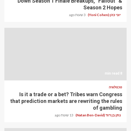
Down Season 1 Finale Breakups, “Fallout” &
Season 2 Hopes
יוני כהן (Yoni Cohen)
3 שעות ago
8 min read
טכנולוגיה
Is it a trade or a bet? Tribes warn Congress
that prediction markets are rewriting the rules
of gambling
נתן בן דוד (Natan Ben-David)
13 שעות ago