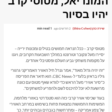
המונדיאל, מטוסי קרב
יהיו בסיור
שירה כהן (Shira Cohen)
2 חודשים ago
1 min read
מטוסי קרב – ככל הנראה חמושים בטילים ומכונות ירייה –
יסיירו מעל ונקובר וטורונטו במהלך השבועות הקרובים, ויגנו
על מקומות משחקי גביע העולם ופסטיבלי אוהדים.
"זה יהיה גדול מאוד", אמר גנרל חיל האוויר האמריקני גרגורי
גיליו בראיון בלעדי ל-CBC News. הוא תיאר את הפריסה
כ"סיור אווירי מעל הראש כדי לוודא שאף מטוס עם כוונה
מרושעת לא יוכל להיכנס לשם ולהפריע למשחקים".
בעוד שכיסוי אוויר קרבי כזה הוא סטנדרטי באזורי מלחמה,
המשימות החמושות נמצאות פחות בשימוש במרחב האווירי
של צפון אמריקה – ומתרחשות בגבהים גבוהים יותר, כך