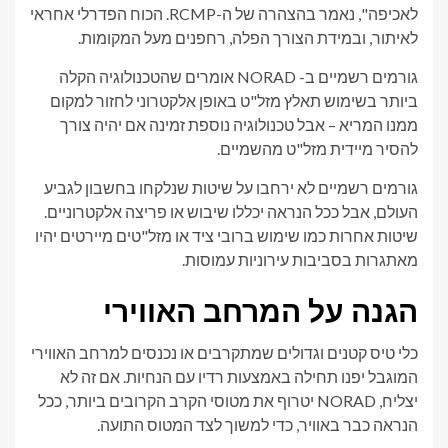
לאכיפה", נאמר בהצהרה של ה-RCMP. הכוח הפדרלי אחראי
לאיתור, ובמידת הצורך הפלה, רחפנים מעל המקומות.
גורמים רשמיים ב- NORAD אומרים שהטכנולוגיה הקלה
ביותר בשימוש תאלץ מזל"ט באופן אלקטרוני לחזור למקום
ממנו המריא – אבל טכנולוגיה נוספת זמינה אם יהיה צורך
להסיר מיידית מזל"ט מהשמיים.
גורמים רשמיים לא ירחבו על שיטות שנלקחו בחשבון לגביע
העולם, אבל ככל הנראה יכללו שיבוש או פריצה אלקטרוניים.
שיטות אחרות כמו שימוש ברובי ציד או מזל"טים מיירטים יהיו
מאתגרות בסביבות עירוניות עמוסות.
הגנה על המרחב האווירי
כלי טיס קטנים וגדולים שמתקרבים או נכנסים למרחב האווירי
המוגבל יפנו תחילה באמצעות רדיו עם הנחיות. אם זה לא
יצליח, NORAD יטרוף את מטוסי הקרב הקרובים ביותר, ככל
הנראה כבר באוויר, כדי למשוך לצד המטוס התועה.