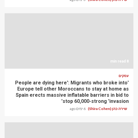
8 min read
עסקים
'People are dying here': Migrants who broke into
Europe tell other Moroccans to stay at home as
Spain erects massive inflatable barriers in bid to
stop 60,000-strong 'invasion'
שירה כהן (Shira Cohen)
6 ימים ago