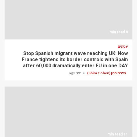
8 min read
עסקים
Stop Spanish migrant wave reaching UK: Now
France tightens its border controls with Spain
after 60,000 dramatically enter EU in one DAY
שירה כהן (Shira Cohen)
6 ימים ago
11 min read