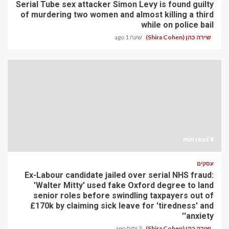
Serial Tube sex attacker Simon Levy is found guilty
of murdering two women and almost killing a third
while on police bail
שירה כהן (Shira Cohen)
שעה 1 ago
8 min read
עסקים
Ex-Labour candidate jailed over serial NHS fraud:
'Walter Mitty' used fake Oxford degree to land
senior roles before swindling taxpayers out of
£170k by claiming sick leave for 'tiredness' and
'anxiety'
שירה כהן (Shira Cohen)
3 ימים ago