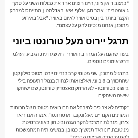
"במצב ריאקציוני, היינו חוצים אחד את גבולות השני על סמך
גיאומטריה", אמר סגן-אלוף. איאן האדלסטון, מתייחס למרחק
הקצר ביותר בין בסיס אוויר לאיום באוויר. "אבל באירוע
מתוכנן, אנחנו מנסים להגן על עצמנו".
תרגל יירוט מעל טורונטו ביוני
בעוד שהגנה על המרחב האווירי היא שגרתית, הגביע העולמי
דרש אימונים נוספים.
בתרגיל מתוכנן, שני מטוסי קרב קנדיים יירטו מטוס סילון קטן
שהתכווץ ב-8 ביוני, ויאלצו אותו לנחות בנמל התעופה בילי
בישופ בטורונטו – לא הרחק מאצטדיון טורונטו, שם ישוחקו
שישה משחקים.
"קנדים לא צריכים להיבהל אם הם רואים מטוסים של הכוחות
המזוינים הקנדיים מעל ונקובר או טורונטו", אמרה אנדריאה
צ'רון, מנהלת המרכז לחקר הגנה וביטחון באוניברסיטת
מניטובה. "ונוראד תמשיך, כמובן, במשימותיה המתמשכות
להגן על קנדה וארצות הברית".