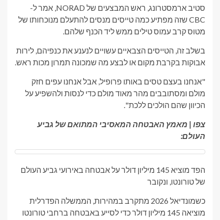
סטיב ארמסטרונג, ראש המבצעים של NORAD, אמר ל-
CBC שזה מפתיע כמה טייסים מנסים להתעלם מנוכחותו של
מטוס קרב עמוס טילים ממש ליד הכנף שלהם.
בשלב זה, הטייסים הצבאיים עשויים לנענע את כנפיהם, לירות
אבוקות בקרבת מקום או לבצע מה שמכונה תמרון מכות ראש.
"אנחנו בעצם טסים באותו פרופיל, אבל אנחנו עפים חזק
מולם ומסתובבים מהר מאוד מולם כדי לנסות ולהשפיע על
הכיוון שהם הולכים ללכת".
צפו | מאמץ האבטחה המאסיבי המתואם של גביע
העולם:
הפד מוציא 145 מיליון דולר על אבטחה באירועי גביע העולם
של טורונטו, ונקובר
כשמונדיאל 2026 מתקרב במהירות, הממשלה הפדרלית
מוציאה 145 מיליון דולר כדי לסייע באבטחה ברחבי טורונטו