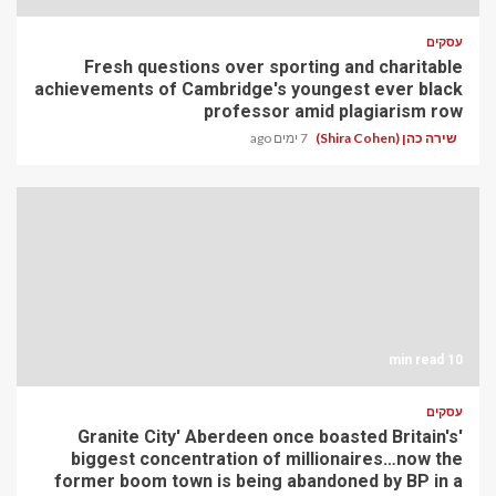
עסקים
Fresh questions over sporting and charitable
achievements of Cambridge's youngest ever black
professor amid plagiarism row
שירה כהן (Shira Cohen)
7 ימים ago
10 min read
עסקים
'Granite City' Aberdeen once boasted Britain's
biggest concentration of millionaires…now the
former boom town is being abandoned by BP in a