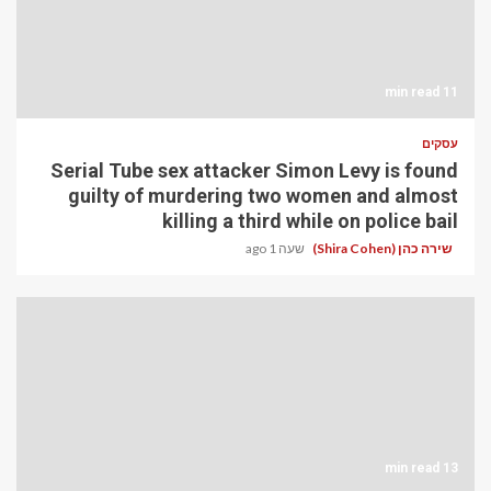
11 min read
עסקים
Serial Tube sex attacker Simon Levy is found
guilty of murdering two women and almost
killing a third while on police bail
שירה כהן (Shira Cohen)
שעה 1 ago
13 min read