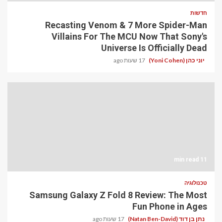
חדשות
Recasting Venom & 7 More Spider-Man
Villains For The MCU Now That Sony's
Universe Is Officially Dead
יוני כהן (Yoni Cohen)
17 שעות ago
11 min read
טכנולוגיה
Samsung Galaxy Z Fold 8 Review: The Most
Fun Phone in Ages
נתן בן דוד (Natan Ben-David)
17 שעות ago