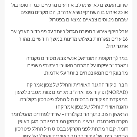
שרוב האנשים לא ישימו לב. אירועים מרכזיים, כמו הסופרבול
או כל אירוע בו השתתף נשיא ארה"ב, הם מקרים נפוצים
שבהם מטוסים צבאיים נמצאים בפטרול.
אבל היקף אירוע הספורט הגדול ביותר על פני כדור הארץ, עם
16 ערים מארחות בשלוש מדינות במשך חודשיים, מהווה
אתגר גדול.
במהלך תקופת המונדיאל, אנשי צבא מסורים מקנדה
ומארה"ב יפקחו על המרחב האווירי היבשתי משניים
מהבונקרים המאובטחים ביותר עלי אדמות.
חברי פיקוד ההגנה האווירית והחלל של צפון אמריקה
(NORAD) ופיקוד צפון ארה"ב מקיימים צוות מסביב לשעון
במפקדת הפיקודים בבסיס חיל החלל פיטרסון בקולורדו.
(הגנה אווירית וחלל של צפון אמריקה)
הראשון חצוב בתוך הר בקולורדו – שריד לפחדים מהמלחמה
הקרה מארמגדון גרעיני. המתקן המודרני יותר, מוגן באופן
דומה, קבור מתחת לפני הקרקע בבסיס חיל החלל פיטרסון
הסמוך, ביתו של פיקוד ההגנה האווירית והחלל של צפון