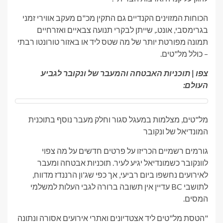
הכוחות המזוינים הקנדיים גם התקין מכ"ם מעקב אווירי זמני
בגרימסבי, אונט., שייתן לבקרי תנועה צבאיים ואזרחיים
תמונה מפורטת יותר של מה שטס ליד או באזור טורונטו רבתי
– כולל מל"טים.
צפו | תוכניות האבטחה והמעבר של ונקובר לגביע
העולם:
מל"טים, מצלמות במעגל סגור וחלק מעבר נוסף בתוכנית
המונדיאל של ונקובר
גורמים רשמיים הכריזו על פרטים חדשים על מה צפוי
לוונקובר כשמונדיאל יגיע לעיר. תוכניות אבטחה ומעבר
לאירועים נחשפו ביום רביעי, אך כפי שג'ון הרננדז מדווח,
לתושבי BC עדיין אין תשובה ברורה לגבי העלות למשלמי
המסים.
"הטסת מל"טים ליד אצטדיונים ואתרי אירועים אסורה ונתונה