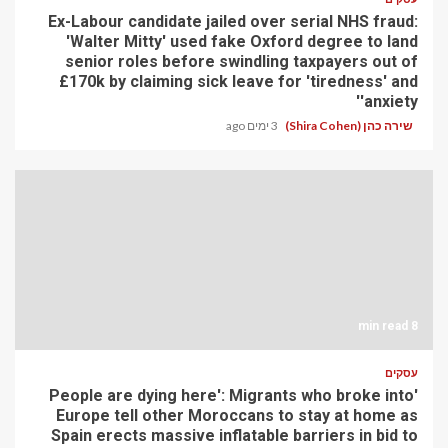
Ex-Labour candidate jailed over serial NHS fraud:
'Walter Mitty' used fake Oxford degree to land
senior roles before swindling taxpayers out of
£170k by claiming sick leave for 'tiredness' and
'anxiety'
שירה כהן (Shira Cohen)
3 ימים ago
8 min read
עסקים
'People are dying here': Migrants who broke into
Europe tell other Moroccans to stay at home as
Spain erects massive inflatable barriers in bid to