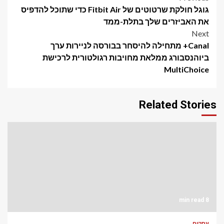
Post
גוגל חולקת שרטוטים של Fitbit Air כדי שתוכל להדפיס
navigation
את האביזרים שלך בתלת-ממד
Next
Canal+ מתחילה להיסחר בבורסה לניירות ערך
ביוהנסבורג ממלאת מחויבות רגולטורית לרכישת
MultiChoice
Related Stories
8 min read
עסקים