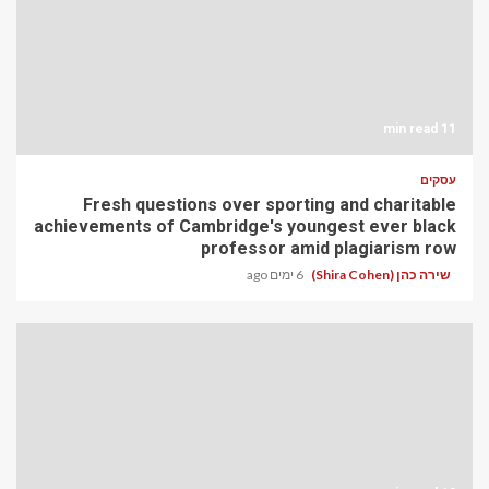
11 min read
עסקים
Fresh questions over sporting and charitable
achievements of Cambridge's youngest ever black
professor amid plagiarism row
שירה כהן (Shira Cohen)
6 ימים ago