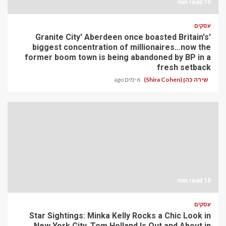
10 min read
עסקים
'Granite City' Aberdeen once boasted Britain's
biggest concentration of millionaires…now the
former boom town is being abandoned by BP in a
fresh setback
שירה כהן (Shira Cohen)
6 ימים ago
10 min read
עסקים
Star Sightings: Minka Kelly Rocks a Chic Look in
New York City, Tom Holland Is Out and About in