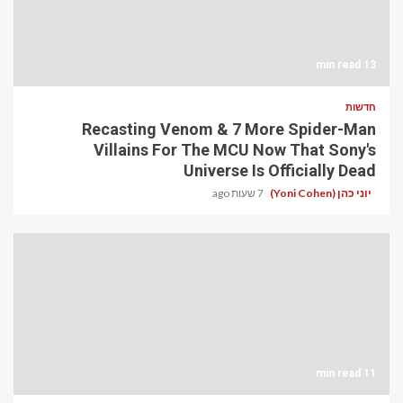
13 min read
חדשות
Recasting Venom & 7 More Spider-Man
Villains For The MCU Now That Sony's
Universe Is Officially Dead
יוני כהן (Yoni Cohen)
7 שעות ago
11 min read