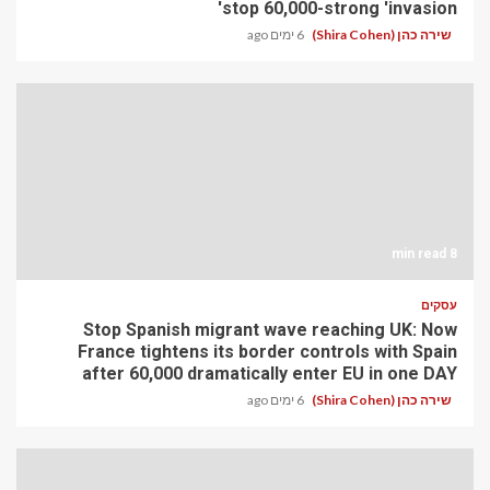
stop 60,000-strong 'invasion'
שירה כהן (Shira Cohen)
6 ימים ago
8 min read
עסקים
Stop Spanish migrant wave reaching UK: Now
France tightens its border controls with Spain
after 60,000 dramatically enter EU in one DAY
שירה כהן (Shira Cohen)
6 ימים ago