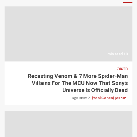
13 min read
חדשות
Recasting Venom & 7 More Spider-Man
Villains For The MCU Now That Sony's
Universe Is Officially Dead
יוני כהן (Yoni Cohen)
9 שעות ago