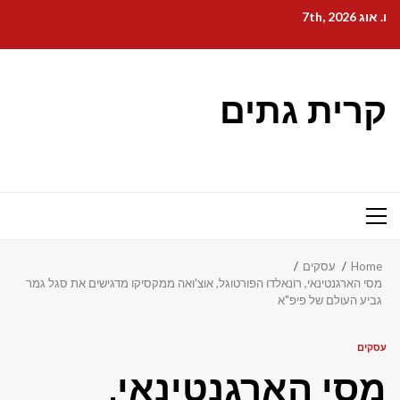
Ski
ו. אוג 7th, 2026
t
conten
קרית גתים
Primary
Menu
Home
עסקים
מסי הארגנטינאי, רונאלדו הפורטוגל, אוצ'ואה ממקסיקו מדגישים את סגל גמר
גביע העולם של פיפ"א
עסקים
מסי הארגנטינאי,