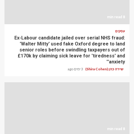
8 min read
עסקים
Ex-Labour candidate jailed over serial NHS fraud:
'Walter Mitty' used fake Oxford degree to land
senior roles before swindling taxpayers out of
£170k by claiming sick leave for 'tiredness' and
'anxiety'
שירה כהן (Shira Cohen)
3 ימים ago
8 min read