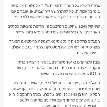
גרסת האודיו של מאמר זה נוצרת על ידי טכנולוגיה מבוססת
בינה מלאכותית. יכול להתרחש הגייה שגויה. אנו עובדים עם
השותפים שלנו כדי לבדוק ולשפר את התוצאות ללא הרף.
שיא של 1,248 שחקנים המייצגים 48 מדינות נמצאות בסגלים
האחרונים של גביע העולם שפרסמה פיפ"א ביום שלישי.
הסגלים כוללים את ליונל מסי מארגנטינה, כריסטיאנו רונאלדו
מפורטוגל וגיירמו אוצ'ואה ממקסיקו, שיתחרו בגביע העולם
בפעם השישית.
מבין השחקנים ב-104 משחקים בקנדה, ארצות הברית
ומקסיקו, 357 התחרו לפחות במונדיאל אחד קודם, בעוד
כ-891 שחקנים באירוע בפעם הראשונה.
הסגלים משקפים מגוון רחב של גילאים, כאשר יותר מ-25
שנים מפרידות בין השחקן המבוגר והצעיר ביותר. קרייג גורדון
הסקוטי הוא בן 43 ו-162 ימים. גילברטו מורה מהמקסיקו הוא
בן 17, 240 ימים כאחד מ-22 שחקנים מתחת לגיל 20
במגרש. שבעה שחקנים בני 40 ומעלה.