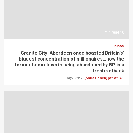
10 min read
עסקים
'Granite City' Aberdeen once boasted Britain's
biggest concentration of millionaires…now the
former boom town is being abandoned by BP in a
fresh setback
שירה כהן (Shira Cohen)
7 ימים ago