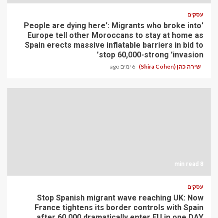
עסקים
'People are dying here': Migrants who broke into
Europe tell other Moroccans to stay at home as
Spain erects massive inflatable barriers in bid to
stop 60,000-strong 'invasion'
שירה כהן (Shira Cohen)
6 ימים ago
8 min read
עסקים
Stop Spanish migrant wave reaching UK: Now
France tightens its border controls with Spain
after 60,000 dramatically enter EU in one DAY