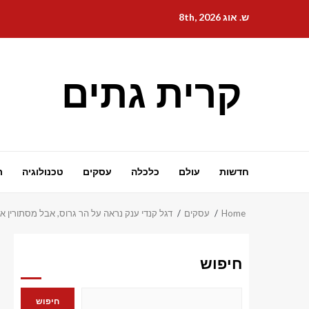
Ski
ש. אוג 8th, 2026
t
conten
קרית גתים
חדשות
עולם
כלכלה
עסקים
טכנולוגיה
ת
Home
עסקים
דגל קנדי ​​ענק נראה על הר גרוס, אבל מסתורין א
חיפוש
חיפוש