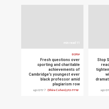
11 min read
עסקים
Fresh questions over
Stop 
sporting and charitable
reac
achievements of
tighten
Cambridge's youngest ever
wi
black professor amid
dramati
plagiarism row
שירה כהן (Shira Cohen)
7 ימים ago