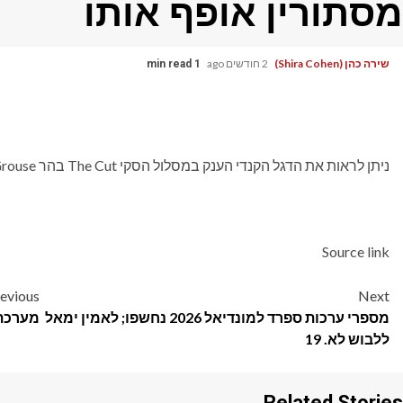
מסתורין אופף אותו
שירה כהן (Shira Cohen)
2 חודשים ago
1 min read
ניתן לראות את הדגל הקנדי הענק במסלול הסקי The Cut בהר Grouse ולכאורה פשוט הופיע שם בשלב מסוים ביום שלישי.
Source link
Post
evious
Next
מספרי ערכות ספרד למונדיאל 2026 נחשפו; לאמין ימאל
מערכת:
navigation
ללבוש לא. 19
Related Stories