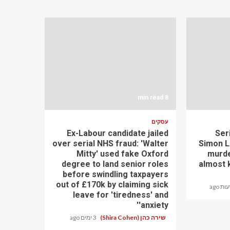
8 min read
עסקים
Ex-Labour candidate jailed
Ser
over serial NHS fraud: 'Walter
Simon Le
Mitty' used fake Oxford
murde
degree to land senior roles
almost k
before swindling taxpayers
out of £170k by claiming sick
leave for 'tiredness' and
'anxiety'
שירה כהן (Shira Cohen)
3 ימים ago