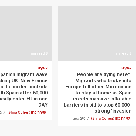
8 min read
8 min read
עסקים
עסקים
Spanish migrant wave
'People are dying here':
hing UK: Now France
Migrants who broke into
s its border controls
Europe tell other Moroccans
th Spain after 60,000
to stay at home as Spain
cally enter EU in one
erects massive inflatable
DAY
barriers in bid to stop 60,000-
strong 'invasion'
שירה כהן (Shira Cohen)
7 ימים ago
שירה כהן (Shira Cohen)
7 ימים ago