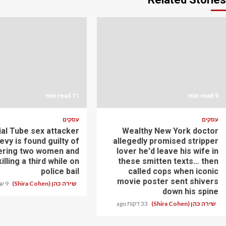
11 min read
9 min read
עסקים
עסקים
ial Tube sex attacker
Wealthy New York doctor
vy is found guilty of
allegedly promised stripper
ring two women and
lover he'd leave his wife in
illing a third while on
these smitten texts… then
police bail
called cops when iconic
movie poster sent shivers
שירה כהן (Shira Cohen)
9 שעות ago
down his spine
שירה כהן (Shira Cohen)
33 דקות ago