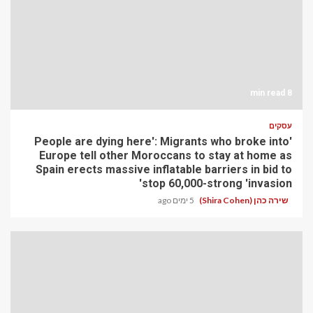
8 min read
עסקים
'People are dying here': Migrants who broke into
Europe tell other Moroccans to stay at home as
Spain erects massive inflatable barriers in bid to
stop 60,000-strong 'invasion'
שירה כהן (Shira Cohen)
5 ימים ago