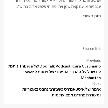
שמעולות גם לבריאות וגם ליופי. אני אוהב את שלי ברוטב
עגבניות או עם קצת שמן זית ופתיתי פלפל אדום כתוש".
תוכן קשור:
Source link
Post
Previous
Doc Talk Podcast: Cara Cusumano של Tribeca נותנת
navigation
לנו שפל על ההרכב התיעודי של פסטיבל Lower
Manhattan
Next
אימה של איסטאנדרס כשג'ורג' נחבט באכזריות
ומעוררת פחדים מפציעת מוח