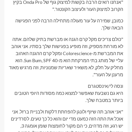
"אנחנו רואים הרבה בקשות למיצוק גוף של Onda Pro בקיץ
הקרוב למיצוק העור ולעיצוב הקונטור."
כמובן, שמירה על עור מעולה מתחילה הרבה לפני הפגישה
הבאה שלך.
"כולם צריכים מקל קרם הגנה או מברשת בתיק שלהם. אתה
לא מורחת מספיק, וזה מופיע בפגישות שלך בסתיו. אני אוהב
את המברשת מ-Colorescience ומקל קרם ההגנה האהוב
עליי של מותג בתי המרקחת הוא מ-Sun Bum, SPF 40. הוא
מחליק על חלק, לא משאיר שאריות שמנוניות, וזה מרגיש מאוד
מרענן על העור".
ונסה לי/אינסטגרם
היא גם נשבעת שאפשר למצוא כמה מסודות היופי הטובים
ביותר במטבח שלך.
"אני אוהב תה שיזף ולונגן להפחתת דלקות ולבניית ברזל. אני
אוכל את התה הזה כמעט מדי יום והוא כל כך טעים. לסרדינים
יש רגע, וזה מדהים, כי הם מקור לחומצות שומן אומגה 3,