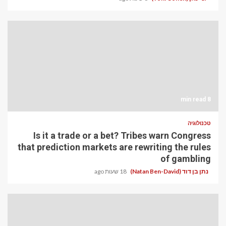
8 min read
טכנולוגיה
Is it a trade or a bet? Tribes warn Congress
that prediction markets are rewriting the rules
of gambling
נתן בן דוד (Natan Ben-David)
18 שעות ago