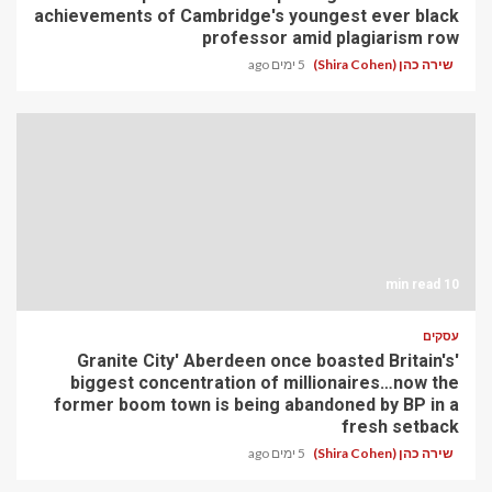
achievements of Cambridge's youngest ever black
professor amid plagiarism row
שירה כהן (Shira Cohen)
5 ימים ago
10 min read
עסקים
'Granite City' Aberdeen once boasted Britain's
biggest concentration of millionaires…now the
former boom town is being abandoned by BP in a
fresh setback
שירה כהן (Shira Cohen)
5 ימים ago