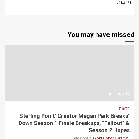
תרבות
You may have missed
12 min read
חדשות
‘Sterling Point’ Creator Megan Park Breaks
Down Season 1 Finale Breakups, “Fallout” &
Season 2 Hopes
יוני כהן (Yoni Cohen)
8 שעות ago