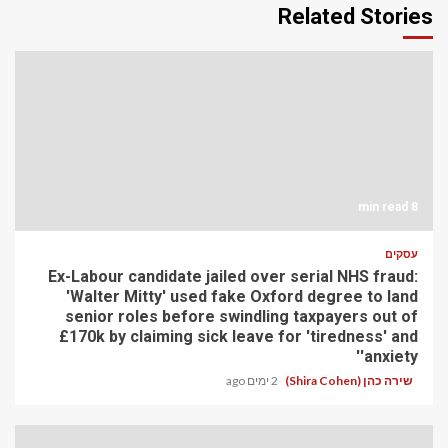
Related Stories
8 min read
עסקים
Ex-Labour candidate jailed over serial NHS fraud:
'Walter Mitty' used fake Oxford degree to land
senior roles before swindling taxpayers out of
£170k by claiming sick leave for 'tiredness' and
'anxiety'
שירה כהן (Shira Cohen)
2 ימים ago