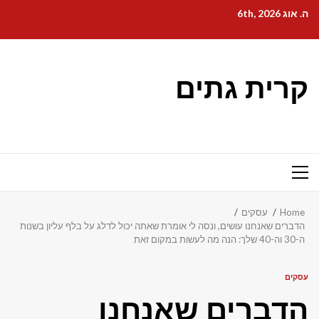
Ski
ה. אוג 6th, 2026
t
conten
קרית גתים
Primary
Menu
Home
עסקים
הדברים שאנחנו עושים, ונסה לי אומרת שאתה יכול לדלג על בלף עליון בשנות
ה-30 וה-40 שלך: הנה מה לעשות במקום זאת
עסקים
הדברים שאנחנו