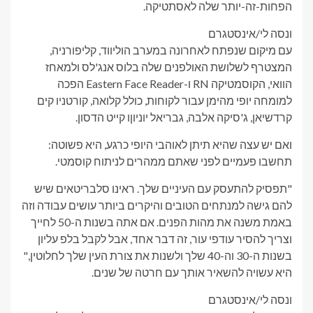
הפחות-זה-יותר שלה לאסתטיקה.
ונסה לי/אינסטגרם
עם מיקום שנפתח לאחרונה במערב הוליווד, קליפורניה,
המצטרף לשלושת האולפנים שלה בלוס אנג'לס ולמאחז
הוואי, הקוסמטיקה RN ו-Eastern Face Reader הפכה
למומחה יופי מהימן עבור לקוחות, כולל
קלואה
,
קורטני
ו
קים
קרדשיאן
,
ג'סיקה אלבה
,
גבריאל יוניון
ו
קייט הדסון
.
ואם יש עצה שהיא תיתן לאוהבי היופי כרגע, היא פשוטה:
תחשבו פעמיים לפני שאתם ממהרים לניתוח קוסמטי.
"תפסיק להתעסק עם העיניים שלך. ראינו סלבריטאים שיש
להם גישה למנתחים הטובים והיקרים ביותר עושים עבודה וזה
באמת משנה את מהות הפנים. אם אתה בשנות ה-50 לחייך
וצריך להסיר עודפי עור, זה דבר אחד, אבל לקבל בלפ עליון
בשנות ה-30 וה-40 שלך ולשנות את צורת העין שלך לחלוטין,"
היא עשויה להשאיר אותך עם חרטה של ​​שנים.
ונסה לי/אינסטגרם