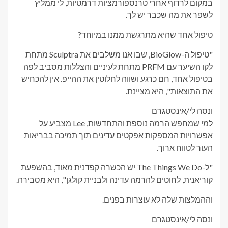
במקום לרדוף אחרי טרנספורמציות דרמטיות, לי ממליץ
לשפר את מה שכבר יש לך.
טיפול אחד שהיא מתרגשת ממנו במיוחד?
"טיפול ה-BioGlow, שבו אנו משלבים את Sculptra מתחת
לקו השיער עם PRFM מתחת לעיניים והצללות מסביב לפה
בטיפול אחד, חם כרגע ושווה לחלוטין את ההייפ. אין להכחיש
את התוצאות", היא מציינת.
ונסה לי/אינסטגרם
למי שמחפש הרמה נוספת והתחדשות, Lee מצביע על
אפשרויות המספקות אפקטים עדינים תוך תמיכה בבריאות
העור לטווח ארוך.
"ל-The Things We Do יש הכשרה קפדנית מאוד, בהשפעת
קוריאנית, לחוטים להרמה עדינה ולבניית קולגן", היא מסבירה.
וההמלצות שלה לא עוצרות בפנים.
ונסה לי/אינסטגרם