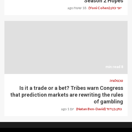
Season 2 Hopes
יוני כהן (Yoni Cohen)
18 שעות ago
8 min read
טכנולוגיה
Is it a trade or a bet? Tribes warn Congress
that prediction markets are rewriting the rules
of gambling
נתן בן דוד (Natan Ben-David)
יום 1 ago