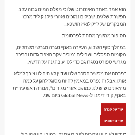
הוא אמר באתר האינטרנט שלו כי מפלס המים גבוה עקב
הפשרת שלגים. שבילים נמוכים ואזורי פיקניק ליד מרכז
המבקרים של לייק לואיז הושפעו.
הסיפור ממשיך מתחת לפרסומת
במהלך סוף השבוע, העיירה באנף סגרה מגרשי משחקים,
מקומות ספסלים ושבילים נמוכים עקב הצפת גדות ובריכה.
מגרשי ספורט נסגרו גם כדי לסייע בהגנה על הדשא.
"פרסנו את מכשיר הסכר שלנו ועדיין לא היה לנו צורך למלא
אותו, אבל זה נפרס במאמץ להיות מסוגל להגן על כמה
מוזיאונים שיש לנו, כמו גם אזורי מגורים", אמרה ראש עיריית
באנף, קורי דימנו, ל-Global News ביום שני.
עוד על קנדה
עוד סרטונים
"עדיין לא היינו צריכים לפרוס את זה. וכמובן, היו שקי חול