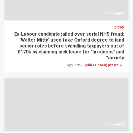
8 min read
עסקים
Ex-Labour candidate jailed over serial NHS fraud:
'Walter Mitty' used fake Oxford degree to land
senior roles before swindling taxpayers out of
£170k by claiming sick leave for 'tiredness' and
'anxiety'
שירה כהן (Shira Cohen)
2 ימים ago
8 min read