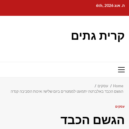
Ski
ה. אוג 6th, 2026
t
conten
קרית גתים
Primary
Menu
Home
עסקים
הגשם הכבד באלברטה יתמעט לממטרים ביום שלישי: איכות הסביבה קנדה
עסקים
הגשם הכבד