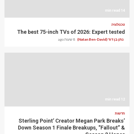
14 min read
טכנולוגיה
The best 75-inch TVs of 2026: Expert tested
נתן בן דוד (Natan Ben-David)
8 שעות ago
12 min read
חדשות
‘Sterling Point’ Creator Megan Park Breaks
Down Season 1 Finale Breakups, “Fallout” &