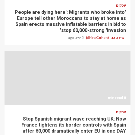
עסקים
'People are dying here': Migrants who broke into
Europe tell other Moroccans to stay at home as
Spain erects massive inflatable barriers in bid to
stop 60,000-strong 'invasion'
שירה כהן (Shira Cohen)
5 ימים ago
8 min read
עסקים
Stop Spanish migrant wave reaching UK: Now
France tightens its border controls with Spain
after 60,000 dramatically enter EU in one DAY