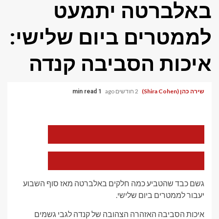
באלברטה יתמעט
לממטרים ביום שלישי:
איכות הסביבה קנדה
שירה כהן (Shira Cohen)
2 חודשים ago
1 min read
הקטן
את
גודל
הגופן
הגדל
של
את
המאמר
גודל
גשם כבד שהטביע כמה חלקים באלברטה מאז סוף השבוע
הגופן
של
יעבור לממטרים ביום שלישי.
המאמר
איכות הסביבה האזהרה הצהובה של קנדה לגבי גשמים