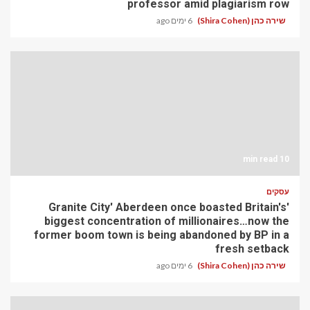
professor amid plagiarism row
שירה כהן (Shira Cohen)
6 ימים ago
10 min read
עסקים
'Granite City' Aberdeen once boasted Britain's
biggest concentration of millionaires…now the
former boom town is being abandoned by BP in a
fresh setback
שירה כהן (Shira Cohen)
6 ימים ago