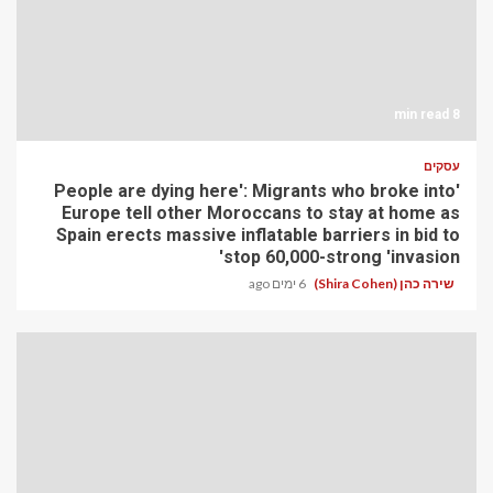
8 min read
עסקים
'People are dying here': Migrants who broke into
Europe tell other Moroccans to stay at home as
Spain erects massive inflatable barriers in bid to
stop 60,000-strong 'invasion'
שירה כהן (Shira Cohen)
6 ימים ago