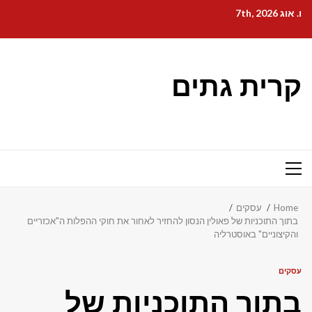
Ski
ו. אוג 7th, 2026
t
conten
קרית גתים
Primary
Menu
Home
עסקים
בתוך התוכניות של פאולין הנסון להחזיר לאחור את חוקי ההפלות ה"אכזריים
והקיצוניים" באוסטרליה
עסקים
בתוך התוכניות של