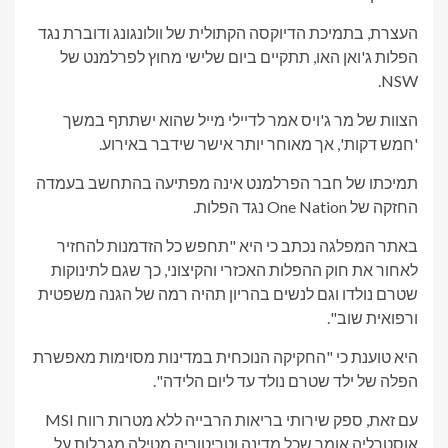
העצרת, בתמיכת הדיוקסה הקתולית של וולונגונג ודוברת נגד
הפלות ג'ואן האו, תתקיים ביום שלישי מחוץ לפרלמנט של
NSW.
הצוות של מר ג'ויס אמר לדיילי מייל שהוא ישתתף במשך
'חמש דקות', אך מאוחר יותר אישר שידבר באירוע.
תמיכתו של חבר הפרלמנט אינה מפתיעה בהתחשב בעמדה
החזקה של One Nation נגד הפלות.
באתר המפלגה נכתב כי היא "תחפש כל הזדמנות להחזיר
לאחור את חוק ההפלות האכזרי והקיצוני, כך שגם לתינוקות
שטרם נולדו וגם לנשים בהריון תהיה רמה של הגנה משפטית
ורפואית שוב".
היא טוענת כי "החקיקה הנוכחית במדינות מסוימות מאפשרת
הפלה של ילד שטרם נולד עד ליום הלידה".
עם זאת, ספק שירותי בריאות הרבייה ללא מטרות רווח MSI
אוסטרליה אומר שכל מדינה וטריטוריה מטילה מגבלות על