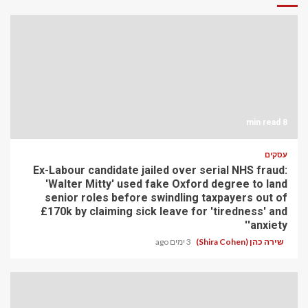
8 min read
עסקים
Ex-Labour candidate jailed over serial NHS fraud:
'Walter Mitty' used fake Oxford degree to land
senior roles before swindling taxpayers out of
£170k by claiming sick leave for 'tiredness' and
'anxiety'
שירה כהן (Shira Cohen)
3 ימים ago