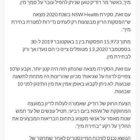
מין', כאשר מר רודיק טוען שניתן להפיל עובר על סמך מין.
עם זאת, סקירת NSW Health בשנת 2020 מצאה
ש"הפסקות הריון מבוצעות רק לעתים נדירות למטרת בחירת
מין".
מתוך 15,973 הפסקות בין 1 באוקטובר 2019 ל-30
בספטמבר 2020, 13 מטופלים ציינו כי הם נועדו אך ורק
לבחירת מין.
עם זאת, הסקירה מצאה שהנתון הזה היה קטן יותר, וקבע ש'10
צפויים לדווח על שגיאות' מכיוון שהריונות היו מתחת לתשעה
שבועות. לא ניתן לקבוע באופן אמין את מין התינוק לפני 10
שבועות.
הצעת החוק של רודיק, שאמורה לעלות לדיון במועצה
המחוקקת של NSW ביום רביעי, תטיל עונשים של עד חמש
שנות מאסר על אנשי מקצוע בתחום הבריאות המבצעים את
ההליך על רקע "בחירת מין".
הנושא נכנס לוויכוח המיינסטרים לאחר שמחקר של