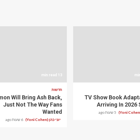
13 min read
חדשות
on Will Bring Ash Back,
TV Show Book Adapt
Just Not The Way Fans
Arriving In 2026 
Wanted
5 שעות ago
יוני כהן (Yoni Cohen)
6 שעות ago