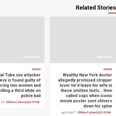
Related Stories
11 min read
9 min read
עסקים
עסקים
ial Tube sex attacker
Wealthy New York doctor
vy is found guilty of
allegedly promised stripper
ring two women and
lover he'd leave his wife in
illing a third while on
these smitten texts… then
police bail
called cops when iconic
movie poster sent shivers
שירה כהן (Shira Cohen)
16 שעות ago
down his spine
שירה כהן (Shira Cohen)
7 שעות ago