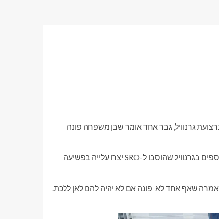
 יחיד ברצועת גרנוויל, גבר אחד אומר שבן משפחה פונה
מספר עסקים ברחוב גרנוויל התלוננו כי מלונות Luugat ושני מלונות נוספים בגרנוויל שהוסבו ל-SRO יצרו עלייה בפשיעה