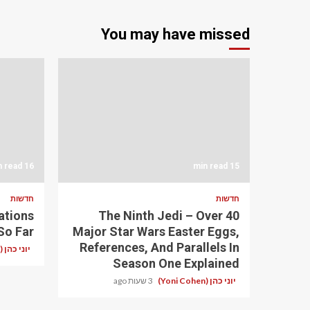
You may have missed
16 min read
15 min read
חדשות
חדשות
ations
The Ninth Jedi – Over 40
So Far
Major Star Wars Easter Eggs,
References, And Parallels In
יוני כהן (Yoni Cohen)
Season One Explained
יוני כהן (Yoni Cohen)
3 שעות ago