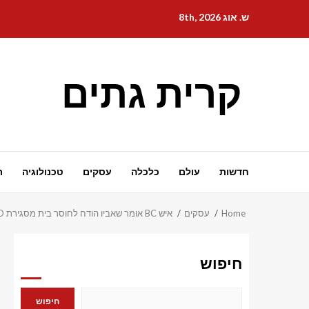
Ski
ש. אוג 8th, 2026
t
conten
קרית גתים
חדשות
עולם
כלכלה
עסקים
טכנולוגיה
ת
Home
עסקים
איש BC אומר שאביו הודח לחוסר בית מסגירת Granville SRO
חיפוש
חיפוש