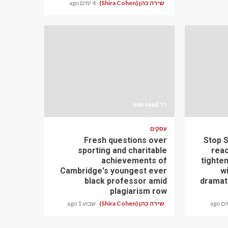
שירה כהן (Shira Cohen)
4 ימים ago
11 min read
עסקים
Fresh questions over
Stop 
sporting and charitable
reac
achievements of
tighten
Cambridge's youngest ever
wi
black professor amid
dramati
plagiarism row
שירה כהן (Shira Cohen)
שבוע 1 ago