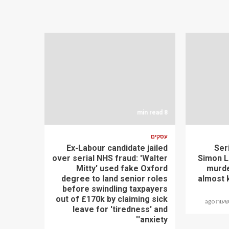
8 min read
עסקים
Ex-Labour candidate jailed
Ser
over serial NHS fraud: 'Walter
Simon Le
Mitty' used fake Oxford
murde
degree to land senior roles
almost k
before swindling taxpayers
out of £170k by claiming sick
leave for 'tiredness' and
'anxiety'