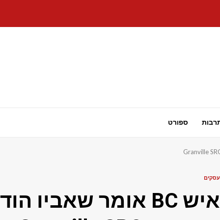
רבות
ספורט
עסקים
איש BC אומר שאביו ה