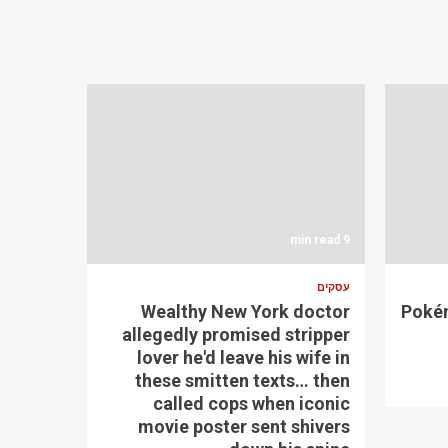
9 min read
עסקים
Wealthy New York doctor
Pokém
allegedly promised stripper
lover he'd leave his wife in
these smitten texts… then
called cops when iconic
movie poster sent shivers