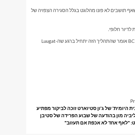
חר ביום שני אחר הצהריים, אמר BC Housing ל-Global News שאף תושבים לא פונו מהלוגט בגלל הסגירה הצפויה של
לגבי שני ה-SRO האחרים של Granville המיועדים לסגירה, BC Housing אומר שהתהליך הזה יתחיל ברגע שה-Luugat
Pr
ית היומית' של ג'ון סטיוארט זוכה לביקור מפתיע
יביה מון בהודעה של שבוע הפרידה של סטיבן
: "לאף אחד לא אכפת אם תעזוב"