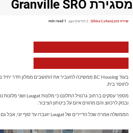
מסגירת Granville SRO
שירה כהן (Shira Cohen)
2 חודשים ago
1 min read
הקטן
את
גודל
הגופן
הגדל
של
את
המאמר
גודל
בעוד BC Housing ממשיכה להעביר את התושבים ממלון חדר
הגופן
לחוסר בית.
של
המאמר
ובנזק לרכוש, והם מהווים איום על ביטחון הציבור.
הממשלה אמרה שכל הדיירים של Luugat יועברו עד סוף יוני, אבל גם אמרה שאף אחד לא יפונה אם לא יהיה להם לאן ללכת.