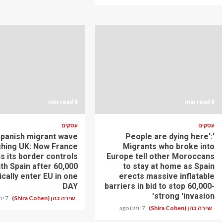
8 min read
8 min read
עסקים
עסקים
Spanish migrant wave
'People are dying here':
hing UK: Now France
Migrants who broke into
s its border controls
Europe tell other Moroccans
th Spain after 60,000
to stay at home as Spain
cally enter EU in one
erects massive inflatable
DAY
barriers in bid to stop 60,000-
strong 'invasion'
שירה כהן (Shira Cohen)
7 ימים ago
שירה כהן (Shira Cohen)
7 ימים ago