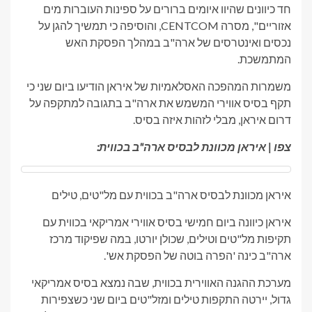
חד כיוונים שהיוו איומים ברורים על ספינות העוברות מים
אזוריים", מסרה CENTCOM, והוסיפה כי תמשיך להגן על
נכסים ואינטרסים של ארה"ב במהלך הפסקת האש
המתמשכת.
משמרות המהפכה האסלאמיות של איראן הודיעו ביום שני כי
תקף בסיס אווירי המשמש את ארה"ב בתגובה למתקפה על
דרום איראן, מבלי לזהות איזה בסיס.
צפו | איראן מכוונת לבסיס ארה"ב בכווית:
איראן מכוונת לבסיס ארה"ב בכווית עם מל"טים, טילים
איראן כיוונה ביום חמישי בסיס אווירי אמריקאי בכווית עם
תקיפות מל"טים וטילים, שכולן יורטו, במה שפיקוד מרכז
ארה"ב כינה 'הפרה בוטה של ​​הפסקת אש'.
מערכת ההגנה האווירית בכווית, שבה נמצא בסיס אמריקאי
גדול, יירטה התקפות טילים ומזל"טים ביום שני כשצפירות