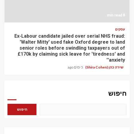
8 min read
עסקים
Ex-Labour candidate jailed over serial NHS fraud:
'Walter Mitty' used fake Oxford degree to land
senior roles before swindling taxpayers out of
£170k by claiming sick leave for 'tiredness' and
'anxiety'
שירה כהן (Shira Cohen)
5 ימים ago
חיפוש
חיפוש