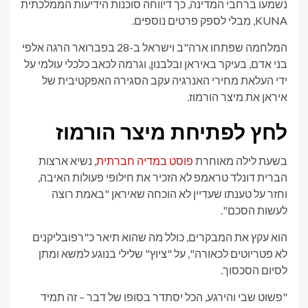
נשמעו ברחבי המדינה, כך דיווחה סוכנות הידיעות הממלכתית
KUNA, מבלי לספק פרטים נוספים.
המלחמה שפתחו ארה"ב וישראל ב-28 בפברואר הרגה אלפי
בני אדם, בעיקר באיראן ובלבנון, וגרמה לכאב כלכלי עולמי על
ידי העלאת מחירי האנרגיה עקב הסגירה האפקטיבית של
איראן את מיצר הורמוז.
לחץ לפתיחת מיצר הורמוז
בשעת לילה מאוחרת
פוסט במדיה חברתית,
נשיא ארצות
הברית דונלד טראמפ לא הזכיר את חילופי פעולות האיבה,
וחזר על טענתו שעדיין לא הוכחה שאיראן "באמת רוצה
לעשות הסכם".
הוא עקץ את המבקרים, כולל מה שהוא תיאר כ"רפובליקנים
לא פטריוטים לכאורה", על "ציוץ" שלילי בנוגע למשא ומתן
לסיום הסכסוך.
"פשוט שבי והירגע, הכל יסתדר בסופו של דבר – זה תמיד