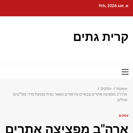
Ski
א. אוג 9th, 2026
t
conten
קרית גתים
Primary
Menu
Home
עסקים
ארה"ב מפציצה אתרים צבאיים איראניים כאשר כווית נפגעת מירי מזל"טים
וטילים
עסקים
ארה"ב מפציצה אתרים