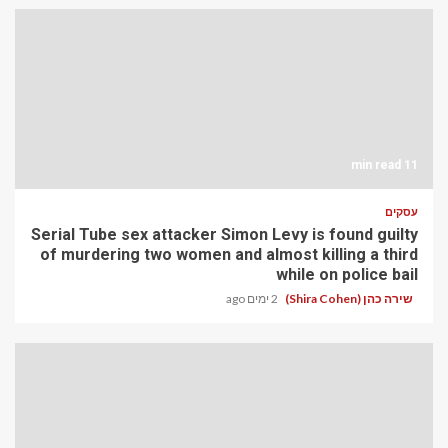
11 min read
עסקים
Serial Tube sex attacker Simon Levy is found guilty
of murdering two women and almost killing a third
while on police bail
שירה כהן (Shira Cohen)
2 ימים ago