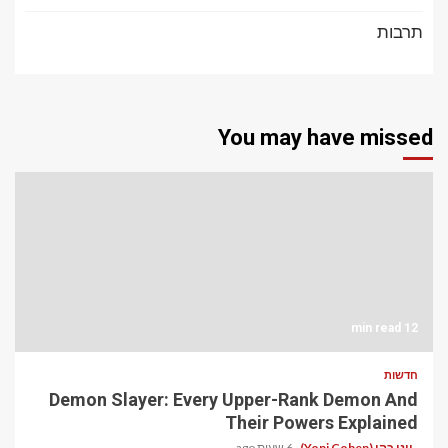
תרבות
You may have missed
12 min read
חדשות
Demon Slayer: Every Upper-Rank Demon And
Their Powers Explained
יוני כהן (Yoni Cohen)
6 שעות ago