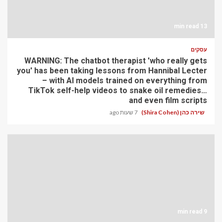
13 min read
עסקים
WARNING: The chatbot therapist 'who really gets
you' has been taking lessons from Hannibal Lecter
– with AI models trained on everything from
TikTok self-help videos to snake oil remedies…
and even film scripts
שירה כהן (Shira Cohen)
7 שעות ago
9 min read