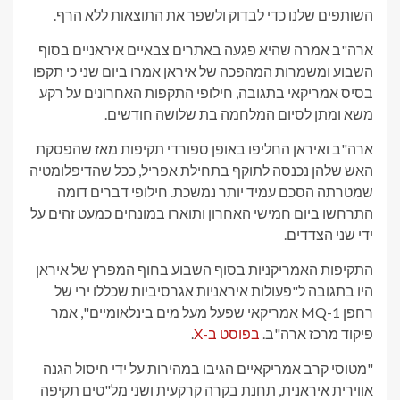
השותפים שלנו כדי לבדוק ולשפר את התוצאות ללא הרף.
ארה"ב אמרה שהיא פגעה באתרים צבאיים איראניים בסוף
השבוע ומשמרות המהפכה של איראן אמרו ביום שני כי תקפו
בסיס אמריקאי בתגובה, חילופי התקפות האחרונים על רקע
משא ומתן לסיום המלחמה בת שלושה חודשים.
ארה"ב ואיראן החליפו באופן ספורדי תקיפות מאז שהפסקת
האש שלהן נכנסה לתוקף בתחילת אפריל, ככל שהדיפלומטיה
שמטרתה הסכם עמיד יותר נמשכת. חילופי דברים דומה
התרחשו ביום חמישי האחרון ותוארו במונחים כמעט זהים על
ידי שני הצדדים.
התקיפות האמריקניות בסוף השבוע בחוף המפרץ של איראן
היו בתגובה ל"פעולות איראניות אגרסיביות שכללו ירי של
רחפן MQ-1 אמריקאי שפעל מעל מים בינלאומיים", אמר
פיקוד מרכז ארה"ב.
בפוסט ב-X
.
"מטוסי קרב אמריקאיים הגיבו במהירות על ידי חיסול הגנה
אווירית איראנית, תחנת בקרה קרקעית ושני מל"טים תקיפה