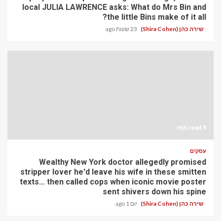
local JULIA LAWRENCE asks: What do Mrs Bin and
the little Bins make of it all?
שירה כהן (Shira Cohen)
23 שעות ago
9 min read
עסקים
Wealthy New York doctor allegedly promised
stripper lover he'd leave his wife in these smitten
texts… then called cops when iconic movie poster
sent shivers down his spine
שירה כהן (Shira Cohen)
יום 1 ago