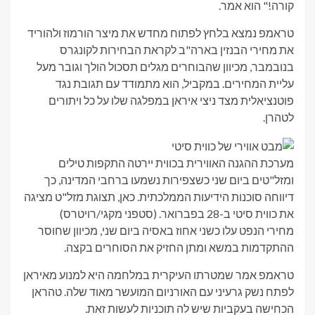
קורה!" הוא אמר.
טראמפ נמצא בלחץ לפתוח מחדש את מיצר הורמוז ולהוריד
את מחירי הבנזין בארה"ב לקראת הבחירות לקונגרס
בנובמבר, מכיוון שהבוחרים מגלים תסכול הולך וגובר מעל
עליית המחירים. במקביל, הוא מתמודד עם תגובת נגד
פוטנציאלית מצד ניצי איראן במפלגה שלו על כל ויתורים
לטהרן.
מערכת ההגנה האווירית בכווית יירטה התקפות טילים
ומזל"טים ביום שני כשצפירות נשמעו ברחבי המדינה, כך
דיווחה סוכנות הידיעות הממלכתית. כאן, תצוגת מזל"ט מציגה
את כווית סיטי ב-28 בפברואר.
(סטפני מקגי/רויטרס)
מחירי הנפט עלו כשני אחוז באסיה ביום שני, מכיוון שחוסר
ההתקדמות במשא ומתן החזיק את הסוחרים בקצה.
טראמפ אמר שמטרתו העיקרית במלחמה היא למנוע מאיראן
לפתח נשק גרעיני עם האורניום המועשר מאוד שלה. טהראן
הכחישה בעקביות שיש לה תוכניות לעשות זאת.