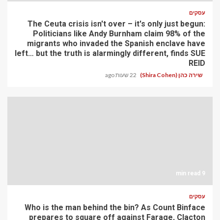
עסקים
The Ceuta crisis isn't over – it's only just begun:
Politicians like Andy Burnham claim 98% of the
migrants who invaded the Spanish enclave have
left… but the truth is alarmingly different, finds SUE
REID
שירה כהן (Shira Cohen)
22 שעות ago
9 min read
עסקים
Who is the man behind the bin? As Count Binface
prepares to square off against Farage, Clacton