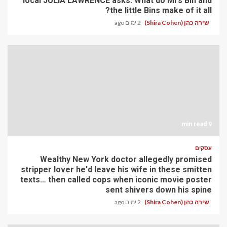
local JULIA LAWRENCE asks: What do Mrs Bin and
the little Bins make of it all?
שירה כהן (Shira Cohen)
2 ימים ago
9 min read
עסקים
Wealthy New York doctor allegedly promised
stripper lover he'd leave his wife in these smitten
texts… then called cops when iconic movie poster
sent shivers down his spine
שירה כהן (Shira Cohen)
2 ימים ago