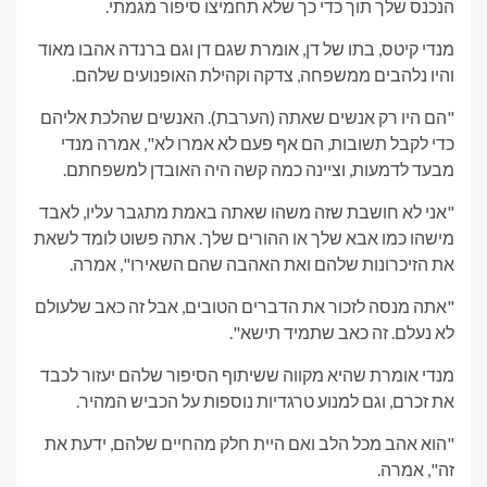
הנכנס שלך תוך כדי כך שלא תחמיצו סיפור מגמתי.
מנדי קיטס, בתו של דן, אומרת שגם דן וגם ברנדה אהבו מאוד
והיו נלהבים ממשפחה, צדקה וקהילת האופנועים שלהם.
"הם היו רק אנשים שאתה (הערבת). האנשים שהלכת אליהם
כדי לקבל תשובות, הם אף פעם לא אמרו לא", אמרה מנדי
מבעד לדמעות, וציינה כמה קשה היה האובדן למשפחתם.
"אני לא חושבת שזה משהו שאתה באמת מתגבר עליו, לאבד
מישהו כמו אבא שלך או ההורים שלך. אתה פשוט לומד לשאת
את הזיכרונות שלהם ואת האהבה שהם השאירו", אמרה.
"אתה מנסה לזכור את הדברים הטובים, אבל זה כאב שלעולם
לא נעלם. זה כאב שתמיד תישא".
מנדי אומרת שהיא מקווה ששיתוף הסיפור שלהם יעזור לכבד
את זכרם, וגם למנוע טרגדיות נוספות על הכביש המהיר.
"הוא אהב מכל הלב ואם היית חלק מהחיים שלהם, ידעת את
זה", אמרה.