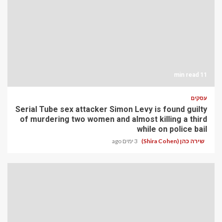
11 min read
עסקים
Serial Tube sex attacker Simon Levy is found guilty
of murdering two women and almost killing a third
while on police bail
שירה כהן (Shira Cohen)
3 ימים ago