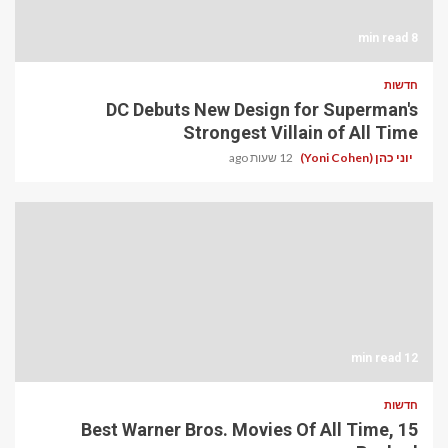
8 min read
חדשות
DC Debuts New Design for Superman's
Strongest Villain of All Time
יוני כהן (Yoni Cohen)
12 שעות ago
12 min read
חדשות
15 Best Warner Bros. Movies Of All Time,