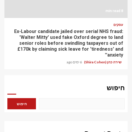
8 min read
עסקים
Ex-Labour candidate jailed over serial NHS fraud:
'Walter Mitty' used fake Oxford degree to land
senior roles before swindling taxpayers out of
£170k by claiming sick leave for 'tiredness' and
'anxiety'
שירה כהן (Shira Cohen)
6 ימים ago
חיפוש
חיפוש