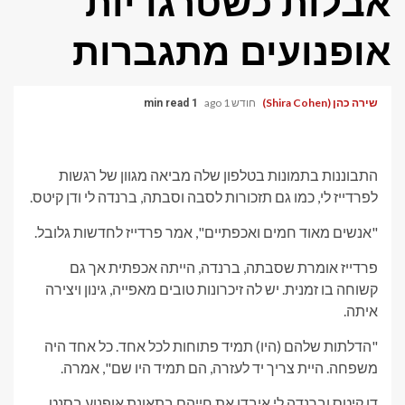
אבלות כשטרגדיות
אופנועים מתגברות
שירה כהן (Shira Cohen)
חודש 1 ago
1 min read
התבוננות בתמונות בטלפון שלה מביאה מגוון של רגשות
לפרדייז לי, כמו גם תזכורות לסבה וסבתה, ברנדה לי ודן קיטס.
"אנשים מאוד חמים ואכפתיים", אמר פרדייז לחדשות גלובל.
פרדייז אומרת שסבתה, ברנדה, הייתה אכפתית אך גם
קשוחה בו זמנית. יש לה זיכרונות טובים מאפייה, גינון ויצירה
איתה.
"הדלתות שלהם (היו) תמיד פתוחות לכל אחד. כל אחד היה
משפחה. היית צריך יד לעזרה, הם תמיד היו שם", אמרה.
דן קיטס וברנדה לי איבדו את חייהם בתאונת אופנוע בסנט