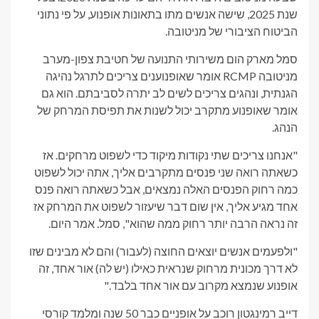
שנת 2025, שישה אנשים מתו בתאונות אופנוע, על פי נתוני
הביטוח הציבורי של מניטובה.
סמל מארק הום משירותי התנועה של חטיבת צפון-מערב
מניטובה RCMP אומר שאופנוענים צריכים לתרגל נהיגה
הגנתית, ונהגים צריכים לשים לב יתרה לסביבתם. הוא גם
אומר שאופנוע מתקרב יכול לשנות את תפיסת המרחק של
הנהג.
"אנחנו צריכים שתי נקודות מיקוד כדי לשפוט מרחקים. אז
כשאתה רואה שני פנסים מתקרבים אליך, אתה יכול לשפוט
כמה רחוק הפנסים האלה נמצאים, אבל כשאתה רואה פנס
אחד מגיע אליך, אין שום דבר שיעזור לשפוט את המרחק אז
זה נראה הרבה יותר רחוק ממה שהוא", סמל. אמר היום.
"ולפעמים אנשים יוצאים החוצה (לעבור) והם לא מבינים שזו
לא דרך מכונית מרחוק שנראית כאילו (יש לה) אור אחד, זה
אופנוע שנמצא מקרוב עם אור אחד בלבד."
דייב רמינגטון רוכב על אופניים כבר 50 שנה ומלמד קורסי