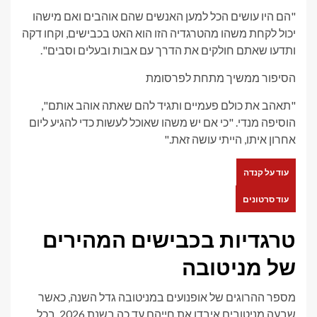
"הם היו עושים הכל למען האנשים שהם אוהבים ואם מישהו
יכול לקחת משהו מהטרגדיה הזו הוא האט בכבישים, וקחו דקה
ותדעו שאתם חולקים את הדרך עם אבות ובעלים וסבים".
הסיפור ממשיך מתחת לפרסומת
"תאהב את כולם פעמיים ותגיד להם שאתה אוהב אותם",
הוסיפה מנדי. "כי אם יש משהו שאוכל לעשות כדי להגיע ליום
אחרון איתו, הייתי עושה זאת."
עוד על קנדה
עוד סרטונים
טרגדיות בכבישים המהירים
של מניטובה
מספר ההרוגים של אופנועים במניטובה גדל השנה, כאשר
שבעה מניטובים איבדו את חייהם עד כה בשנת 2026. בכל