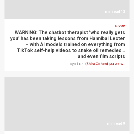
13 min read
עסקים
WARNING: The chatbot therapist 'who really gets
you' has been taking lessons from Hannibal Lecter
– with AI models trained on everything from
TikTok self-help videos to snake oil remedies…
and even film scripts
שירה כהן (Shira Cohen)
יום 1 ago
9 min read