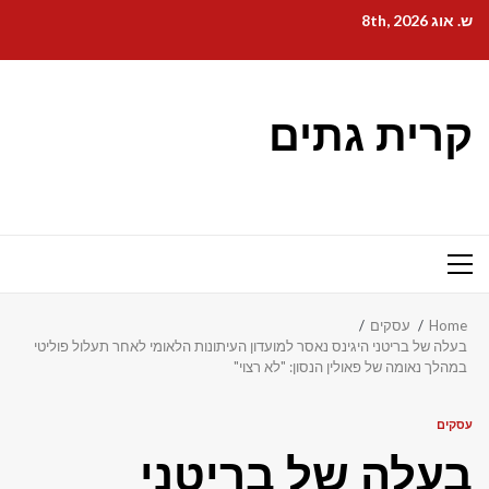
Ski
ש. אוג 8th, 2026
t
conten
קרית גתים
Primary
Menu
Home
עסקים
בעלה של בריטני היגינס נאסר למועדון העיתונות הלאומי לאחר תעלול פוליטי
במהלך נאומה של פאולין הנסון: "לא רצוי"
עסקים
בעלה של בריטני