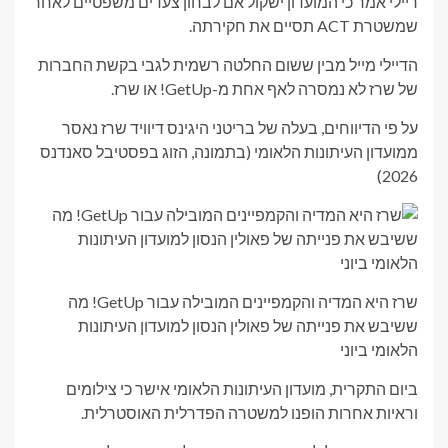
ריילי אמר כי המועדון ישקול אם לבחון צעדים משפטיים לאחר
שמשטרת ACT תסיים את חקירתה.
הדיילי מייל מבין ששום החלטה רשמית לגבי בקשת החברות
של שרז לא נמסרה לאף אחת מ-GetUp! או שרז.
על פי הדיווחים, בעלה של בריטני היגינס דיוויד שרז נאסר
ממועדון העיתונות הלאומי (בתמונה, הזוג בפסטיבל סאנדנס
2026)
שרז היא המדיה והקמפיינים המובילה עבור GetUp! מה
ששיבש את פנייתה של פאולין הנסון למועדון העיתונות
הלאומי ביוני
ביום התקרית, מועדון העיתונות הלאומי אישר כי צילומים
וראיות אחרות הופנו למשטרה הפדרלית האוסטרלית.