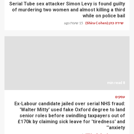
Serial Tube sex attacker Simon Levy is found guilty
of murdering two women and almost killing a third
while on police bail
שירה כהן (Shira Cohen)
15 שעות ago
8 min read
עסקים
Ex-Labour candidate jailed over serial NHS fraud:
'Walter Mitty' used fake Oxford degree to land
senior roles before swindling taxpayers out of
£170k by claiming sick leave for 'tiredness' and
'anxiety'