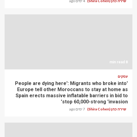
שירה כהן (Shira Cohen)
4 ימים ago
8 min read
עסקים
'People are dying here': Migrants who broke into
Europe tell other Moroccans to stay at home as
Spain erects massive inflatable barriers in bid to
stop 60,000-strong 'invasion'
שירה כהן (Shira Cohen)
7 ימים ago