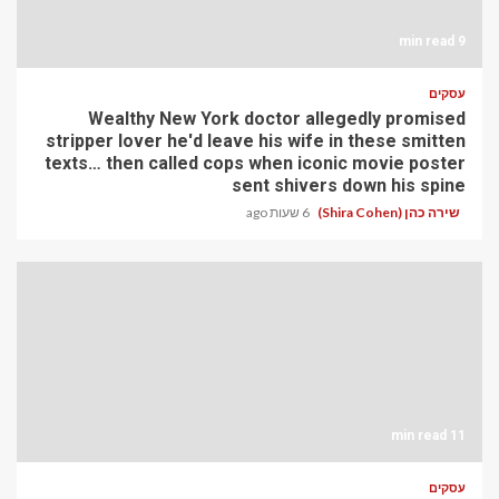
9 min read
עסקים
Wealthy New York doctor allegedly promised
stripper lover he'd leave his wife in these smitten
texts… then called cops when iconic movie poster
sent shivers down his spine
שירה כהן (Shira Cohen)
6 שעות ago
11 min read
עסקים