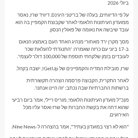
ביולי 2026
על פי הדיווחים, בעלה של בריטני היגינס, דיוויד שרז, נאסר
ממועדון העיתונות הלאומי לאחר שקבוצת הקמפיין בה הוא
עובד שיבשה את נאומה של פאולין הנסון.
מסך מקרן ירד מאחורי מנהיג האחד העם באמצע הנאום
ב-17 ביוני עם כרזה שאמרה: 'התנגדתי להעלאת שכר
לעובדים בזמן שלקחתי תוספת של 100,000 דולר לעצמי'.
שרז, מובילת המדיה והקמפיינים של GetUp!, ישבה בקהל.
לאחר התקרית, הקבוצה פרסמה הצהרה תקשורתית
ברשתות החברתיות שבה נכתב: 'זה היינו אנחנו'.
מנכ"ל מועדון העיתונות הלאומי, מוריס ריילי, אמר ביום רביעי
שהוא דחה את בקשת החברות של שרז ואסר עליו מכל
האירועים.
"הוא לא רצוי במועדון בעתיד", אמר בהצהרה ל-Nine News.