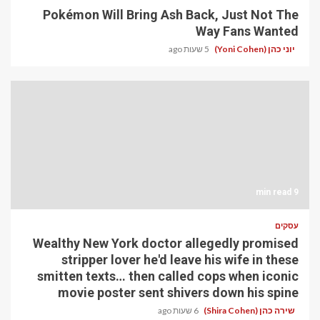
Pokémon Will Bring Ash Back, Just Not The
Way Fans Wanted
יוני כהן (Yoni Cohen)
5 שעות ago
9 min read
עסקים
Wealthy New York doctor allegedly promised
stripper lover he'd leave his wife in these
smitten texts… then called cops when iconic
movie poster sent shivers down his spine
שירה כהן (Shira Cohen)
6 שעות ago