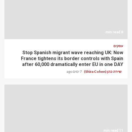
8 min read
עסקים
Stop Spanish migrant wave reaching UK: Now
France tightens its border controls with Spain
after 60,000 dramatically enter EU in one DAY
שירה כהן (Shira Cohen)
7 ימים ago
11 min read