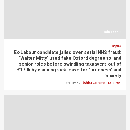
8 min read
עסקים
Ex-Labour candidate jailed over serial NHS fraud:
'Walter Mitty' used fake Oxford degree to land
senior roles before swindling taxpayers out of
£170k by claiming sick leave for 'tiredness' and
'anxiety'
שירה כהן (Shira Cohen)
2 ימים ago