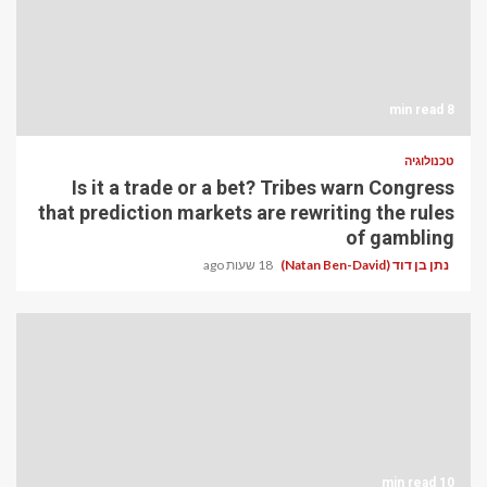
8 min read
טכנולוגיה
Is it a trade or a bet? Tribes warn Congress
that prediction markets are rewriting the rules
of gambling
נתן בן דוד (Natan Ben-David)
18 שעות ago
10 min read