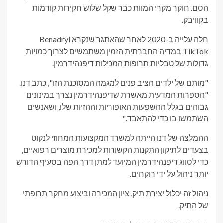
הסם. חוקר מקרי המוות כבר שקל שלוש חקירות קודמות
בקוויבק.
חלה עלייה ב-2020 לאחר שהאתגר שנקרא Benadryl
TikTok במדיה החברתית הזמין משתמשים לצרוך כמויות
גדולות של טבליות תרופות המכילות דיפנהידרמין.
"מותם של ילדים הציב פנים למגמה המסוכנת הזו", כתב דנו.
"הספרות המדעית מאשרת שדיפנהידרמין נצרך במינונים
גבוהים בגלל ההשפעות האופוריות וההזיות שלו, ושאנשים
השתמשו בו כדי להתאבד."
ההמלצה של דנו הייתה למשרד המקצועות המחוזי לנקוט
בצעדים לתיקון התקנות הקשורות למכירת מוצרים רפואיים,
כדי לסווג דיפנהידרמין המיועד למתן דרך הפה בסעיף הדורש
יותר ניהול על ידי רוקחים.
ניהול זה יכלול יצירת תיק, ציון המכירה וביצוע מחקר תרופתי
של התיק.