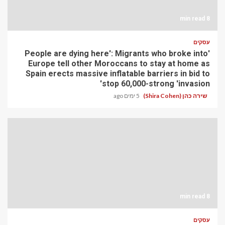
8 min read
עסקים
'People are dying here': Migrants who broke into
Europe tell other Moroccans to stay at home as
Spain erects massive inflatable barriers in bid to
stop 60,000-strong 'invasion'
שירה כהן (Shira Cohen)
5 ימים ago
8 min read
עסקים