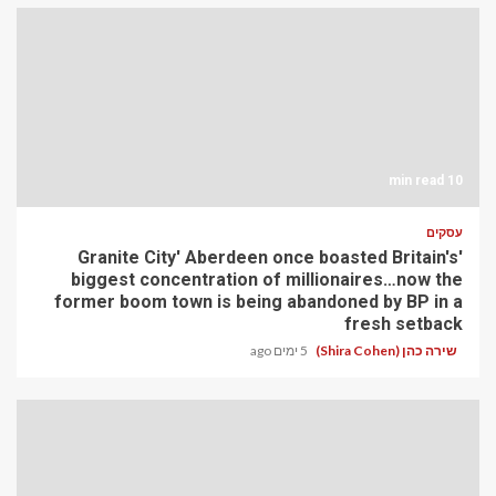
10 min read
עסקים
'Granite City' Aberdeen once boasted Britain's
biggest concentration of millionaires…now the
former boom town is being abandoned by BP in a
fresh setback
שירה כהן (Shira Cohen)
5 ימים ago