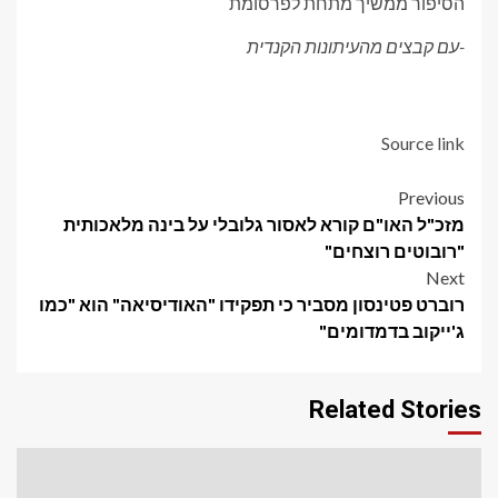
הסיפור ממשיך מתחת לפרסומת
-עם קבצים מהעיתונות הקנדית
Source link
Post
Previous
מזכ"ל האו"ם קורא לאסור גלובלי על בינה מלאכותית
navigation
"רובוטים רוצחים"
Next
רוברט פטינסון מסביר כי תפקידו "האודיסיאה" הוא "כמו
ג'ייקוב בדמדומים"
Related Stories