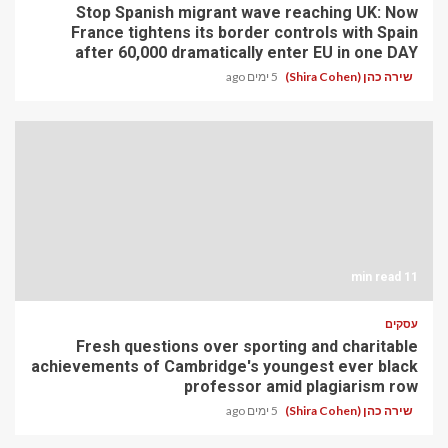
Stop Spanish migrant wave reaching UK: Now
France tightens its border controls with Spain
after 60,000 dramatically enter EU in one DAY
שירה כהן (Shira Cohen)
5 ימים ago
11 min read
עסקים
Fresh questions over sporting and charitable
achievements of Cambridge's youngest ever black
professor amid plagiarism row
שירה כהן (Shira Cohen)
5 ימים ago