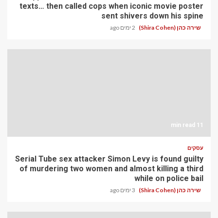
texts… then called cops when iconic movie poster
sent shivers down his spine
שירה כהן (Shira Cohen)
2 ימים ago
11 min read
עסקים
Serial Tube sex attacker Simon Levy is found guilty
of murdering two women and almost killing a third
while on police bail
שירה כהן (Shira Cohen)
3 ימים ago