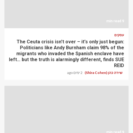
9 min read
עסקים
The Ceuta crisis isn't over – it's only just begun:
Politicians like Andy Burnham claim 98% of the
migrants who invaded the Spanish enclave have
left… but the truth is alarmingly different, finds SUE
REID
שירה כהן (Shira Cohen)
2 ימים ago
9 min read