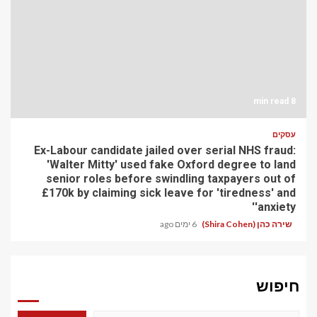
8 min read
עסקים
Ex-Labour candidate jailed over serial NHS fraud:
'Walter Mitty' used fake Oxford degree to land
senior roles before swindling taxpayers out of
£170k by claiming sick leave for 'tiredness' and
'anxiety'
שירה כהן (Shira Cohen)
6 ימים ago
חיפוש