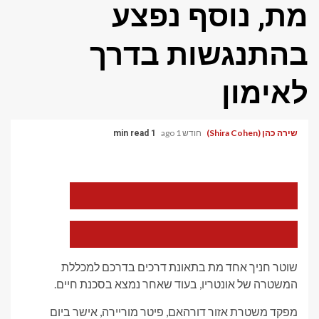
מת, נוסף נפצע
בהתנגשות בדרך
לאימון
שירה כהן (Shira Cohen)
חודש 1 ago
1 min read
הקטן
את
גודל
הגופן
הגדל
של
את
המאמר
גודל
שוטר חניך אחד מת בתאונת דרכים בדרכם למכללת
הגופן
של
המשטרה של אונטריו, בעוד שאחר נמצא בסכנת חיים.
המאמר
מפקד משטרת אזור דורהאם, פיטר מוריירה, אישר ביום