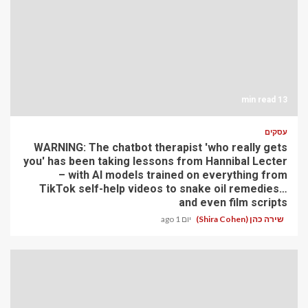
13 min read
עסקים
WARNING: The chatbot therapist 'who really gets
you' has been taking lessons from Hannibal Lecter
– with AI models trained on everything from
TikTok self-help videos to snake oil remedies…
and even film scripts
שירה כהן (Shira Cohen)
יום 1 ago