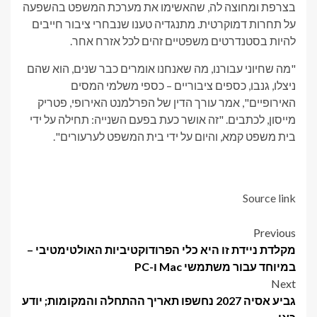
בצרפת ומחוצה לה, שהאשימו את מערכת המשפט בהשפעה
על תחרות דמוקרטית. מתנגדיה טענו שנבחרי ציבור חייבים
להיות בסטנדרטים משפטיים זהים לכל אזרח אחר.
"מה שחיוני עבורנו, מה שאנחנו אומרים כבר שנים, הוא שהם
ניצלו, גנבו, כספים ציבוריים – כספי משלמי המסים
האירופיים", אמר עורך הדין של הפרלמנט האירופי, פטריק
מייסון, לכתבים. "זה אושר כעת בפעם השנייה: תחילה על ידי
בית משפט קמא, והיום על ידי בית המשפט לערעורים".
Source link
Post
Previous
מקלדת ניידת זו היא כלי הפרודוקטיביות האולטימטיבי –
navigation
במיוחד עבור משתמשי Mac ו-PC
Next
גביע אסיה 2027 נחשפו תאריך ההתחלה והמקומות; יודע