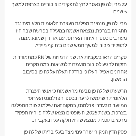
על מרין לה פן נאסר לרוץ לתפקידים ציבוריים בצרפת למשך
5 שנים
מרין לה פן, מנהיגת מפלגת העצרת הלאומית הלאומית נגד
ההגירה בצרפת, נמצאה אשמה במעילה בפרשה שבה היו
מעורבים כספי האיחוד האירופי, עם גזר דין שמונע ממנה
לתפקיד ציבורי למשך חמש שנים ב'תוקף מיידי'.
סקרים הראו בעקביות את שני הדמויות של RN כמתמודדות
חזקות להגיע לסיבוב מועמדות לנשיאות. כמה סקרים
אחרונים אפילו העלו כי ברדלה תעלה על לה פן בסיבוב
הראשון.
הרשעתו של לה פן נובעת מהאשמות כי אנשי העצרת
הלאומית השתמשו לרעה בכספי הפרלמנט האירופי
המיועדים לעוזרי פרלמנט, במקום זאת שילמו לצוות המפלגה
בצרפת. בשנת 2025, השופטים מצאו שללה פן היה תפקיד
מרכזי בתוכנית, ממצא שהיא חלקה עליו בעקביות.
פסק הדין המקורי עורר גינוי מצד בעלי בריתו של לה פן