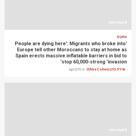
8 min read
עסקים
'People are dying here': Migrants who broke into
Europe tell other Moroccans to stay at home as
Spain erects massive inflatable barriers in bid to
stop 60,000-strong 'invasion'
שירה כהן (Shira Cohen)
6 ימים ago
8 min read