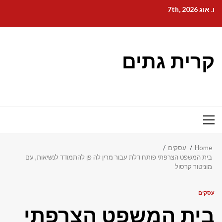
Ski
ו. אוג 7th, 2026
t
conten
קרית גתים
Primary
Menu
Home
עסקים
בית המשפט הצרפתי פותח דלת עבור מרין לה פן להתמודד לנשיאות, עם
מוניטור קרסול
עסקים
בית המשפט הצרפתי