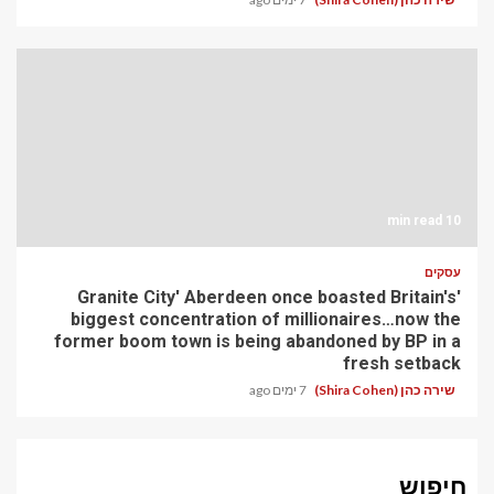
10 min read
עסקים
'Granite City' Aberdeen once boasted Britain's
biggest concentration of millionaires…now the
former boom town is being abandoned by BP in a
fresh setback
שירה כהן (Shira Cohen)
7 ימים ago
חיפוש