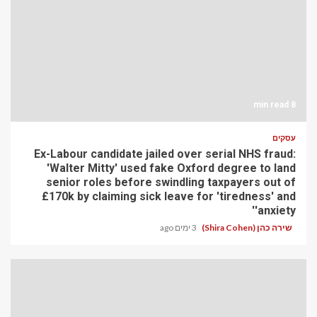
8 min read
עסקים
Ex-Labour candidate jailed over serial NHS fraud:
'Walter Mitty' used fake Oxford degree to land
senior roles before swindling taxpayers out of
£170k by claiming sick leave for 'tiredness' and
'anxiety'
שירה כהן (Shira Cohen)
3 ימים ago