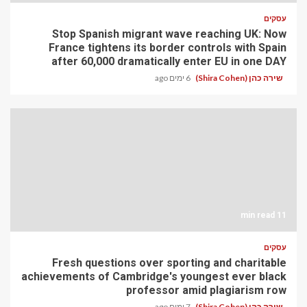
עסקים
Stop Spanish migrant wave reaching UK: Now
France tightens its border controls with Spain
after 60,000 dramatically enter EU in one DAY
שירה כהן (Shira Cohen)
6 ימים ago
11 min read
עסקים
Fresh questions over sporting and charitable
achievements of Cambridge's youngest ever black
professor amid plagiarism row
שירה כהן (Shira Cohen)
7 ימים ago