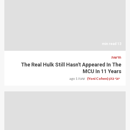
13 min read
חדשות
The Real Hulk Still Hasn't Appeared In The
MCU In 11 Years
יוני כהן (Yoni Cohen)
שעה 1 ago