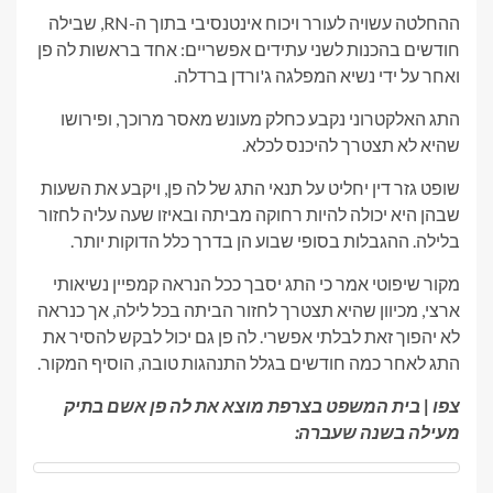
ההחלטה עשויה לעורר ויכוח אינטנסיבי בתוך ה-RN, שבילה
חודשים בהכנות לשני עתידים אפשריים: אחד בראשות לה פן
ואחר על ידי נשיא המפלגה ג'ורדן ברדלה.
התג האלקטרוני נקבע כחלק מעונש מאסר מרוכך, ופירושו
שהיא לא תצטרך להיכנס לכלא.
שופט גזר דין יחליט על תנאי התג של לה פן, ויקבע את השעות
שבהן היא יכולה להיות רחוקה מביתה ובאיזו שעה עליה לחזור
בלילה. ההגבלות בסופי שבוע הן בדרך כלל הדוקות יותר.
מקור שיפוטי אמר כי התג יסבך ככל הנראה קמפיין נשיאותי
ארצי, מכיוון שהיא תצטרך לחזור הביתה בכל לילה, אך כנראה
לא יהפוך זאת לבלתי אפשרי. לה פן גם יכול לבקש להסיר את
התג לאחר כמה חודשים בגלל התנהגות טובה, הוסיף המקור.
צפו | בית המשפט בצרפת מוצא את לה פן אשם בתיק
מעילה בשנה שעברה: