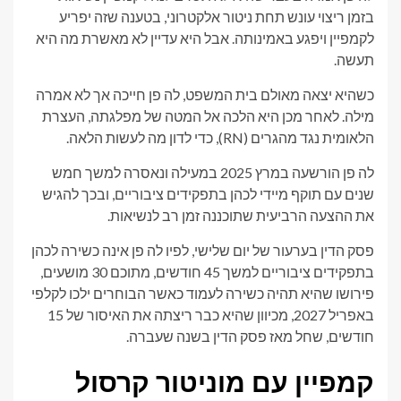
בזמן ריצוי עונש תחת ניטור אלקטרוני, בטענה שזה יפריע
לקמפיין ויפגע באמינותה. אבל היא עדיין לא מאשרת מה היא
תעשה.
כשהיא יצאה מאולם בית המשפט, לה פן חייכה אך לא אמרה
מילה. לאחר מכן היא הלכה אל המטה של ​​מפלגתה, העצרת
הלאומית נגד מהגרים (RN), כדי לדון מה לעשות הלאה.
לה פן הורשעה במרץ 2025 במעילה ונאסרה למשך חמש
שנים עם תוקף מיידי לכהן בתפקידים ציבוריים, ובכך להגיש
את ההצעה הרביעית שתוכננה זמן רב לנשיאות.
פסק הדין בערעור של יום שלישי, לפיו לה פן אינה כשירה לכהן
בתפקידים ציבוריים למשך 45 חודשים, מתוכם 30 מושעים,
פירושו שהיא תהיה כשירה לעמוד כאשר הבוחרים ילכו לקלפי
באפריל 2027, מכיוון שהיא כבר ריצתה את האיסור של 15
חודשים, שחל מאז פסק הדין בשנה שעברה.
קמפיין עם מוניטור קרסול