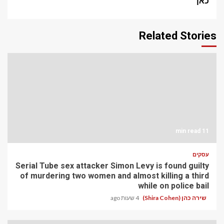
כאן
Related Stories
11 min read
עסקים
Serial Tube sex attacker Simon Levy is found guilty
of murdering two women and almost killing a third
while on police bail
שירה כהן (Shira Cohen)
4 שעות ago