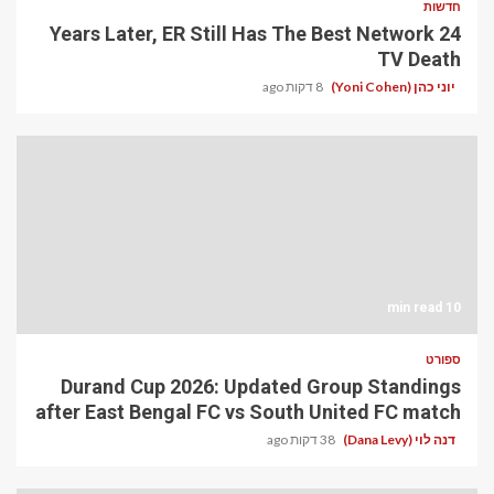
חדשות
24 Years Later, ER Still Has The Best Network
TV Death
יוני כהן (Yoni Cohen)
8 דקות ago
10 min read
ספורט
Durand Cup 2026: Updated Group Standings
after East Bengal FC vs South United FC match
דנה לוי (Dana Levy)
38 דקות ago