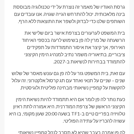
גרסת האודיו של מאמר זה נוצרת על ידי טכנולוגיה מבוססת
בינה מלאכותית. יכול להתרחש הגייה שגויה. אנו עובדים עם
השותפים שלנו כדי לבדוק ולשפר את התוצאות ללא הרף.
בית המשפט לערעורים בצרפת אישר ביום שלישי את
הרשעתה של מרין לה פן בשימוש לרעה בכספי האיחוד
האירופי, אך קיצר את איסור התמודדות על תפקידים
ציבוריים, בתיאוריה משמר נתיב למנהיג הימין הקיצוני
להתמודד בבחירות לנשיאות ב-2027.
עם זאת, בית המשפט גזר על לה פן גם עונש מאסר של שלוש
שנים – שניים על תנאי ואחד עם תג קרסול אלקטרוני. זה עלול
להקשות על קמפיין נשיאותי מבחינה פוליטית ולוגיסטית.
כעת נותר לה פן לומר אם היא תתמודד להיות נשיאת הימין
הקיצוני הראשון של צרפת המודרנית. היא אמורה לתת ראיון
טלוויזיה בפריים טיים ב-TF1 בשעה 20:00 שעון מקומי, בו היא
עשויה להכריז על עתידה הפוליטי.
לה פן אמרה בעבר שהיא לא תסרב לנהל קמפיין נשיאותי