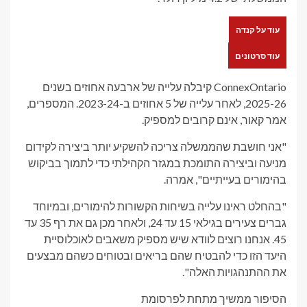
עוד על קנדה
עוד סרטונים
ConnexOntario קיבלה עלייה של ארבעה אחוזים בשנים
2025-26, לאחר עלייה של 5 אחוזים ב-2023-24. המספרים,
אמר קאור, אינם קרובים למספיק.
"אני חושבת שהממשלה צריכה להשקיע יותר ביצירה לקידום
מניעה וביצירה התומכת במגזר הקהילתי כדי לתמוך בביקוש
בהימורים בעייתיים", אמרה.
"בהחלט ראינו עלייה בשיחות הקשורות להימורים, ובמיוחד
גברים צעירים בגילאי 15 עד 24, ולאחר מכן גם את רף 35 עד
45. אנחנו רוצים לוודא שיש מספיק משאבים לאוכלוסיית
היעד הזו כדי להבטיח שהם בריאים ובטוחים כשהם מבצעים
את ההתנהגויות האלה".
הסיפור ממשיך מתחת לפרסומת