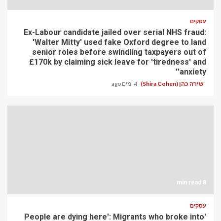
עסקים
Ex-Labour candidate jailed over serial NHS fraud:
'Walter Mitty' used fake Oxford degree to land
senior roles before swindling taxpayers out of
£170k by claiming sick leave for 'tiredness' and
'anxiety'
שירה כהן (Shira Cohen)
4 ימים ago
8 min read
עסקים
'People are dying here': Migrants who broke into