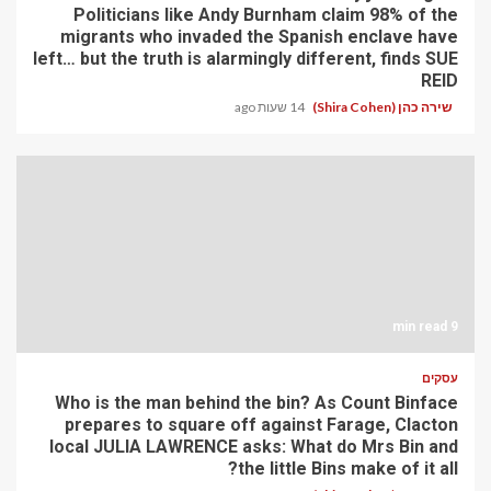
Politicians like Andy Burnham claim 98% of the
migrants who invaded the Spanish enclave have
left… but the truth is alarmingly different, finds SUE
REID
שירה כהן (Shira Cohen)
14 שעות ago
9 min read
עסקים
Who is the man behind the bin? As Count Binface
prepares to square off against Farage, Clacton
local JULIA LAWRENCE asks: What do Mrs Bin and
the little Bins make of it all?