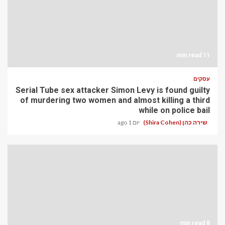
11 min read
עסקים
Serial Tube sex attacker Simon Levy is found guilty
of murdering two women and almost killing a third
while on police bail
שירה כהן (Shira Cohen)
יום 1 ago
8 min read