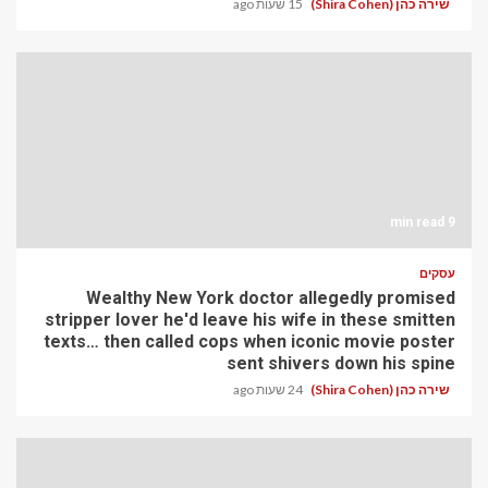
שירה כהן (Shira Cohen)
15 שעות ago
9 min read
עסקים
Wealthy New York doctor allegedly promised
stripper lover he'd leave his wife in these smitten
texts… then called cops when iconic movie poster
sent shivers down his spine
שירה כהן (Shira Cohen)
24 שעות ago