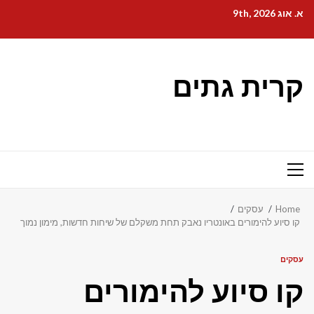
Ski
א. אוג 9th, 2026
t
conten
קרית גתים
Primary
Menu
Home
עסקים
קו סיוע להימורים באונטריו נאבק תחת משקלם של שיחות חדשות, מימון נמוך
עסקים
קו סיוע להימורים