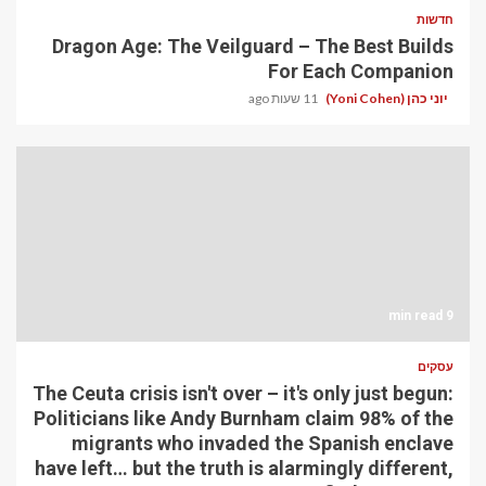
חדשות
Dragon Age: The Veilguard – The Best Builds
For Each Companion
יוני כהן (Yoni Cohen)
11 שעות ago
9 min read
עסקים
The Ceuta crisis isn't over – it's only just begun:
Politicians like Andy Burnham claim 98% of the
migrants who invaded the Spanish enclave
have left… but the truth is alarmingly different,