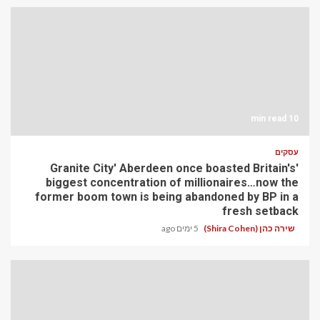
10 min read
עסקים
'Granite City' Aberdeen once boasted Britain's
biggest concentration of millionaires…now the
former boom town is being abandoned by BP in a
fresh setback
שירה כהן (Shira Cohen)
5 ימים ago