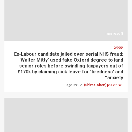
8 min read
עסקים
Ex-Labour candidate jailed over serial NHS fraud:
'Walter Mitty' used fake Oxford degree to land
senior roles before swindling taxpayers out of
£170k by claiming sick leave for 'tiredness' and
'anxiety'
שירה כהן (Shira Cohen)
2 ימים ago