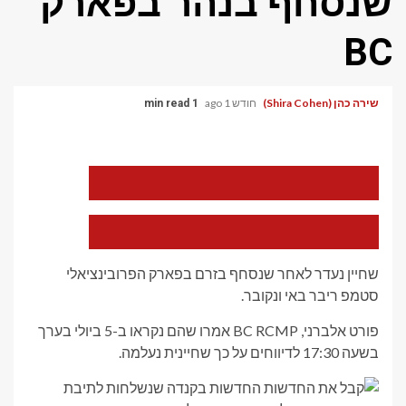
שנסחף בנהר בפארק
BC
שירה כהן (Shira Cohen)
חודש 1 ago
1 min read
הקטן
את
גודל
הגופן
הגדל
של
את
המאמר
גודל
שחיין נעדר לאחר שנסחף בזרם בפארק הפרובינציאלי
הגופן
סטמפ ריבר באי ונקובר.
של
המאמר
פורט אלברני, BC RCMP אמרו שהם נקראו ב-5 ביולי בערך
בשעה 17:30 לדיווחים על כך שחיינית נעלמה.