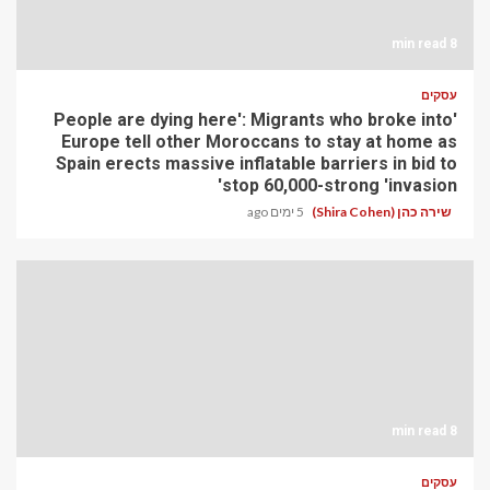
8 min read
עסקים
'People are dying here': Migrants who broke into
Europe tell other Moroccans to stay at home as
Spain erects massive inflatable barriers in bid to
stop 60,000-strong 'invasion'
שירה כהן (Shira Cohen)
5 ימים ago
8 min read
עסקים