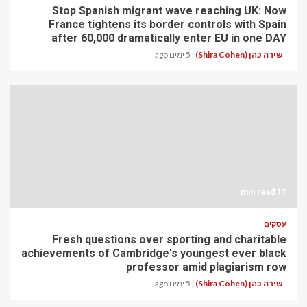
Stop Spanish migrant wave reaching UK: Now
France tightens its border controls with Spain
after 60,000 dramatically enter EU in one DAY
שירה כהן (Shira Cohen)
5 ימים ago
11 min read
עסקים
Fresh questions over sporting and charitable
achievements of Cambridge's youngest ever black
professor amid plagiarism row
שירה כהן (Shira Cohen)
5 ימים ago