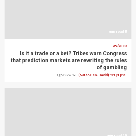
8 min read
טכנולוגיה
Is it a trade or a bet? Tribes warn Congress
that prediction markets are rewriting the rules
of gambling
נתן בן דוד (Natan Ben-David)
16 שעות ago
10 min read