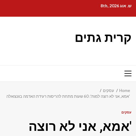
Ski
ש. אוג 8th, 2026
t
conten
קרית גתים
Primary
Menu
Home
עסקים
'אמא, אני לא רוצה למות': 60 שעות מתחת להריסות רעידת האדמה בוונצואלה
עסקים
'אמא, אני לא רוצה