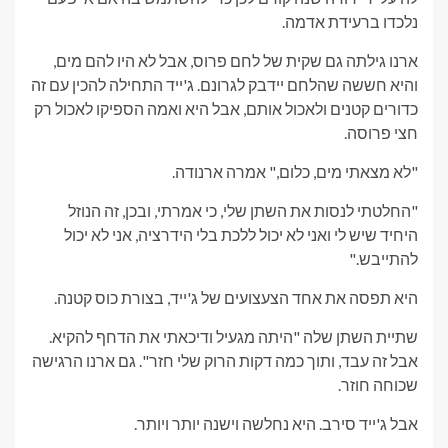
נלכדו ברעידת אדמה.
ארנו גילתה גם שקית של לחם פרוס, אבל לא היו להם מים,
והיא חששה שהלחם יידבק לגרונם. ג'ייד התחילה להכין עם זה
כדורים קטנים ולאכול אותם, אבל היא ואמה הספיקו לאכול רק
חצי פרוסה.
"לא מצאתי מים, כלום," אמרה ארנודה.
"החלטתי לנסות את השתן שלי, כי אמרתי, ובכן, זה הנוזל
היחיד שיש לי ואני לא יכול ללכת בלי הידרציה, אני לא יכול
להתייבש."
היא תפסה את אחד הצעצועים של ג'ייד, בצורת כוס קטנה.
שתיית השתן שלה "היתה מגעיל ודיכאתי את הדחף להקיא.
אבל זה עבד, ותוך כמה דקות הרוק שלי חזר". גם ארנו הרגישה
שכוחה חוזר.
אבל ג'ייד סירב. היא נחלשה וישנה יותר ויותר.