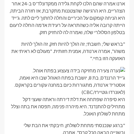
ארנו אמרה שהם הלכו לקחת גלידה ממקדונלד'ס ב-24 אחר
הצהריים. היא הרגישה שהצטננות מתקרבת, אז חזרה הביתה,
היא הניחה קומקום על הכיריים והחלה לחתוך ליים לתה. ג'ייד
הייתה קרובה אליה כשהתראה על רעידת אדמה החלה לרעום
בטלפון הסלולרי שלה, ואמרה לה להחזיק חזק.
"בראש שלי, חשבתי, זה הולך להיות חזק, זה הולך להיות
משהו", אמרה ארנודה, אמנית חזותית. "מעולם לא ראיתי את
האזעקה הזו בחיי."
ג'ייד הרננדס, בת 8, יושבת בפתח האוהל שבו היא ואמה,
אסטריד ארנודה, מתגוררות כיום במחנה עקורים בקראקס.
(לאונרדו גוטיירז/CBC)
היא סיפרה שפתחה את דלת דירתה וראתה שעצי דקל
מתחילים להתנדנד. היא מיהרה פנימה, תפסה את בתה וצלל
מתחת לשולחן האוכל.
"ברגע שנכנסתי מתחת לשולחן, חיבקתי את הבת שלי
ובשנייה הבאה הכל קרס", אמרה.