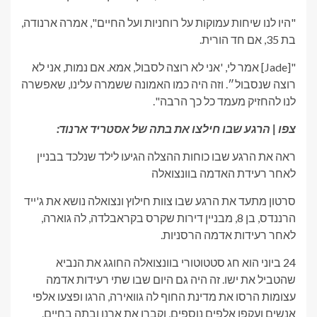
"היו לנו שיחות עמוקות על רוחניות ועל החיים", אמרה ארנודה,
בת 35, אם חד הורית.
"[Jade] אמר לי, 'אני לא רוצה לסבול, אמא. אם נמות, אני לא
רוצה שנסבול״. וזה היה כמו האמונה ששמרה עלינו, שאפשרה
לנו להחזיק מעמד כל כך הרבה".
צפו | הרגע שבו חילצו את בתה של אסטריד ארנוד:
ראה את הרגע שבו כוחות ההצלה הגיעו לילד שנלכד בבניין
לאחר רעידת האדמה בוונצואלה
סרטון מתעד את הרגע שבו צוות חילוץ ונצואלה נושא את ג'ייד
הרננדס, בן 8, מבניין דירות שקרס בקראבלדה, לה גוארה,
לאחר רעידות אדמה הרסניות.
24 ביוני הוא חג סטטוטורי בוונצואלה החוגג את הנביא
שהטביל את ישו. זה היה גם היום שבו שתי רעידות אדמה
עצומות הרסו את מדינת החוף לה גוואירה, הרגו ופצעו אלפי
אנשים ועקפו אלפים נוספים, וקברו את ארנו ובתה בחיים.