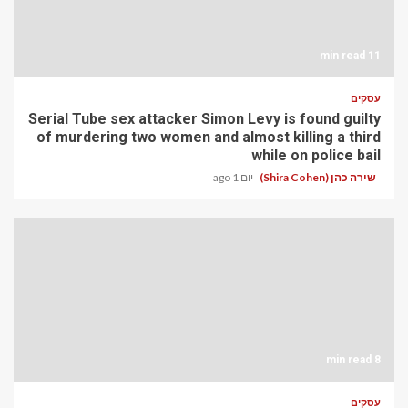
11 min read
עסקים
Serial Tube sex attacker Simon Levy is found guilty
of murdering two women and almost killing a third
while on police bail
שירה כהן (Shira Cohen)
יום 1 ago
8 min read
עסקים