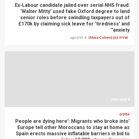
Ex-Labour candidate jailed over serial NHS fraud:
'Walter Mitty' used fake Oxford degree to land
senior roles before swindling taxpayers out of
£170k by claiming sick leave for 'tiredness' and
'anxiety'
שירה כהן (Shira Cohen)
4 ימים ago
8 min read
עסקים
'People are dying here': Migrants who broke into
Europe tell other Moroccans to stay at home as
Spain erects massive inflatable barriers in bid to