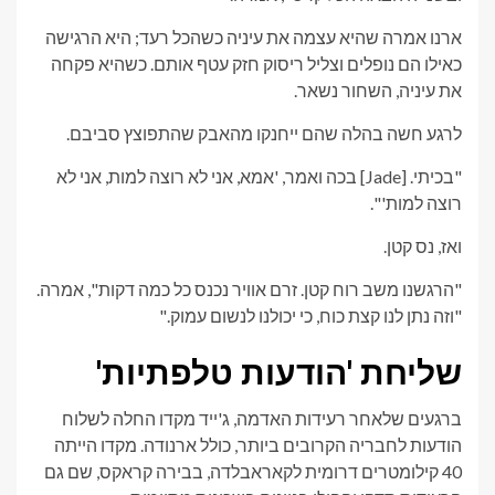
ארנו אמרה שהיא עצמה את עיניה כשהכל רעד; היא הרגישה
כאילו הם נופלים וצליל ריסוק חזק עטף אותם. כשהיא פקחה
את עיניה, השחור נשאר.
לרגע חשה בהלה שהם ייחנקו מהאבק שהתפוצץ סביבם.
"בכיתי. [Jade] בכה ואמר, 'אמא, אני לא רוצה למות, אני לא
רוצה למות'".
ואז, נס קטן.
"הרגשנו משב רוח קטן. זרם אוויר נכנס כל כמה דקות", אמרה.
"וזה נתן לנו קצת כוח, כי יכולנו לנשום עמוק."
שליחת 'הודעות טלפתיות'
ברגעים שלאחר רעידות האדמה, ג'ייד מקדו החלה לשלוח
הודעות לחבריה הקרובים ביותר, כולל ארנודה. מקדו הייתה
40 קילומטרים דרומית לקאראבלדה, בבירה קראקס, שם גם