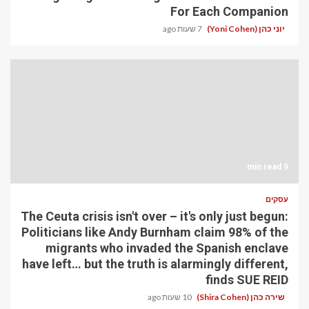
For Each Companion
יוני כהן (Yoni Cohen)
7 שעות ago
9 min read
עסקים
The Ceuta crisis isn't over – it's only just begun:
Politicians like Andy Burnham claim 98% of the
migrants who invaded the Spanish enclave
have left… but the truth is alarmingly different,
finds SUE REID
שירה כהן (Shira Cohen)
10 שעות ago