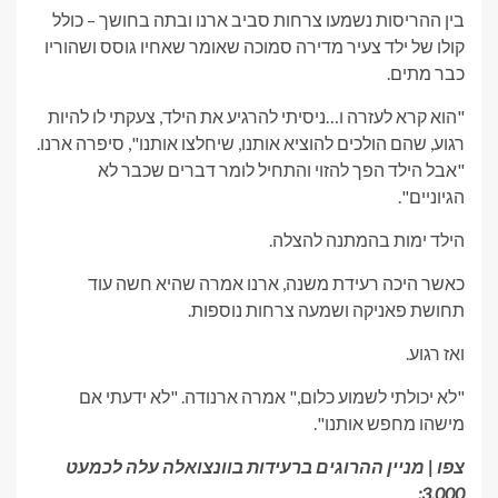
בין ההריסות נשמעו צרחות סביב ארנו ובתה בחושך – כולל
קולו של ילד צעיר מדירה סמוכה שאומר שאחיו גוסס ושהוריו
כבר מתים.
"הוא קרא לעזרה ו…ניסיתי להרגיע את הילד, צעקתי לו להיות
רגוע, שהם הולכים להוציא אותנו, שיחלצו אותנו", סיפרה ארנו.
"אבל הילד הפך להזוי והתחיל לומר דברים שכבר לא
הגיוניים".
הילד ימות בהמתנה להצלה.
כאשר היכה רעידת משנה, ארנו אמרה שהיא חשה עוד
תחושת פאניקה ושמעה צרחות נוספות.
ואז רגוע.
"לא יכולתי לשמוע כלום," אמרה ארנודה. "לא ידעתי אם
מישהו מחפש אותנו".
צפו | מניין ההרוגים ברעידות בוונצואלה עלה לכמעט
3,000: