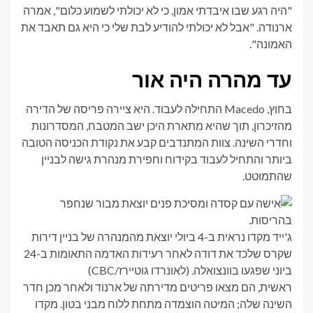
"היה רגע שבו איבדתי אמון, כי לא יכולתי לשמוע כלום", אמרה
ארנודה. "אבל לא יכולתי להודיע ​​לבת ​​שלי כי היא גם תאבד את
האמונה".
עד מהרה היה אור
בחוץ, Macedo התחילה לעבוד. היא ציירה פריסה של הדירה
מהזיכרון, תוך שהיא מתארת ​​היכן ישב המטבח, המסדרונות
וחדרי השינה. צוות המתנדבים קבע את נקודת הכניסה הטובה
ביותר והתחיל לעבוד בקידוח וחפירת מנהרת גישה לבניין
שהתמוטט.
ג'ייד מקדו נראית ב-4 ביולי יוצאת מהמנהרה של בניין דירות
שקרס שלכד את דודה לאחר רעידות האדמה התאומות ב-24
ביוני שפגעו בוונצואלה.
(לאונרדו גוטיירז/CBC)
ראשית, הם מצאו פריטים מדירתה של ארנוד ולאחר מכן חדר
השינה שלה; המיטה הוצמדה מתחת ללוח מבני בטון. מקדו