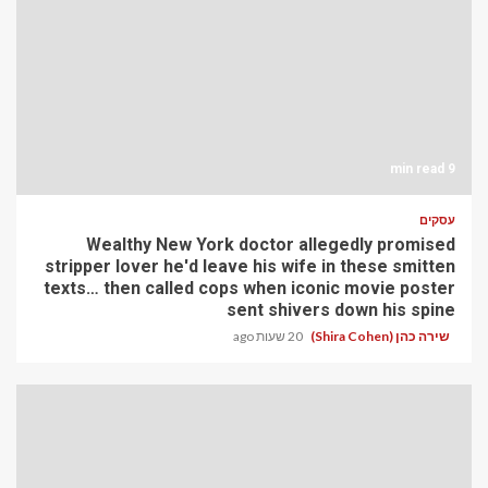
9 min read
עסקים
Wealthy New York doctor allegedly promised
stripper lover he'd leave his wife in these smitten
texts… then called cops when iconic movie poster
sent shivers down his spine
שירה כהן (Shira Cohen)
20 שעות ago