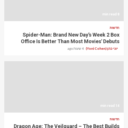
8 min read
חדשות
Spider-Man: Brand New Day’s Week 2 Box
Office Is Better Than Most Movies' Debuts
יוני כהן (Yoni Cohen)
4 שעות ago
14 min read
חדשות
Dragon Age: The Veilguard – The Best Builds