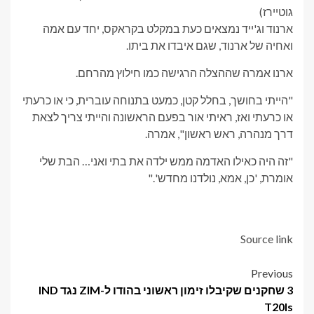
גוטיירז)
ארנוד וג'ייד נמצאים כעת במקלט בקראקס, יחד עם אמה
ואחיה של ארנוד, שגם איבדו את ביתו.
ארנו אמרה שההצלה הרגישה כמו חילוץ מהרחם.
"הייתי בחושך, בחלל קטן, כמעט בתנוחה עוברית, כי או כרעתי
או כרעתי ואז, ראיתי אור בפעם הראשונה והייתי צריך לצאת
דרך מנהרה, ראש ראשון", אמרה.
"זה היה כאילו האדמה ממש ילדה את בתי ואני… הבת שלי
אומרת, 'כן, אמא, נולדנו מחדש'."
Source link
Post
Previous
3 שחקנים שקיבלו זימון ראשוני בהודו ל-ZIM נגד IND
navigation
T20Is