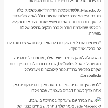
הרעידות סדקו והפילו בניינים בשכונות מסוימות.
Macedo, 35, גולשת ופסלת, החלה לדאוג כשלא קיבלה
תגובה. היא המשיכה לשלוח הודעות, כולל לאמה של ארנוד.
לבסוף, חברה כתבה ואמרה שהיא שוחחה עם ארנו זמן לא
רב לפני שהאדמה רעדה וקברה חלקים גדולים של לה
גוואירה.
"כשראינו את כל מה שקורה בלה גוארה, זה הרגע שבו התחלנו
להיבהל", אמר מקדו.
היא החלה לארגן צוותי חיפוש והצלה, אוספת כלים והכינה
תוכניות ליציאה ל-La Guaira, שם גם דודה נלכד בבניין דירות
שקרס בפלאיה גרנדה, כמה קילומטרים מערבית ל-
Caraballeda.
"לדעת איך הדברים במדינה הזאת, ואיך דברים קורים כאן,
אתה צריך לעשות דברים בעצמך", אמר מקדו.
ל-Jade Macedo נאמר שלא נותר איש בחיים בבניין של