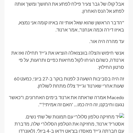
אבל קולו של גבר צעיר פילח לפתע את החושך ומשך אותה
לפתע אל הנס האחרון.
"הדבר הראשון שהוא שאל אותי זה באיזו קומה אני נמצא,
באיזו דירה וכמה אנחנו", אמר ארנוד.
עד מהרה היה אור.
אנשי חיפוש והצלה בוונצואלה הוציאו את ג'ייד תחילה ואז את
ארנודה, כשהם הגיחו לקול מחיאות כפיים ותרועות, על פי
סרטון החילוץ.
זה היה בסביבות השעה 3 לפנות בוקר ב-27 ביוני, כמעט 60
שעות אחרי שארנוד וג'ייד צללו מתחת לשולחן.
Macedo אמרה שראתה את ארנוד בימים האחרונים, ו"כאשר
נגענו וחיבקנו, זה היה כמו… 'האם זה אמיתי?'".
אסטריד ארנוד, מחזיקה את הטלפון הסלולרי שלה, מדברת
עם חברתה ג'ייד מאסדו בצ'אט וידאו ב-4 ביולי.
(לאונרדו