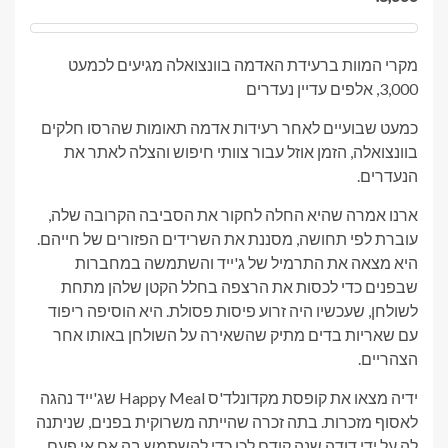
מקרי המוות ברעידת האדמה בוונצואלה מגיעים לכמעט
3,000, אלפים עדיין נעדרים
כמעט שבועיים לאחר רעידות אדמה תאומות שהרסו חלקים
בוונצואלה, הזמן אוזל עבור צוותי חיפוש והצלה לאתר את
הנעדרים.
ארנו אמרה שהיא החלה לחקור את הסביבה הקרובה שלה,
עוברת לפי תחושה, מסננת את השרידים הפזורים של חייהם.
היא מצאה את התרמיל של ג'ייד והשתמשה במחברות
שבפנים כדי לכסות את הרצפה בחלל הקטן שלהן מתחת
לשולחן, שעכשיו היה זרוע פיסות פסולת. היא הוסיפה ריפוד
עם שאריות בדים מתיק שהשאירה על השולחן באותו אחר
הצהריים.
ידיה מצאו את קופסת מקדונלד'ס Happy Meal שג'ייד נהגה
לאסוף מזכרות. בתה זכרה שהייתה משרוקית בפנים, שניתנה
לה על ידי דודה שנה קודם לכן כדי להשתמש בה אם אי פעם