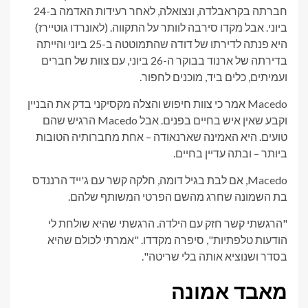
חברתה בקראבלדה, ונצואלה, לאחר רעידות האדמה ב-24
ביוני. אבל מקדו סירבה לוותר על התקווה.
(לאונרדו גוטיירז)
היא פנתה לדירתו של דודה שהתמוטטה ב-25 ביוני והייתה
בדירתה של ארנוד בבוקר ה-26 ביוני, עם צוות של חברים
ועמיתים, כלים ביד, מוכנים לחפור.
Macedo אמר כי צוות חיפוש והצלה מקסיקני בדק את הבניין
וקבע שאין איש בחיים בפנים. אבל Macedo הרגיש שהם
טועים. היא האמינה שארנאודה – אחת מחברותיה הטובות
ביותר – ובתה עדיין בחיים.
Macedo, אם לבת בגיל דומה, חלקה קשר עם ג'ייד הרננדס
בת השמונה שחרג מהשם הפרטי המשותף שלהם.
"הרגשתי קשר חזק עם הילדה. הרגשתי שהיא שולחת לי
הודעות טלפתיות", סיפרה מקדדו. "אמרתי לכולם שהיא
בסדר ושנוציא אותה בלי שריטה".
מאבד אמונה