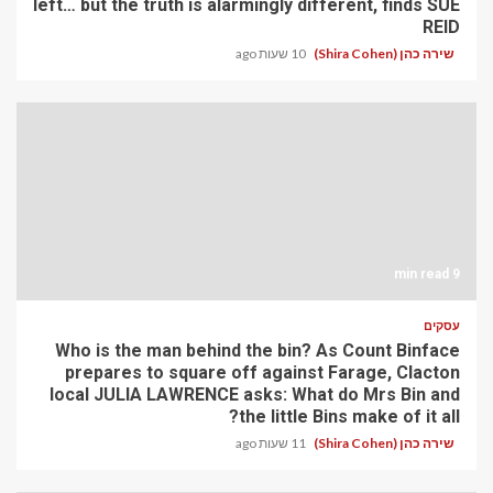
left… but the truth is alarmingly different, finds SUE
REID
שירה כהן (Shira Cohen)
10 שעות ago
9 min read
עסקים
Who is the man behind the bin? As Count Binface
prepares to square off against Farage, Clacton
local JULIA LAWRENCE asks: What do Mrs Bin and
the little Bins make of it all?
שירה כהן (Shira Cohen)
11 שעות ago