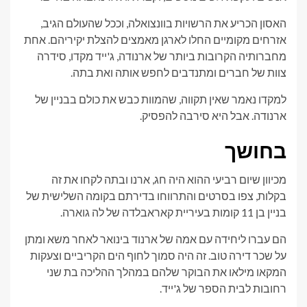
האסון הכריע את הרשויות בוונצואלה, וככל שהעולם הגיב,
אזרחים מקומיים החלו לארגן מאמצים להצלת יקיריהם. אחת
מחברותיה הקרובות ביותר של ארנודה, ג'ייד מקדו, סידרה
צוות של חברים ומתנדבים לחפש אותה ואת בתה.
למקדו נאמר שאין תקווה, שהמוות כבש את כולם בבניין של
ארנודה. אבל היא סירבה להפסיק.
בחושך
מכיוון שיום רביעי ההוא היה חג, ארנו ובתה לקחו את זה
בקלות, צפו בסרטים והתרווחו בדירתם בקומה השלישית של
בניין בן 11 קומות בעיריית קאראבלדה של לה גוארה.
הם עברו ליחידה עם אמה של ארנוד בינואר לאחר משא ומתן
על שכר דירה טוב. זה היה סמוך לחוף הים הקריביים וצעקות
המקאו מילאו את הבוקר שלהם במהלך ההליכה בת שני
רחובות לבית הספר של ג'ייד.