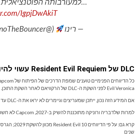
למעורבותה הפוטנציאלית של קלייר רדפילד ב…
er.com/IgpjDwAkiT
— רינו
(@RinoTheBouncer)
DLC של Resident Evil Requiem עשוי להיות במרחק של שנים
Evil Veronica לפני השקת ה-DLC של הרקוויאם לאחר השקת התוכן.
אם המידע הזה נכון, ייתכן שמעריצים וגיימרים לא יראו את ה-DLC עד
למרות שלדבריה ורוניקה מתוכננת להשיק ב-2027, Capcom לא חשפה את ציר הזמן הספציפי לשחרור המשחק.
שנים