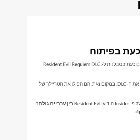
כעת בפיתוח
לאחר הצלחה עצומה וחווית משחק מדהימה עם RE9, מעריצים מחכים כעת בסבלנות ל-Resident Evil Requiem DLC.
ב-Summer Game Fest 2026, כולם חשבו ש-Capcom עשויה לחשוף את ה-DLC. במקום זאת, הם הפילו את הטריילר של
בין ערביים גולם
ה-
ה
.