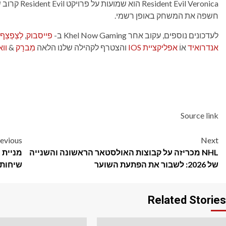
חשפה את המשחק באופן רשמי.
לעדכונים נוספים, עקוב אחר Khel Now Gaming ב-
פייסבוק
,
לְצַפְצֵף
אנדרואיד
אוֹ
אפליקציית IOS
והצטרף לקהילה שלנו הלאה
מִברָק
&
וו
Source link
Post
evious
Next
NHL מכריזה על קבוצות האולסטאר הראשונה והשנייה
navigation
של 2026: לשבור את הפתעת השוער
שיחות 
Related Stories