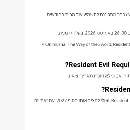
ה-DLC של Resident Evil Requiem אולי רחוק לעת עתה, אבל Capcom כבר מתכוננת להשמיע עוד מכות בחודשים
שם, נראה פרטים נוספים על Onimusha: The Way of the Sword, Resident Evil Veronica, Dragon Dogma 2 DLC ו-
על פי Insider Dusk Golem, ה-DLC עשוי להשיק לאחר Resident Evil Veronica, ואולי להציב אותו בסוף 2027. עם זאת, זה