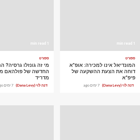
1 min read
1 min read
ספורט
ספורט
המונדיאל אינו למכירה: אופ"א
מי זה גונזלו גרסיה? 
דוחה את הצעת ההשקעה של
החדשה של פולהאם מר
פיפ"א
מדריד
דנה לוי (Dana Levy)
7 ימים ago
דנה לוי (Dana Levy)
7 ימים ago