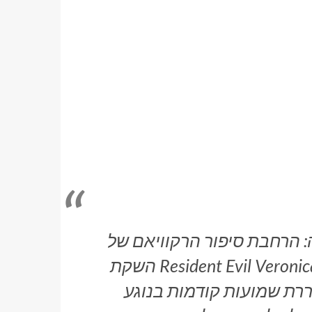
ת סיפור הרקוויאם של Resident Evil מתפרסמת לאחר
קת Resident Evil Veronica
רת שמועות קודמות בנוגע