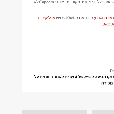
Resident Evil Veronica הוא שמועות על פרויקט Resident Evil קרוב שהוזכר על ידי מספר מקורבים, אם כי Capcom לא
ו
אינסטגרם
; הורד את ה-Khel עכשיו
אפליקציית
אטסאפ
.
Pr
מניית רוקו הגיעה לשיא של 4 שנים לאחר דיווחים על
מכירה