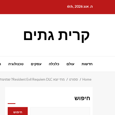
Ski
ה. אוג 6th, 2026
t
conten
קרית גתים
חדשות
עולם
כלכלה
עסקים
טכנולוגיה
ת
Home
ספורט
מתי יוצא Resident Evil Requiem DLC? שמועות ופרטים אחרונים
חיפוש
חיפוש