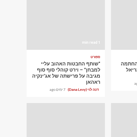
1 min read
ספורט
ההחתמה
"שותף החבטות האהוב עליי
יאל
למבחן" – וירט קוהלי סוף סוף
מגיבה על פרישתה של אג'ינקיה
ראהאן
דנה לוי (Dana Levy)
7 ימים ago