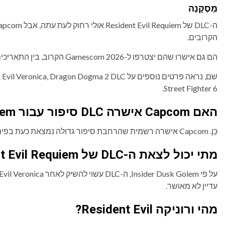
מַסְקָנָה
הקרובים.
הם גם אישרו שהם יצטרפו ל-Gamescom 2026 הקרוב, בין התאריכים 26-30 באוגוסט, 2026, בקלן, גרמניה.
Street Fighter 6.
האם Capcom אישרה DLC סיפור עבור Resident Evil Requiem?
כֵּן. Capcom אישרה רשמית שהרחבת סיפור גדולה נמצאת כעת בפיתוח, אם כי לא הוכרז תאריך יציאה.
מתי יכול לצאת ה-DLC של Resident Evil Requiem?
עדיין לא מאושר.
מהי ורוניקה Resident Evil?