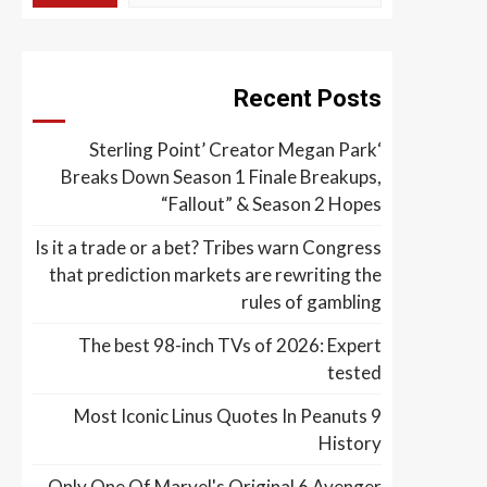
Recent Posts
‘Sterling Point’ Creator Megan Park
Breaks Down Season 1 Finale Breakups,
“Fallout” & Season 2 Hopes
Is it a trade or a bet? Tribes warn Congress
that prediction markets are rewriting the
rules of gambling
The best 98-inch TVs of 2026: Expert
tested
9 Most Iconic Linus Quotes In Peanuts
History
Only One Of Marvel's Original 6 Avenger