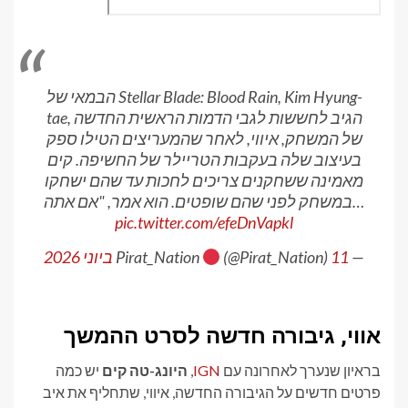
הבמאי של Stellar Blade: Blood Rain, Kim Hyung-
tae, הגיב לחששות לגבי הדמות הראשית החדשה
של המשחק, איווי, לאחר שהמעריצים הטילו ספק
בעיצוב שלה בעקבות הטריילר של החשיפה. קים
מאמינה ששחקנים צריכים לחכות עד שהם ישחקו
במשחק לפני שהם שופטים. הוא אמר, "אם אתה…
pic.twitter.com/efeDnVapkl
— Pirat_Nation
11 ביוני 2026
(@Pirat_Nation)
אווי, גיבורה חדשה לסרט ההמשך
בראיון שנערך לאחרונה עם
IGN
,
היונג-טה קים
יש כמה
פרטים חדשים על הגיבורה החדשה, איווי, שתחליף את איב