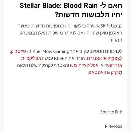
האם ל- Stellar Blade: Blood Rain
יהיו תלבושות חדשות?
כֵּן. Shift Up אישרה כי לאווי יהיו תחפושות חדשות, כאשר
האולפן טוען שהן יהיו אפילו יותר מושכות מאלה במשחק
המקורי.
לעדכונים נוספים, עקוב אחר Khel Now Gaming ב-
פייסבוק
,
לְצַפְצֵף
ו
אינסטגרם
; הורד את ה-Khel עכשיו
אפליקציית
אנדרואיד
אוֹ
אפליקציית IOS
והצטרף לקהילה שלנו הלאה
מִברָק
&
וואטסאפ
.
Source link
Post
Previous