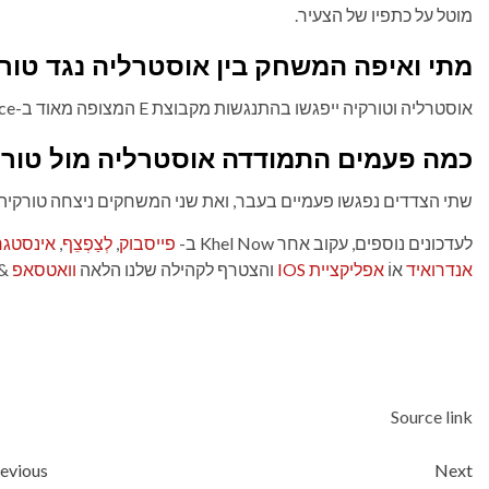
מוטל על כתפיו של הצעיר.
מתי ואיפה המשחק בין אוסטרליה נגד טורקיה 
אוסטרליה וטורקיה ייפגשו בהתנגשות מקבוצת E המצופה מאוד ב-BC Place בוונקובר, קנדה, ב-14 ביוני.
כמה פעמים התמודדה אוסטרליה מול טורקיה לפ
שתי הצדדים נפגשו פעמיים בעבר, ואת שני המשחקים ניצחה טורקיה.
לעדכונים נוספים, עקוב אחר Khel Now ב-
פייסבוק
,
לְצַפְצֵף
,
אינסטג
אנדרואיד
אוֹ
אפליקציית IOS
והצטרף לקהילה שלנו הלאה
וואטסאפ
&
Source link
Post
evious
Next