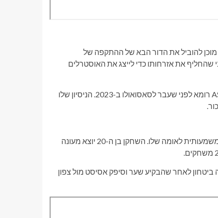
 מוכן להוביל את הדור הבא של ההתקפה של
ל איטליה לפני שהחליף את אזרחותו כדי לייצג את האוסטרלים
כריסטיאן וולפאטו, שהוא שחקן כנף ימני, התחיל את הקריירה שלו ב-AS רומא לפני שעבר לסאסואולו ב-2023. הניסיון שלו
ור.
קאן אוזון הוא כישרון צעיר נוסף בשורות טורקיה שיכול לתרום תרומה משמעותית לאומה שלו. השחקן בן ה-20 יוצא מעונה
ה ביטחון לאחר שהבקיע שער וסיפק אסיסט מול צפון