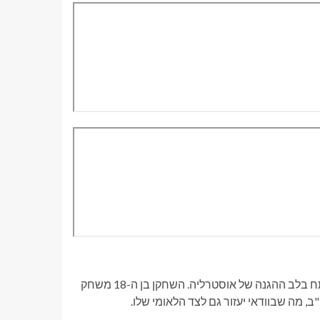
אחד השחקנים הצעירים ביותר במונדיאל 2026, לוקאס הרינגטון, יפתח בלב ההגנה של אוסטרליה. השחקן בן ה-18 משחק