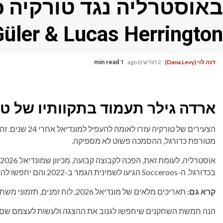
ב
Güler & Lucas Herrington
דנה לוי (Dana Levy)
2 חודשים ago
1 min read
ארדה גילר תעמוד בתקוותיו של טורקי
הצעירים של טורקי
מטורפת כדורגל, ההסמכה פשוט לא מספיקה.
בכדורגל.
ה-Socceroos הגיעו לשמינית הגמר ב-2022 והם יחפשו להצליח הרבה יותר הפעם.
קרא גם:
תאריכים מלאים של מונדיאל 2026, לוח זמנים, תזמוני משחקים ואיפה לצפות
הנה חמשת השחקנים שיחפשו לגנוב את ההצגה ולעשות לעצמם שם במשח