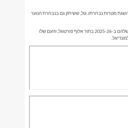
 להשגת מטרות נבחרתו. גול, ששיחק גם בנבחרת הנוער
השחקן בן ה-21 היה חלק מהסגל של פורטו שסיים את קמפיין הליגה שלהם ב-2025-26 בתור אלוף פורטוגל, והעם שלו
ונדיאל.