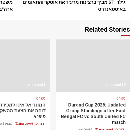
גילוי STI מביך ברצינות מרעיד את אוסקר והתאומים
משטרת 
navigation
באיסטאנדרס
ארה"ב
Related Stories
1 min read
10 min read
ספורט
ספורט
Durand Cup 2026: Updated
המונדיאל אינו למכירה:
Group Standings after East
דוחה את הצעת ההשק
Bengal FC vs South United FC
פיפ"א
match
דנה לוי (Dana Levy)
שבוע 1 ago
דנה לוי (Dana Levy)
2 ימים ago