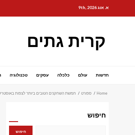
Ski
א. אוג 9th, 2026
t
conten
קרית גתים
חדשות
עולם
כלכלה
עסקים
טכנולוגיה
ת
Home
ספורט
חמשת השחקנים הטובים ביותר לצפות באוסטרליה נגד טורקיה rda Güler & Lucas Herrington
חיפוש
חיפוש