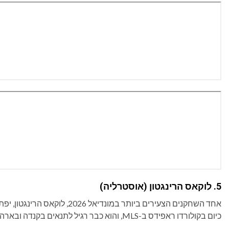
5. לוקאס הרינגטון (אוסטרליה)
כיום בקולורדו ראפידס ב-MLS, והוא כבר רגיל לתנאים בקנדה ובארה"ב, מה שבוודאי יעזור גם לצד הלאומי שלו.