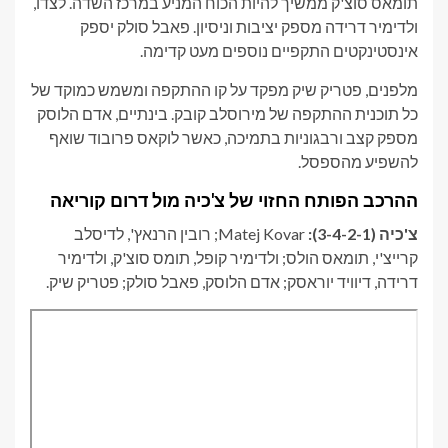
תומאס סוצ'ק ממשיך להיות הכוח המניע במרכז השדה. לצדו,
ולדימיר דרידה מספק יציבות וניסיון. פאבל סולק יספק
אינסטינקטים התקפיים נוספים מעט קדימה.
מלפנים, פטריק שיק מפקד על קו ההתקפה ומשמש כמוקד של
כל תוכנית ההתקפה של מירוסלב קובק. בינתיים, אדם הלוסק
מספק קצב ורבגוניות בתמיכה, כאשר לוקאס פרובוד שואף
להשפיע מהספסל.
ההרכב הפותח החזוי של צ'כיה מול דרום קוריאה
צ'כיה
(3-4-2-1):
Matej Kovar; רובין הרנאץ', לדיסלב
קרייצ'י, תומאס הולס; ולדימיר קופל, תומס סוצ'ק, ולדימיר
דרידה, דיוויד יוראסק; אדם הלוסק, פאבל סולק; פטריק שיק.