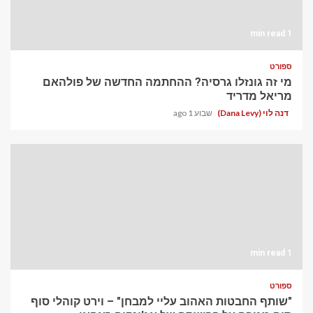
1 min read
ספורט
מי זה גונזלו גרסיה? ההחתמה החדשה של פולהאם
מריאל מדריד
דנה לוי (Dana Levy)
שבוע 1 ago
1 min read
ספורט
"שותף החבטות האהוב עליי למבחן" – וירט קוהלי סוף