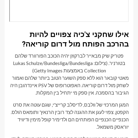
אילו שחקני צ'כיה צפויים להיות
בהרכב הפותח מול דרום קוריאה?
פטריק שיק מבאייר לברקוזן יהיה הכוכב הפורוורד שלהם
בטורניר. (צילום: Lukas Schulze/Bundesliga/Bundesliga
Collection באמצעות Getty Images)
מאטי קובאר הוא ללא ספק השוער הטוב ביותר שלהם ואמור
לשחק מול דרום קוריאה. האפוטרופוס של PSV איינדהובן היה
הגיבור בהסמכה. אין ספק מי יתחיל בין המקלות.
המגן המרכזי של וולבס, לדיסלב קרייצ'י, שגם עוטה את סרט
הקפטן, צפוי לעגן את ההגנה לצד רובין הרנאץ' ותומאס הולס.
הכנפיים הכנפיים הפותחים הם ולדימיר קופל מימין ודיוויד
יוראסק משמאל.