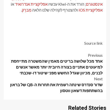
אינסטגרם
; הורד את ה-Khel עכשיו
אפליקציית אנדרואיד
אוֹ
אפליקציית IOS
ולהצטרף לקהילה שלנו הלאה
מִברָק
.
Source link
Post
Previous
אחד מכל שלושה בריטים מאמין שהמשטרה מתייחסת
navigation
למיעוטים אתניים בצורה חיובית יותר מאשר אנשים
לבנים, מכיוון שגדל החשש מפני שיטור דו-שכבתי
Next
שדור סנדרס שינתה רשמית את תחרות ה-QB של בראון
בהשתתפות דשאון ווטסון
Related Stories