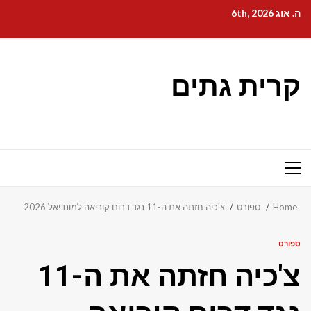
Ski
ה. אוג 6th, 2026
t
conten
קרית גתים
Primary
Menu
Home
ספורט
צ'כיה חזתה את ה-11 נגד דרום קוריאה למונדיאל 2026
ספורט
צ'כיה חזתה את ה-11