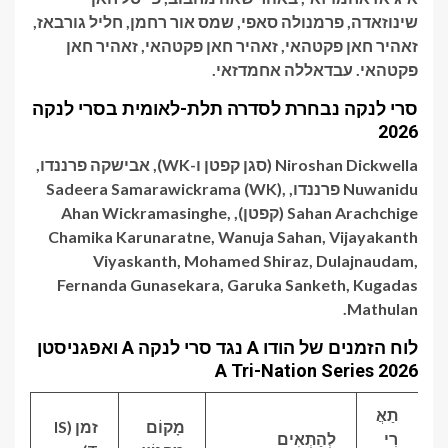
שינוזאדה, פרמנולה סאפי, שמס אור רחמן, חליל גורבאז,
זאהיר חאן פקטהאי, זאהיר חאן פקטהאי, זאהיר חאן
פקטהאי. עבדאללה אחמדזאי.
סרי לנקה נבחרת לסדרה תלת-לאומית בסרי לנקה
2026
Niroshan Dickwella (סגן קפטן ו-WK), אבישקה פרננדו,
Nuwanidu פרננדו, Sadeera Samarawickrama (WK),
Sahan Arachchige (קפטן), Ahan Wickramasinghe,
Chamika Karunaratne, Wanuja Sahan, Vijayakanth
Viyaskanth, Mohamed Shiraz, Dulajnaudam,
Fernanda Gunasekara, Garuka Sanketh, Kugadas
Mathulan.
לוח הזמנים של הודו A נגד סרי לנקה A ואפגניסטן
A Tri-Nation Series 2026
תַאֲ
מָקוֹם
זמן (IS
רִי
לְהַתְאִים