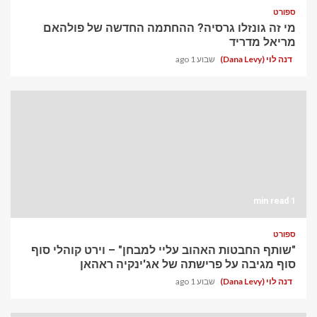
ספורט
מי זה גונזלו גרסיה? ההחתמה החדשה של פולהאם
מריאל מדריד
דנה לוי (Dana Levy)
שבוע 1 ago
1 min read
ספורט
"שותף החבטות האהוב עליי למבחן" – וירט קוהלי סוף
סוף מגיבה על פרישתה של אג'ינקיה ראהאן
דנה לוי (Dana Levy)
שבוע 1 ago