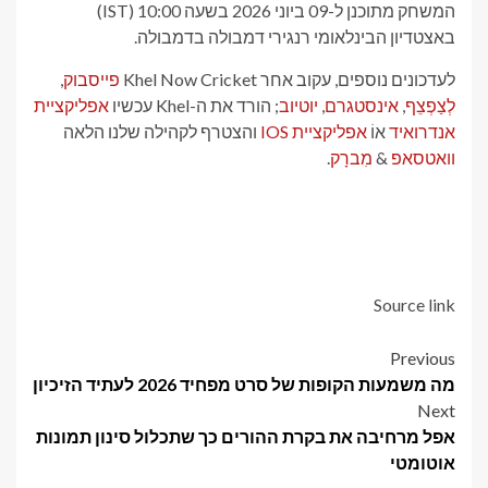
המשחק מתוכנן ל-09 ביוני 2026 בשעה 10:00 (IST)
באצטדיון הבינלאומי רנגירי דמבולה בדמבולה.
לעדכונים נוספים, עקוב אחר Khel Now Cricket
פייסבוק
,
לְצַפְצֵף
,
אינסטגרם
,
יוטיוב
; הורד את ה-Khel עכשיו
אפליקציית
אנדרואיד
אוֹ
אפליקציית IOS
והצטרף לקהילה שלנו הלאה
וואטסאפ
&
מִברָק
.
Source link
Post
Previous
מה משמעות הקופות של סרט מפחיד 2026 לעתיד הזיכיון
navigation
Next
אפל מרחיבה את בקרת ההורים כך שתכלול סינון תמונות
אוטומטי