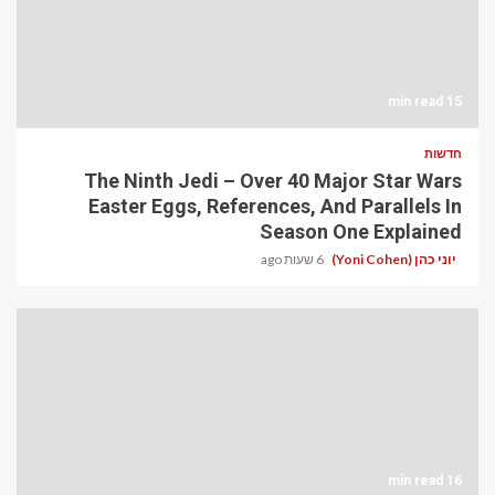
15 min read
חדשות
The Ninth Jedi – Over 40 Major Star Wars
Easter Eggs, References, And Parallels In
Season One Explained
יוני כהן (Yoni Cohen)
6 שעות ago
16 min read