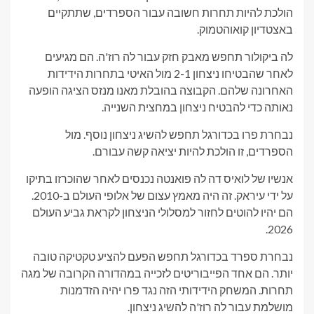
הולכת להיות תחרות חשובה עבור הספרדים, שתתקיים
באצטדיון קואוהטמוק.
לה ביקולור תחפש מאבק חזק עבור לה רוז'ה. הם מגיעים
לאחר שהבטיחו ניצחון 2-1 מול האיטי בתחרות הידידות
האחרונה שלהם. הקבוצה בהובלת מאנו מנזס הציגה הופעה
נאותה כדי להבטיח ניצחון במחצית השנייה.
נבחרת פרו בכדורגל תחפש להשיג ניצחון נוסף. מול
הספרדים, זו הולכת להיות יציאה קשה עבורם.
אנשיו של לואיס דה לה פואנטה נכנסים לאחר שהוכרזו בתיקו
על ידי עיראק. זה היה מאמץ עצום של אלופי העולם ב-2010.
הם יהיו להוטים לחזור למסלולי הניצחון לקראת גביע העולם
2026.
נבחרת ספרד בכדורגל תחפש הפעם להציע טקטיקה טובה
יותר. הם אחד הפייבוריטים לזכייה במהדורה הקרובה של מגה
תחרות. המשחק הידידותי הזה נגד פרו יהיה הזדמנות
מושלמת עבור לה רוז'ה להשיג ניצחון.