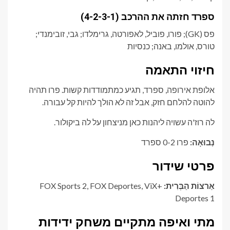
ספרד חזתה את ההרכב (4-2-3-1)
פס (GK); פורו, פוביל, לאפורטה, גרימלדו; גבי, זובימנדי;
טורס, אולמו, באנה; כנסיות
חיזוי התאמה
אלופת אירופה, ספרד, תגיע כמתמודדות קשות. פרו תהיה
להוטה להלחם חזק, אבל זה לא הולך להיות קל עבורה.
לה רוז'ה עשויה ליהנות כאן מניצחון על לה ביקולור.
נְבוּאָה:
פרו 0-2 ספרד
פרטי שידור
אַרצוֹת הַבְּרִית:
FOX Sports 2, FOX Deportes, ViX+
Deportes 1
מתי ואיפה מתקיים משחק ידידות