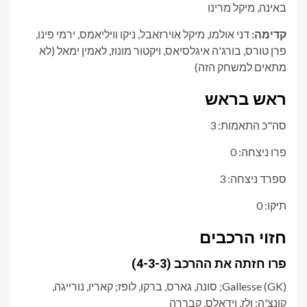
באינה, מיקל מרינו
קדימה:
דני אולמו, מיקל אוירזאבל, ניקו וויליאמס, ירמי פינו,
פרן טורס, בורג'ה איגלסיאס, ויקטור מונוז, לאמין ימאל (לא
מתאים למשחק הזה)
ראש בראש
סה"כ התאמות: 3
פרו ניצחה: 0
ספרד ניצחה: 3
תיקו: 0
חזוי הרכבים
פרו חזתה את ההרכב (4-3-3)
Gallesse (GK); סונה, גארס, ברקו, לופז; קאריו, נורייגה,
קונצ'ה; ולז, וידאלס, קבררה