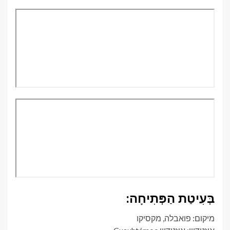
בְּעִיטַת הַפְּתִיחָה:
מיקום: פואבלה, מקסיקו