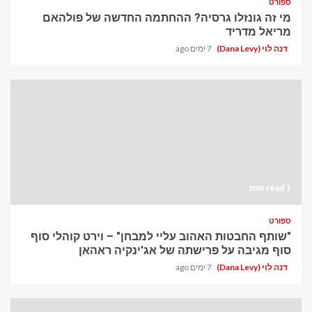
ספורט
מי זה גונזלו גרסיה? ההחתמה החדשה של פולהאם
מריאל מדריד
דנה לוי (Dana Levy)
7 ימים ago
1 min read
ספורט
"שותף החבטות האהוב עליי למבחן" – וירט קוהלי סוף
סוף מגיבה על פרישתה של אג'ינקיה ראהאן
דנה לוי (Dana Levy)
7 ימים ago