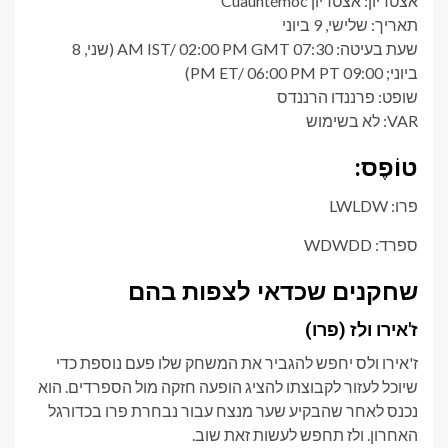
אצטדיון: אצטדיון Cuauhtémoc
תאריך: שלישי, 9 ביוני
שעת בעיטה: 07:30 AM IST/ 02:00 PM GMT (שני, 8
ביוני; 09:00 PM ET/ 06:00 PM PT)
שופט: פרננדו הרננדס
VAR: לא בשימוש
טוֹפֶס:
פרו: LWLDW
ספרד: WDWDD
שחקנים שכדאי לצפות בהם
ז'אירו ולז (פרו)
ז'אירו ולס יחפש להגביר את המשחק שלו פעם נוספת כדי
שיוכל לעזור לקבוצתו להציג הופעה חזקה מול הספרדים. הוא
נכנס לאחר שהבקיע שער מנצח עבור נבחרת פרו בכדורגל
האחרון. ולז תחפש לעשות זאת שוב.