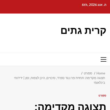
Ski
ה. אוג 6th, 2026
t
conten
קרית גתים
Primary
Menu
Home
ספורט
תצוגה מקדימה: תחזית פרו נגד ספרד, סיכויים, היכן לצפות, זמן | ידידותי
בינלאומי
ספורט
תצוגה מקדימה: