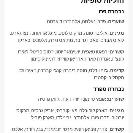
חוליות סופיות
נבחרת פרו
שוערים:
פדרו גאלסה, אלחנדרו דוארטה
מגינים:
אוליבר סונה, מרקוס לופס, מיגל אראוחו, רנצו גארס,
לואיס אברם, פאביו גרובר, מתיאס זגרה, אלפונסו בארקו
קשרים:
רנאטו טאפיה, יושימאר יוטון, ז'סוס פריטל, ז'אירו
קונצ'ה, אנדרה קאריו, אדריאן קווירוז, דומיניק סימון
קדימה:
ג'וני וידלס, חוסה ריברה, קנג'י קבררה, ז'אירו ולז,
מקסלורן קסטרו
נבחרת ספרד
שוערים:
אונאי סיימון, דיוויד רעיה, ג'ואן גרסיה
מגינים:
מארק קוקורלה, פאו קוברסי, אריק גרסיה, מרקוס
יורנטה, פדרו פורו, אלחנדרו גרימלדו, מארק פוביל
קשרים:
פדרי, פביאן רואיז, מרטין זובימנדי, גבי, רודרי, אלכס