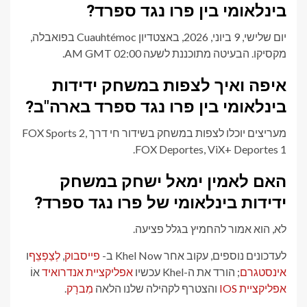
בינלאומי בין פרו נגד ספרד?
יום שלישי, 9 ביוני, 2026, באצטדיון Cuauhtémoc בפואבלה,
מקסיקו. הבעיטה מתוכננת לשעה 02:00 AM GMT.
איפה ואיך לצפות במשחק ידידות
בינלאומי בין פרו נגד ספרד בארה"ב?
מעריצים יוכלו לצפות במשחק בשידור חי דרך FOX Sports 2,
FOX Deportes, ViX+ Deportes 1.
האם לאמין ימאל ישחק במשחק
ידידות בינלאומי של פרו נגד ספרד?
לא, הוא אמור להחמיץ בגלל פציעה.
לעדכונים נוספים, עקוב אחר Khel Now ב-
פייסבוק
,
לְצַפְצֵף
ו
אינסטגרם
; הורד את ה-Khel עכשיו
אפליקציית אנדרואיד
אוֹ
אפליקציית IOS
והצטרף לקהילה שלנו הלאה
מִברָק
.