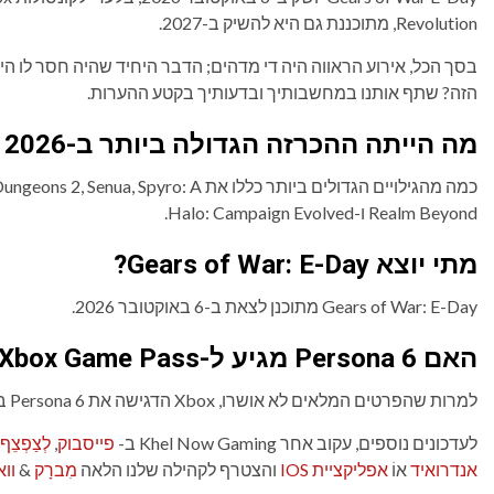
Revolution, מתוכננת גם היא להשיק ב-2027.
בסך הכל, אירוע הראווה היה די מדהים; הדבר היחיד שהיה חסר לו ה
הזה? שתף אותנו במחשבותיך ובדעותיך בקטע ההערות.
מה הייתה ההכרזה הגדולה ביותר ב-Xbox Games Showcase 2026?
כמה מהגילויים הגדולים ביותר כללו את o: A
Realm Beyond ו-Halo: Campaign Evolved.
מתי יוצא Gears of War: E-Day?
Gears of War: E-Day מתוכנן לצאת ב-6 באוקטובר 2026.
האם Persona 6 מגיע ל-Xbox Game Pass?
למרות שהפרטים המלאים לא אושרו, Xbox הדגישה את Persona 6 במהלך התצוגה, ומידע נוסף צפוי קרוב יותר להשקה.
לעדכונים נוספים, עקוב אחר Khel Now Gaming ב-
פייסבוק
,
לְצַפְצֵף
אנדרואיד
אוֹ
אפליקציית IOS
והצטרף לקהילה שלנו הלאה
מִברָק
&
וו