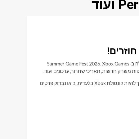
וזרים!
מיקרוסופט סיפקה זה עתה את אחת ממצגות המשחקים הגדולות שלה ב-Summer Game Fest 2026, Xbox Games
לאחר מכן האירוע הסתיים ועבר ל-Gears of War E-DAY ישיר, שהולך להיות קונסולת Xbox בלעדית. בואו נבדוק פרטים