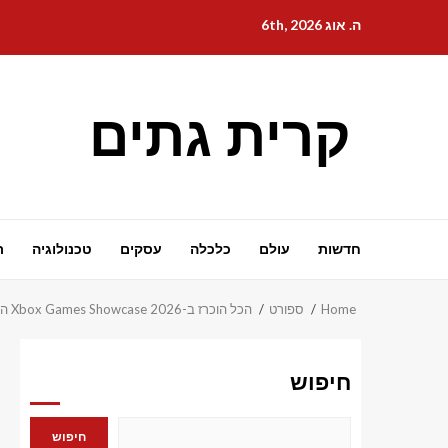
Ski
ה. אוג 6th, 2026
t
conten
קרית גתים
חדשות
עולם
כלכלה
עסקים
טכנולוגיה
ת
Home
ספורט
הכל הוכרז ב-Xbox Games Showcase 2026 הכולל את Persona 6, Senua ועוד
חיפוש
חיפוש