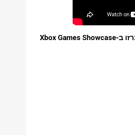
רשימה מלאה של משחקים ועדכונים שהוכרזו ב-Xbox Games Showcase