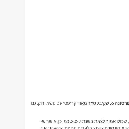
רסונה 6,
שקיבל טיזר מאוד קריפטי עם נושא ירוק. גם
החשיפה הגדולה הבאה הייתה המשחק החדש של Hellblade, Senua, שכולו אמור לצאת בשנת 2027. כמו כן, אושר ש-
Gears of War E-Day יושק ב-6 באוקטובר 2026, בלעדי לקונסולות Xbox. קונסולת Xbox בלעדית נוספת, Clockwork