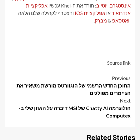
אינסטגרם
,
יוטיוב
; הורד את ה-Khel עכשיו
אפליקציית
אנדרואיד
אוֹ
אפליקציית IOS
והצטרף לקהילה שלנו הלאה
וואטסאפ
&
מִברָק
.
Source link
Post
Previous
התוכן החדש הרשמי של הוגוורטס מורשת משאיר את
navigation
הגיימרים מפולגים
Next
הולוגרמה Chatty AI של MSI דיברה על האוזן שלי ב-
Computex
Related Stories