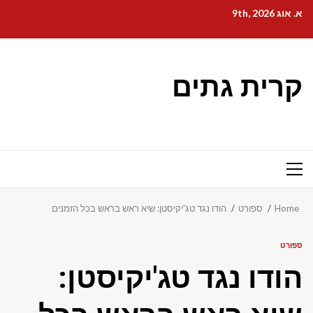
Ski
א. אוג 9th, 2026
t
conten
קרית גתים
Primary
Menu
Home
ספורט
הודו נגד טג'יקיסטן: שיא ראש בראש בכל הזמנים
ספורט
הודו נגד טג'יקיסטן: