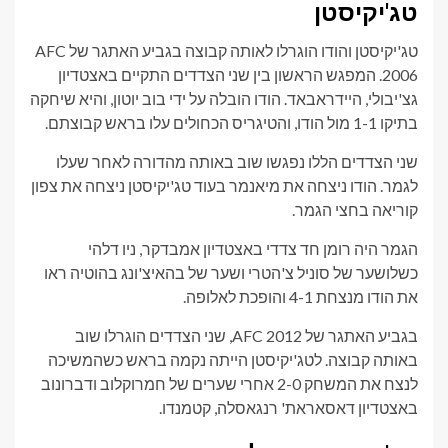
טג'יקיסטן
טג'יקיסטן והודו הוגרלו לאותה קבוצה בגביע האתגר של AFC
2006. המפגש הראשון בין שני הצדדים התקיים באצטדיון
גצ'יבולי, היידראבאד. הודו הובלה על ידי בוב יוטון, והיא שיחקה
בתיקו 1-1 מול הודו, והטיגריס הכחולים עלו בראש קבוצתם.
שני הצדדים הללו נפגשו שוב באותה מהדורה לאחר שעלו
לגמר. הודו ניצחה את מיאנמר בעוד טג'יקיסטן ניצחה את צפון
קוריאה בחצי הגמר.
הגמר היה רומן חד צדדי באצטדיון אמבדקר, ניו דלהי
כשלושער של סוניל צ'הטרי ושער של בהאיצ'ונג בהוטיה ראו
את הודו מנצחת 4-1 והופכת לאלופה.
בגביע האתגר של AFC 2012, שני הצדדים הוגרלו שוב
באותה קבוצה. לטג'יקיסטן הייתה נקמה בראש כשהמשיכה
לנצח את המשחק 2-0 אחרי שערים של חמרוקלוב ודברונוב
באצטדיון דאסאראת' רנגאסלה, קטמנדו.