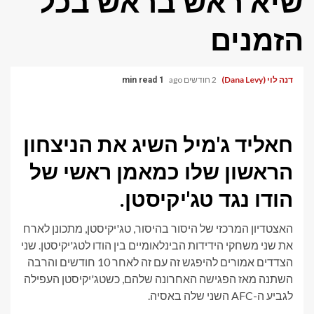
שיא ראש בראש בכל
הזמנים
דנה לוי (Dana Levy)
2 חודשים ago
1 min read
חאליד ג'מיל השיג את הניצחון
הראשון שלו כמאמן ראשי של
הודו נגד טג'יקיסטן.
האצטדיון המרכזי של היסור בהיסור, טג'יקיסטן, מתכונן לארח
את שני משחקי הידידות הבינלאומיים בין הודו לטג'יקיסטן. שני
הצדדים אמורים להיפגש זה עם זה לאחר 10 חודשים והרבה
השתנה מאז הפגישה האחרונה שלהם, כשטג'יקיסטן העפילה
לגביע ה-AFC השני שלה באסיה.