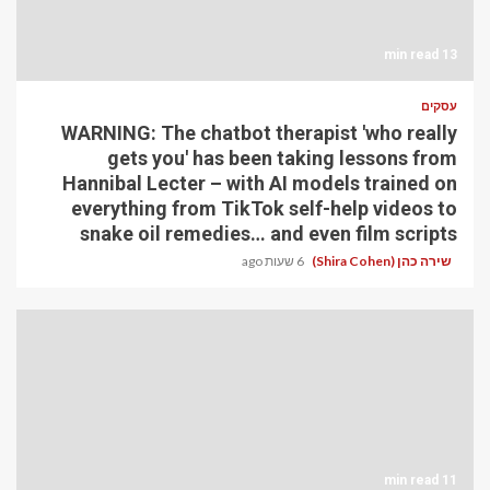
13 min read
עסקים
WARNING: The chatbot therapist 'who really
gets you' has been taking lessons from
Hannibal Lecter – with AI models trained on
everything from TikTok self-help videos to
snake oil remedies… and even film scripts
שירה כהן (Shira Cohen)
6 שעות ago
11 min read