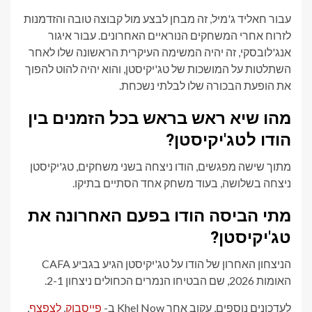
עבור חאליד ג'מיל, זה מבחן לבצע מול קבוצה טובה והזדמנות
לזרוח אחרי המשחקים הנוראיים האחרונים. עבור איגור
אנג'לובסקי, זה יהיה המשימה העיקרית הראשונה שלו לאחר
השתלטות על המושכות של טג'יקיסטן, והוא יהיה להוט להפוך
את הופעת הבכורה שלו לבלתי נשכחת.
מהו שיא ראש בראש בכל הזמנים בין
הודו לטג'יקיסטן?
מתוך שישה מפגשים, הודו ניצחה בשני משחקים, טג'יקיסטן
ניצחה בשלושה, בעוד משחק אחד הסתיים בתיקו.
מתי הביסה הודו בפעם האחרונה את
טג'יקיסטן?
הניצחון האחרון של הודו על טג'יקיסטן הגיע בגביע CAFA
האומות 2026, שם הבטיחו הנמרים הכחולים ניצחון 2-1.
לעדכונים נוספים, עקוב אחר Khel Now ב-
פייסבוק
,
לְצַפְצֵף
,