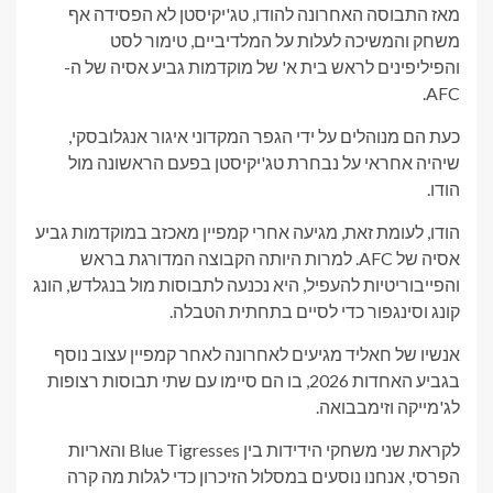
מאז התבוסה האחרונה להודו, טג'יקיסטן לא הפסידה אף
משחק והמשיכה לעלות על המלדיביים, טימור לסט
והפיליפינים לראש בית א' של מוקדמות גביע אסיה של ה-
AFC.
כעת הם מנוהלים על ידי הגפר המקדוני איגור אנגלובסקי,
שיהיה אחראי על נבחרת טג'יקיסטן בפעם הראשונה מול
הודו.
הודו, לעומת זאת, מגיעה אחרי קמפיין מאכזב במוקדמות גביע
אסיה של AFC. למרות היותה הקבוצה המדורגת בראש
והפייבוריטיות להעפיל, היא נכנעה לתבוסות מול בנגלדש, הונג
קונג וסינגפור כדי לסיים בתחתית הטבלה.
אנשיו של חאליד מגיעים לאחרונה לאחר קמפיין עצוב נוסף
בגביע האחדות 2026, בו הם סיימו עם שתי תבוסות רצופות
לג'מייקה וזימבבואה.
לקראת שני משחקי הידידות בין Blue Tigresses והאריות
הפרסי, אנחנו נוסעים במסלול הזיכרון כדי לגלות מה קרה