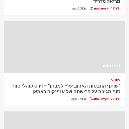
מריאל מדריד
דנה לוי (Dana Levy)
שבוע 1 ago
1 min read
ספורט
"שותף החבטות האהוב עליי למבחן" – וירט קוהלי סוף
סוף מגיבה על פרישתה של אג'ינקיה ראהאן
דנה לוי (Dana Levy)
שבוע 1 ago