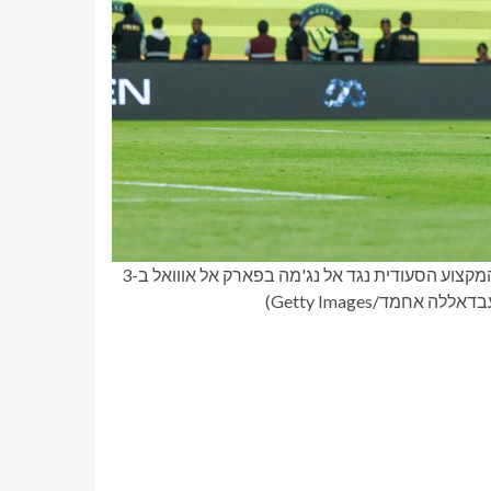
כריסטיאנו רונאלדו מבקיע את שערם השלישי במהלך משחק ליגת המקצוע הסעודית נגד אל נג'מה בפארק אל אווואל ב-3