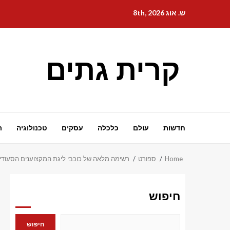
Ski
ש. אוג 8th, 2026
t
conten
קרית גתים
חדשות
עולם
כלכלה
עסקים
טכנולוגיה
ת
Home
ספורט
רשימה מלאה של כוכבי ליגת המקצוענים הסעודית שנבחרו למונדיאל 6
חיפוש
חיפוש