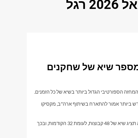
הסעודית שנבחרו למונדיאל 2026 רגל
מספר שיא של שחקנים
יין החדש ביותר אמור להתארח בשיתוף ארה"ב, מקסיקו
זה גם יסמן את חזרתו של הטורניר לצפון אמריקה לאחר 32 שנים. היא תציג שיא של 48 קבוצות, לעומת 32 הקודמות, ובכך