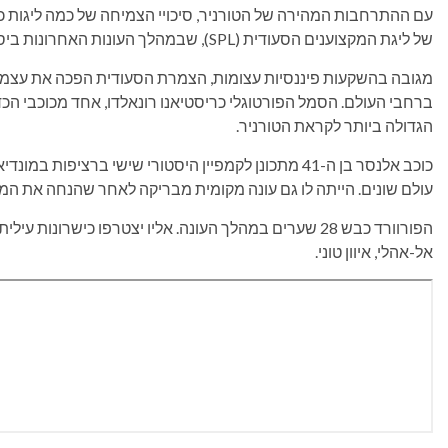
עם ההתרחבות המהירה של הטורניר, סיכויי הצמיחה של כמה ליגות כ
של ליגת המקצוענים הסעודית (SPL), שבמהלך העונות האחרונות ביססה את מעמדה לצד ליגות הכדורגל הגדולות ביותר.
מגובה בהשקעות פיננסיות עצומות, הצמרת הסעודית הפכה את עצמה
ברחבי העולם. הסמל הפורטוגלי כריסטיאנו רונאלדו, אחד מכוכבי הכ
הגדולה ביותר לקראת הטורניר.
כוכב אלנסר בן ה-41 מתכונן לקמפיין היסטורי שישי ברציפ
עולם שונים. הייתה לו גם עונה מקומית מבריקה לאחר שהנחה את המו
הפורוורד כבש 28 שערים במהלך העונה. אליו יצטרפו כישרונו
אל-אהלי, איוון טוני.