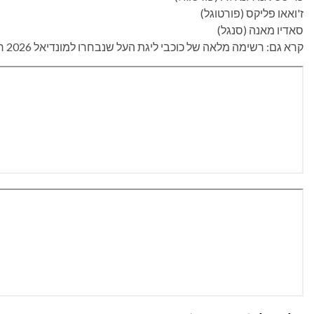
ז'ואאו פליקס (פורטוגל)
סאדיו מאנה (סנגל)
קרא גם: רשימה מלאה של כוכבי ליגת העל שנבחרו למונדיאל 2026 רגל. קאי האוורץ וארלינג האלנד