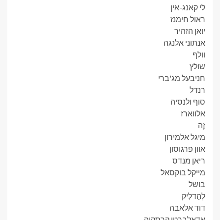
לי קאנג-אין
ראול חימנז
יואן הזהיר
אנתוני אלנגה
וולף
שולץ
חניבעל מג'ברי
רנדל
סוף ולנסיה
אלווארז
זֶה
מיגל אלמירון
אוון פרגוסון
ריאן מנדס
מייקל בוקסאל
בושל
לְהַדלִיק
דוד אלאבה
אדאלברטו קרסקיה