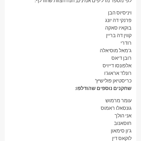
לפי מספר מדליפים אמינים, הנה הצוות שהודלף:
ויניסיוס הבן
פרנקי דה יונג
בוקאיו סאקה
קווין דה בריין
רודרי
ג'מאל מוסיאלה
רובן דיאס
אלפונסו דייויס
רונלד אראוג'ו
כריסטיאן פולישיץ'
שחקנים נוספים שהודלפו:
עומר מרמוש
גונסאלו ראמוס
אני הולך
חוסאנוב
ג'ון סימאון
לוקאס דין