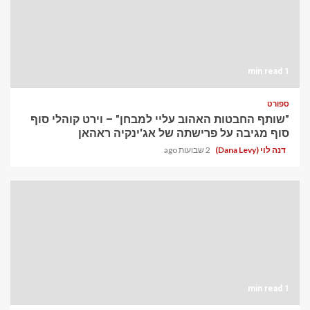
1 min read
ספורט
"שותף החבטות האהוב עליי למבחן" – וירט קוהלי סוף
סוף מגיבה על פרישתה של אג'ינקיה ראהאן
דנה לוי (Dana Levy)
2 שבועות ago
1 min read