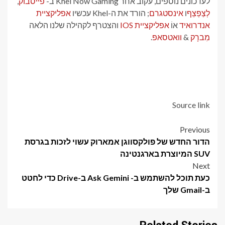
לעדכונים נוספים, עקוב אחר Khel Now Gaming ב-
פייסבוק
,
לְצַפְצֵף
ו
אינסטגרם
; הורד את ה-Khel עכשיו
אפליקציית
אנדרואיד
אוֹ
אפליקציית IOS
והצטרף לקהילה שלנו הלאה
מִברָק
&
וואטסאפ
.
Source link
Post
Previous
הדור החדש של פולקסווגן אמארוק עשוי לזכות בגרסת
navigation
SUV המיוצרת בארגנטינה
Next
כעת תוכל להשתמש ב- Ask Gemini ב-Drive כדי לחטט
ב-Gmail שלך