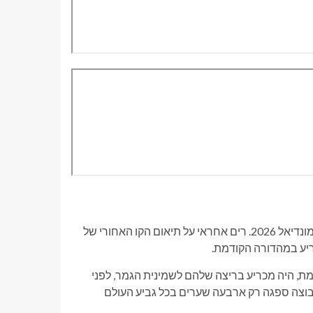
מגן שרלוט FC, טים ריאם, אמור להיות קפטן נבחרת ארצות הברית במונדיאל 2026. רים אחראי על תיאום הקו האחורי של
ריע במהדורה הקודמת.
ת, היה מכריע בריצה שלהם לשמינית הגמר, לפני
וצה ספגה רק ארבעה שערים בכל גביע העולם