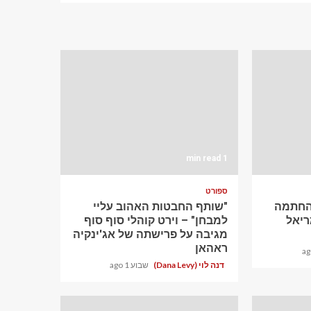
1 min read
ספורט
ההחתמה
"שותף החבטות האהוב עליי
יאל
למבחן" – וירט קוהלי סוף סוף
מגיבה על פרישתה של אג'ינקיה
ראהאן
דנה לוי (Dana Levy)
שבוע 1 ago