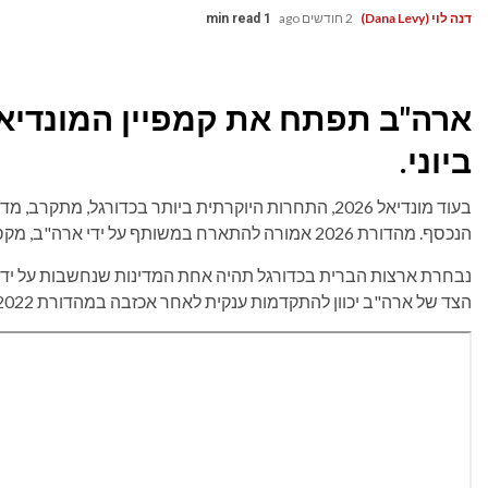
דנה לוי (Dana Levy)
2 חודשים ago
1 min read
ביוני.
בעוד מונדיאל 2026, התחרות היוקרתית ביותר בכדורגל, מ
הנכסף. מהדורת 2026 אמורה להתארח במשותף על ידי ארה"ב, מקסיקו וקנדה, ותצא לדרך ב-11 ביוני.
נבחרת ארצות הברית בכדורגל תהיה אחת המדינות שנחשבות על ידי רב
הצד של ארה"ב יכוון להתקדמות ענקית לאחר אכזבה במהדורת 2022.