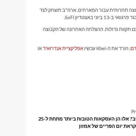
צה D של מונדיאל 2026, הנחשבת לקבוצה תחרותית עבור המארחים. ארה"ב תשחק לצד
י באצטדיון SoFi.
ם תקוות גדולות. ההצלחה האחרונה של הקבוצה
רם
; הורד את ה-Khel עכשיו
אפליקציית אנדרואיד
אוֹ
Pr
בתקציב? אלו הן העסקאות הטובות ביותר מתחת ל-25
קראת יום הפריים של אמזון