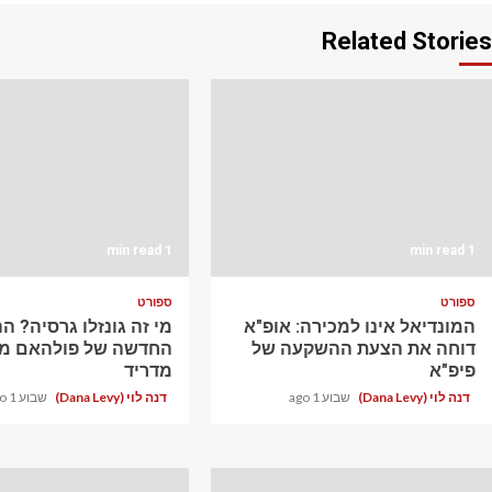
Related Stories
1 min read
1 min read
ספורט
ספורט
המונדיאל אינו למכירה: אופ"א
מי זה גונזלו גרסיה? 
דוחה את הצעת ההשקעה של
החדשה של פולהאם מר
פיפ"א
מדריד
דנה לוי (Dana Levy)
שבוע 1 ago
דנה לוי (Dana Levy)
שבוע 1 ago