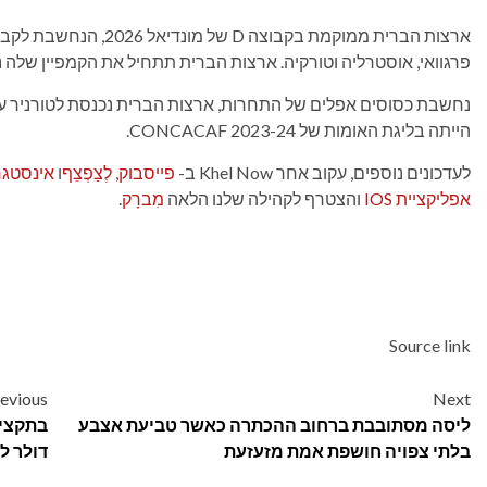
ארצות הברית ממוקמת בקבו
פרגוואי, אוסטרליה וטורקיה. ארצות הברית תתחיל את הקמפיין שלה נגד פרגוואי ב-13 ביונ
נחשבת כסוסים אפלים של התחרות, ארצות הברית נכנסת לטורניר ע
הייתה בליגת האומות של CONCACAF 2023-24.
לעדכונים נוספים, עקוב אחר Khel Now ב-
פייסבוק
,
לְצַפְצֵף
ו
אינסטג
אפליקציית IOS
והצטרף לקהילה שלנו הלאה
מִברָק
.
Source link
Post
evious
Next
ליסה מסתובבת ברחוב ההכתרה כאשר טביעת אצבע
navigation
בלתי צפויה חושפת אמת מזעזעת
דולר ל