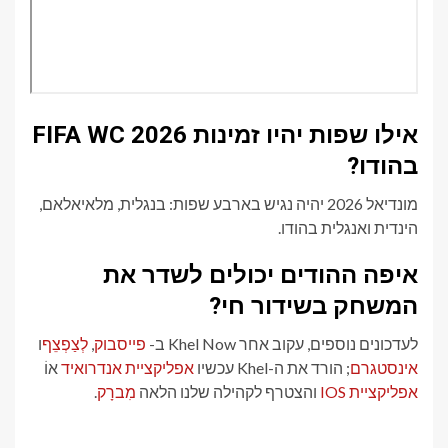
אילו שפות יהיו זמינות FIFA WC 2026
בהודו?
מונדיאל 2026 יהיה נגיש בארבע שפות: בנגלית, מלאיאלאם,
הינדית ואנגלית בהודו.
איפה ההודים יכולים לשדר את
המשחק בשידור חי?
לעדכונים נוספים, עקוב אחר Khel Now ב-
פייסבוק
,
לְצַפְצֵף
ו
אינסטגרם
; הורד את ה-Khel עכשיו
אפליקציית אנדרואיד
אוֹ
אפליקציית IOS
והצטרף לקהילה שלנו הלאה
מִברָק
.