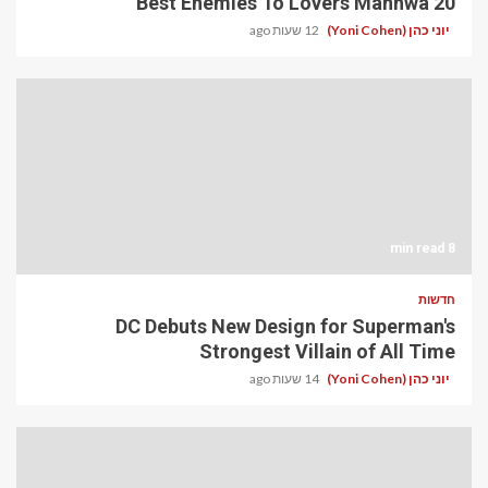
20 Best Enemies To Lovers Manhwa
יוני כהן (Yoni Cohen)
12 שעות ago
8 min read
חדשות
DC Debuts New Design for Superman's
Strongest Villain of All Time
יוני כהן (Yoni Cohen)
14 שעות ago