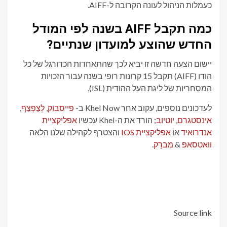
כעמלות הניהול לעונה הקרובה ל-AIFF.
כמה תקבל AIFF בשנה לפי המודל
החדש שהוצע למועדון שנתיים?
יישום הצעה חדשה זו יביא לכך שהתאחדות הכדורגל של כל
הודו (AIFF) תקבל 15 קרונות רופי בשנה עבור הזכויות
המסחריות של ליגת העל ההודית (ISL).
לעדכונים נוספים, עקוב אחר Khel Now ב-
פייסבוק
,
לְצַפְצֵף
,
אינסטגרם
,
יוטיוב
; הורד את ה-Khel עכשיו
אפליקציית
אנדרואיד
אוֹ
אפליקציית IOS
והצטרף לקהילה שלנו הלאה
וואטסאפ
&
מִברָק
.
Source link