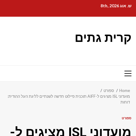
Ski
ש. אוג 8th, 2026
t
conten
קרית גתים
Primary
Menu
Home
ספורט
מועדוני ISL מציגים ל-AIFF תוכנית פיילוט חדשה לשנתיים לליגת העל ההודית:
דוחות
ספורט
מועדוני ISL מציגים ל-