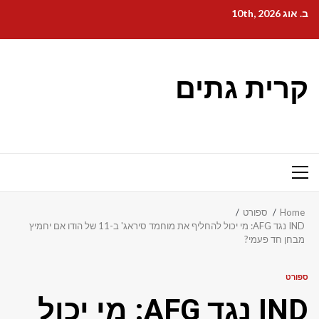
Ski
ב. אוג 10th, 2026
t
conten
קרית גתים
Primary
Menu
Home
ספורט
IND נגד AFG: מי יכול להחליף את מוחמד סיראג' ב-11 של הודו אם יחמיץ
מבחן חד פעמי?
ספורט
IND נגד AFG: מי יכול