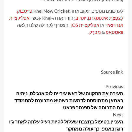
לעדכונים נוספים, עקוב אחר Khel Now Cricket
פייסבוק
,
לְצַפְצֵף
,
אינסטגרם
,
יוטיוב
; הורד את ה-Khel עכשיו
אפליקציית
אנדרואיד
אוֹ
אפליקציית IOS
והצטרף לקהילה שלנו הלאה
וואטסאפ
&
מִברָק
.
Source link
Post
Previous
העירה את התקווה של ראש עיריית לוס אנג'לס, ניתיה
navigation
ראמאן מתמוססת לדמעות כשהיא מתכוננת להתמודד
עם התבוסה של ספנסר פראט
Next
העניין בטיפול בחצבת שעלול להיות רעיל עלתה לאחר ג'ו
רוגן באמפ, כך עולה ממחקר