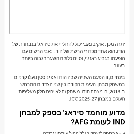
יתרה מכך, אוקיב נאבי יכול להחליף את סיראג' בנבחרת של
הודו. הוא אחד מכדורי הרשת של הודו. נאבי הרשים עם
הופעתו בגביע ראנג'י, וסיים כלוקח השער הגבוה ביותר
בעונה.
בינתיים, זו הפעם השנייה שבה הודו ואפגניסטן נועלו קרניים
במשחק מבחן. העימות הקודם בין שני הצדדים התרחש
ב-2018, בו ניצחה הודו. משחק זה לא יהיה חלק מאליפות
העולם במבחן ICC 2025-27.
מדוע מוחמד סיראג' בספק למבחן
IND לעומת AFG?
Siraj בספק לשחק בגלל ניהול עומסי עבודה.