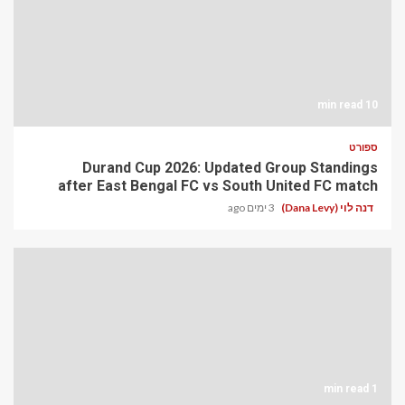
10 min read
ספורט
Durand Cup 2026: Updated Group Standings
after East Bengal FC vs South United FC match
דנה לוי (Dana Levy)
3 ימים ago
1 min read