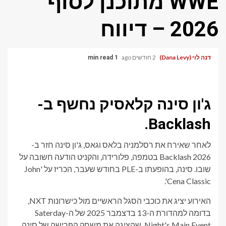
WWE מתוכנן לסוף
2026 – דיווח
דנה לוי (Dana Levy)
2 חודשים ago
1 min read
ג'ון סינה קלאסיק נחשף ב-
Backlash.
לאחר שאירח את רסלמניה בלאס וגאס, ג'ון סינה חזר ב-
Backlash 2026 בטמפה, פלורידה, והקניט הודעה חשובה על
שובו. סינה, בהופעתו ב-PLE בחודש שעבר, הכריז על 'John
Cena Classic'.
האירוע יציג את כוכבי הסגל הראשיים מול כישרונות NXT,
בדומה למהדורת ה-13 בדצמבר 2025 של ה-Saterday
Night's Main Event, שהציגה את משחק הפרישה של סינה.