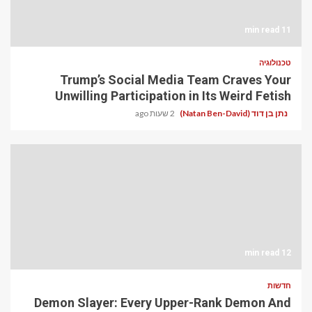
11 min read
טכנולוגיה
Trump’s Social Media Team Craves Your
Unwilling Participation in Its Weird Fetish
נתן בן דוד (Natan Ben-David)
2 שעות ago
12 min read
חדשות
Demon Slayer: Every Upper-Rank Demon And