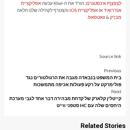
לְצַפְצֵף
ו
אינסטגרם
; הורד את ה-Khel עכשיו
אפליקציית
אנדרואיד
אוֹ
אפליקציית IOS
והצטרף לקהילה שלנו הלאה
מִברָק
&
וואטסאפ
.
Source link
Post
Previous
בית המשפט בנבאדה מגבה את הרגולטורים נגד
navigation
פולימרקט על רקע פעולות אכיפה מתמשכות
Next
קייטלין קלארק של קדחת מבהירה דבר אחד לגבי מערכת
היחסים שלה עם HC סטפני ווייט
Related Stories