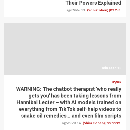
Their Powers Explained
יוני כהן (Yoni Cohen)
13 שעות ago
13 min read
עסקים
WARNING: The chatbot therapist 'who really
gets you' has been taking lessons from
Hannibal Lecter – with AI models trained on
everything from TikTok self-help videos to
snake oil remedies… and even film scripts
שירה כהן (Shira Cohen)
14 שעות ago