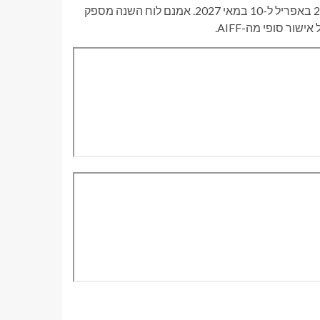
העונה המקומית צפויה להסתיים עם גביע הפדרציה, המתוכנן בין ה-20 באפריל ל-10 במאי 2027. אמנם לוח השנה מספק
ור סופי מה-AIFF.