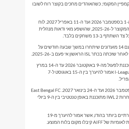
ב כמגבת הווילון לקמפיין המקומי, כשהאוהדים מחכים בקוצר רוח לשובו
ליגת העל ההודית (ISL), תחרות הבכירים של הודו, צפויה להתקיים מה-1 בספטמבר 2026 ועד ה-11 באפריל 2027. לוח
הזמנים המוצע מחזיר עונה שלמה של שבעה חודשים לאחר הקמפיין המקוצר ל-2025-26, שהושפע מאי ודאות מנהלית
ב-13 משחקים בלבד.
אם לוח השנה ימשיך כמתוכנן, ה-ISL יחזור לפורמט הארוך יותר שלו, עם 14 מועדונים שיתחרו במשך שבעה חודשים על
בינתיים, ליגת הכדורגל ההודית (IFL), שנודעה בעבר כ-I-League, מתוכננת לפעול מה-9 באוקטובר 2026 עד ה-14 במרץ
2027. ה-AIFF הציע גם תאריכים עבור החטיבות הנמוכות, כאשר I-League 3 אמור להיערך בין ה-15 באוגוסט ל-7
בכדורגל נשים, ליגת הנשים ההודית (IWL) צפויה להתקיים מה-3 בספטמבר 2026 ועד ה-24 בינואר 2027. East Bengal FC
תחל את העונה כאלופות מגן לאחר שהבטיחה תארי ליגה אחוריים. תחרות IWL 2 מתוכננת באופן טנטטיבי בין ה-9 ביולי
לוח השנה כולל גם את גביע Santosh, אחד הטורנירים המקומיים היוקרתיים ביותר בהודו, אשר אמור להיערך מ-19