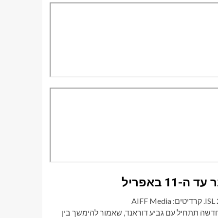
טיבי ל-2026-27 שפורסם על ידי AIFF, העונה החדשה תתחיל עם גביע דוראנד, שאמור להימשך בין