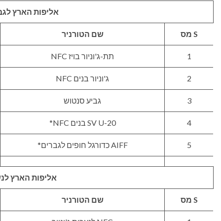
אליפות הארץ לגב
S מס
שם הטורניר
1
תת-ג'וניור בויז NFC
2
ג'וניור בנים NFC
3
גביע סנטוש
4
SV U-20 בנים NFC*
5
AIFF כדורגל חופים לגברים*
אליפות הארץ לנ
S מס
שם הטורניר