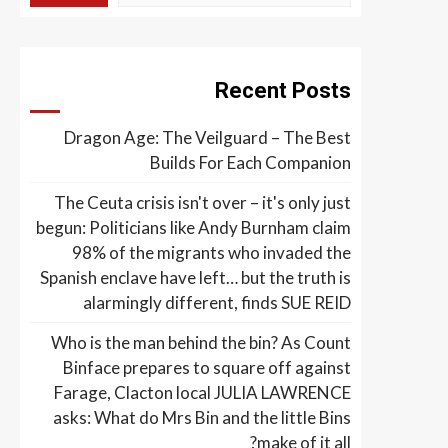
Recent Posts
Dragon Age: The Veilguard – The Best
Builds For Each Companion
The Ceuta crisis isn't over – it's only just
begun: Politicians like Andy Burnham claim
98% of the migrants who invaded the
Spanish enclave have left… but the truth is
alarmingly different, finds SUE REID
Who is the man behind the bin? As Count
Binface prepares to square off against
Farage, Clacton local JULIA LAWRENCE
asks: What do Mrs Bin and the little Bins
make of it all?