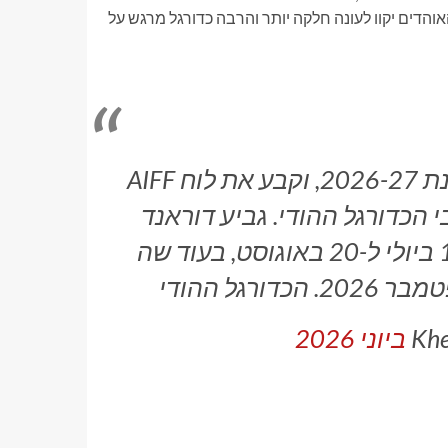
והדים יקוו לעונה חלקה יותר והרבה כדורגל מרגש על
AIFF חשפה את לוח השנה הטנטטיבי שלה לעונת 2026-27, וקבע את לוח
 הכדורגל ההודי. גביע דוראנד
מתוכנן להימשך בין ה-11 ביולי ל-20 באוגוסט, בעוד שה-ISL מתוכנן ל-1