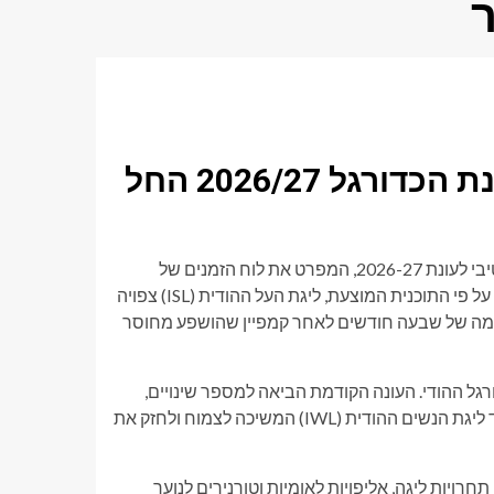
גביע דוראנד אמור להתחיל את עונת הכדורגל 2026/27 החל
התאחדות הכדורגל של כל הודו (AIFF) פרסמה את לוח השנה הטנטטיבי לעונת 2026-27, המפרט את לוח הזמנים של
הליגות המקומיות והאליפויות הלאומיות בכדורגל גברים ונשים כאחד. על פי התוכנית המוצעת, ליגת העל ההודית (ISL) צפויה
מה שהופך אותה לעונה שלמה של שבעה חודשים לאחר קמפיין שהושפע מחוסר
א של הכדורגל ההודי. העונה הקודמת הביאה למספר שינויים,
כולל מיתוג מחדש של ה-I-League לליגת הכדורגל ההודית (IFL), בעוד ליגת הנשים ההודית (IWL) המשיכה לצמוח ולחזק את
שחק, עם תחרויות ליגה, אליפויות לאומיות וטורנירים לנוער