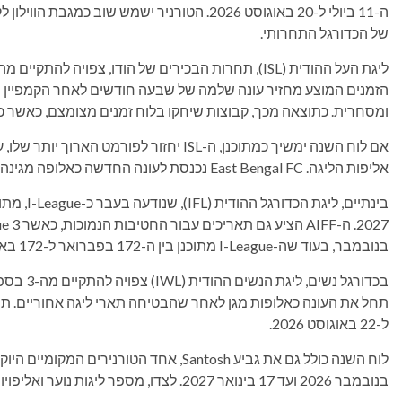
ה-11 ביולי ל-20 באוגוסט 2026. הטורניר ישמש שו
של הכדורגל התחרותי.
ומסחרית. כתוצאה מכך, קבוצות שיחקו בלוח זמנים מצומצם, כאשר כל צד השתתף 
אליפות הליגה. East Bengal FC נכנסת לעונה החדשה כאלופה מגינה לאחר שזכתה בכתר ISL הראשון אי פעם ב-2025-26.
בנובמבר, בעוד שה-I-League מתוכנן בין ה-172 בפברואר ל-172 באפריל.
ל-22 באוגוסט 2026.
בנובמבר 2026 ועד 17 בינואר 2027. לצדו, מספר ליגות נוער ואליפויות לאומיות של AIFF קיבלו מקום בלוח המוצע.