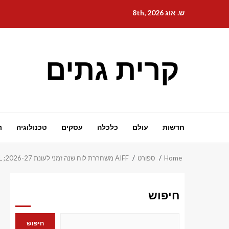
Ski
ש. אוג 8th, 2026
t
conten
קרית גתים
חדשות
עולם
כלכלה
עסקים
טכנולוגיה
ת
Home
ספורט
AIFF משחררת לוח שנה זמני לעונת 2026-27; ISL תתחיל בספטמבר
חיפוש
חיפוש