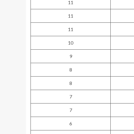
11
11
11
10
9
8
8
7
7
6