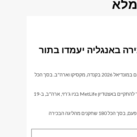
 הבכירה באנגליה יעמדו בתור
רבים מהכוכבים המובילים מכל העולם הולכים להשתתף בנבחרותיהם במונדיאל 2026 בקנדה, מקסיקו וארה"ב. בסך הכל
תחרות המגה הולכת להתחיל ב-11 ביוני. הגמר של טורניר הדגל אמור להתקיים באצטדיון MetLife בניו ג'רזי, ארה"ב, ב-19
ליגת העל האנגלית נחשבת לאחת מליגות הכדורגל הטובות בעולם והפעם, בסך הכל 180 שחקנים מהליגה הבכירה