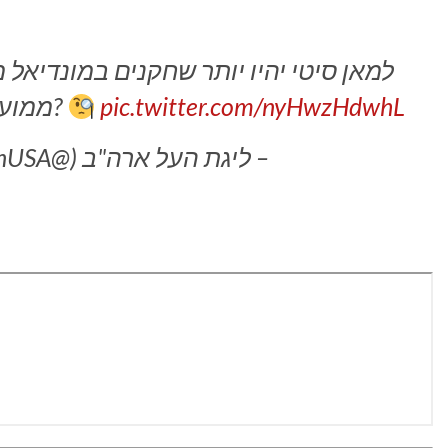
למאן סיטי יהיו יותר שחקנים במונדיאל 
pic.twitter.com/nyHwzHdwhL
ממועדון הפרמייר ליג שלך נמצאים בו?
– ליגת העל ארה"ב (@PLinUSA)