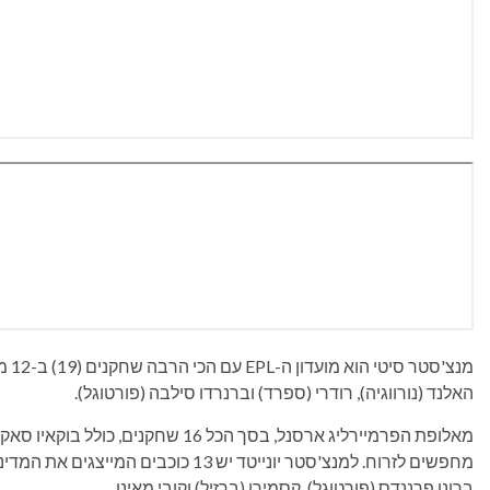
האלנד (נורווגיה), רודרי (ספרד) וברנרדו סילבה (פורטוגל).
מאלופת הפרמיירליג ארסנל, בסך הכל 16 שח
מחפשים לזרוח. למנצ'סטר יונייטד יש 13 
ברונו פרננדס (פורטוגל), קסמירו (ברזיל) וקובי מאינו.