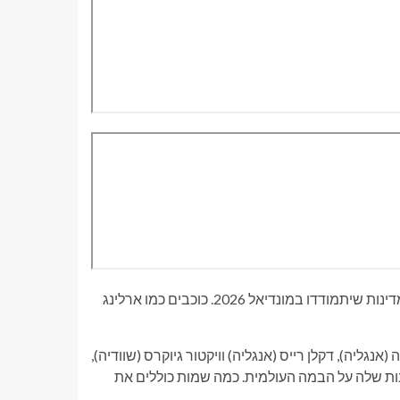
מנצ'סטר סיטי הוא מועדון ה-EPL עם הכי הרבה שחקנים (19) ב-12 מדינות שיתמודדו במונדיאל 2026. כוכבים כמו ארלינג
קנים, כולל בוקאיו סאקה (אנגליה), דקלן רייס (אנגליה) וויקטור גיוקרס (שוודיה),
כוכבים המייצגים את המדינות שלה על הבמה העולמית. כמה שמות כוללים את