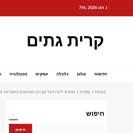
Ski
ו. אוג 7th, 2026
t
conten
קרית גתים
חדשות
עולם
כלכלה
עסקים
טכנולוגיה
ת
Home
ספורט
מועדוני ליגת העל עם רוב השחקנים במונדיאל 2026 – פירוט מלא
חיפוש
חיפוש