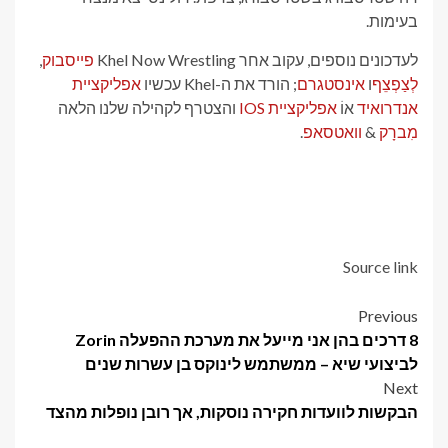
בעימות.
לעדכונים נוספים, עקוב אחר Khel Now Wrestling
פייסבוק
,
לְצַפְצֵף
ו
אינסטגרם
; הורד את ה-Khel עכשיו
אפליקציית
אנדרואיד
אוֹ
אפליקציית IOS
והצטרף לקהילה שלנו הלאה
מִברָק
&
וואטסאפ
.
Source link
Post
Previous
8 דרכים בהן אני מייעל את מערכת ההפעלה Zorin
navigation
לביצועי שיא – ממשתמש לינוקס בן עשרות שנים
Next
הבקשות לוועדות חקירה נוסקות, אך רובן נופלות מהצד