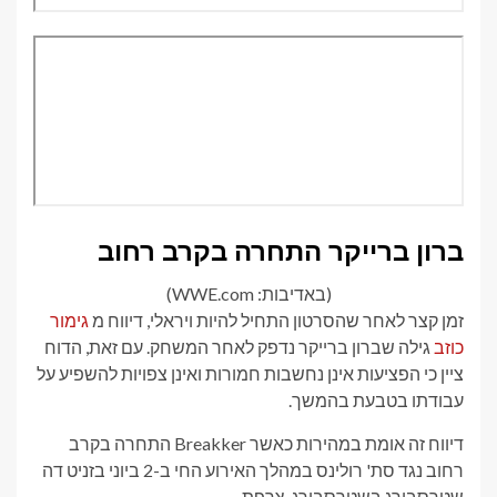
ברון ברייקר התחרה בקרב רחוב
(באדיבות: WWE.com)
זמן קצר לאחר שהסרטון התחיל להיות ויראלי, דיווח מ
גימור
כוזב
גילה שברון ברייקר נדפק לאחר המשחק. עם זאת, הדוח
ציין כי הפציעות אינן נחשבות חמורות ואינן צפויות להשפיע על
עבודתו בטבעת בהמשך.
דיווח זה אומת במהירות כאשר Breakker התחרה בקרב
רחוב נגד סת' רולינס במהלך האירוע החי ב-2 ביוני בזניט דה
שטרסבורג בשטרסבורג, צרפת.