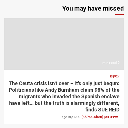
You may have missed
9 min read
עסקים
The Ceuta crisis isn't over – it's only just begun:
Politicians like Andy Burnham claim 98% of the
migrants who invaded the Spanish enclave
have left… but the truth is alarmingly different,
finds SUE REID
שירה כהן (Shira Cohen)
34 דקות ago