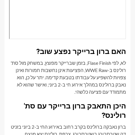
האם ברון ברייקר נפצע שוב?
לא, לפי Flase Finish, בזמן שברייקר מפוצץ, במשחק מול סת'
רולינס ב-WWE Raw, הפציעות אינן נחשבות חמורות ואינן
צפויות להשפיע על עבודתו בטבעת קדימה. יתר על כן, הוא
נאבק ברולינס במהלך אירוע חי ב-2 ביוני, ואישר שהוא לא
מתמודד עם פציעה כלשהי.
היכן התאבק ברון ברייקר עם סת'
רולינס?
ברון נאבקה ברולינס בקרב רחוב באירוע החי ב-2 ביוני בזניט
דה שטרסבורג בשטרסבורג, צרפת. רולינס יצא מנצח