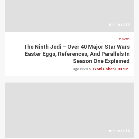
15 min read
חדשות
The Ninth Jedi – Over 40 Major Star Wars
Easter Eggs, References, And Parallels In
Season One Explained
יוני כהן (Yoni Cohen)
6 שעות ago
16 min read