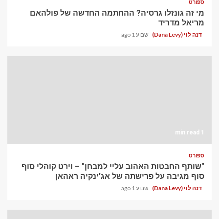
ספורט
מי זה גונזלו גרסיה? ההחתמה החדשה של פולהאם
מריאל מדריד
דנה לוי (Dana Levy)
שבוע 1 ago
1 min read
ספורט
"שותף החבטות האהוב עליי למבחן" – וירט קוהלי סוף
סוף מגיבה על פרישתה של אג'ינקיה ראהאן
דנה לוי (Dana Levy)
שבוע 1 ago