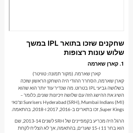
שחקנים שזכו בתואר IPL במשך
שלוש עונות רצופות
1. קארן שארמה
קארן שארמה. (מקור תמונה: טוויטר)
קארן שארמה, הסחרר ההודי היה השחקן הראשון שזכה
בשלושה גביעי IPL בטרוט. מה שנדיר עוד יותר הוא שהוא
השיג את ההישג הזה עם שלושה זיכיונות שונים, כלומר –
Sunrisers Hyderabad (SRH), Mumbai Indians (MI) וצ'נאי
Super Kings, זכו בתארים ב-2016, 2017 ו-2018, בהתאמה.
הרגל היה מכריע בקמפיינים של SRH לשנים 2013-14, שם
הוא בחר 11 ו-15 שערים, בהתאמה, אך לא הצליח לקחת