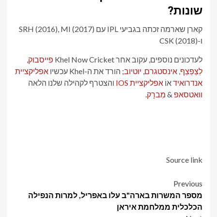
שונות?
קארן שארמה זכתה בגביעי IPL עם SRH (2016), MI (2017)
ו-CSK (2018)
לעדכונים נוספים, עקוב אחר Khel Now Cricket
פייסבוק
,
לְצַפְצֵף
,
אינסטגרם
,
יוטיוב
; הורד את ה-Khel עכשיו
אפליקציית
אנדרואיד
אוֹ
אפליקציית IOS
והצטרף לקהילה שלנו הלאה
וואטסאפ
&
מִברָק
.
Source link
Post
Previous
מספר המשרות בארה"ב עלו באפריל, למרות הנפילה
navigation
הכלכלית ממלחמת איראן