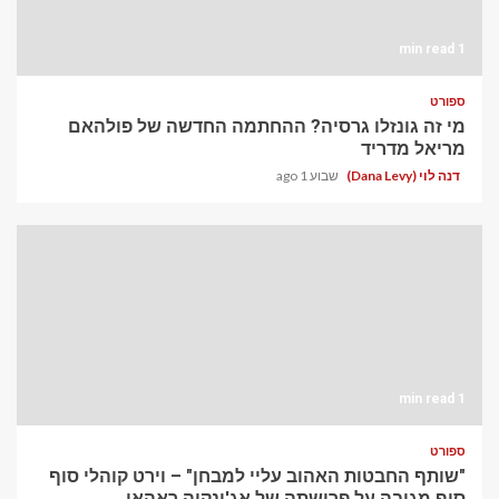
1 min read
ספורט
מי זה גונזלו גרסיה? ההחתמה החדשה של פולהאם
מריאל מדריד
דנה לוי (Dana Levy)
שבוע 1 ago
1 min read
ספורט
"שותף החבטות האהוב עליי למבחן" – וירט קוהלי סוף
סוף מגיבה על פרישתה של אג'ינקיה ראהאן