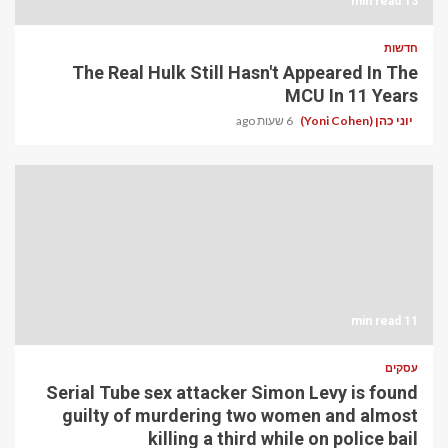
13 min read
חדשות
The Real Hulk Still Hasn't Appeared In The
MCU In 11 Years
יוני כהן (Yoni Cohen)
6 שעות ago
11 min read
עסקים
Serial Tube sex attacker Simon Levy is found
guilty of murdering two women and almost
killing a third while on police bail