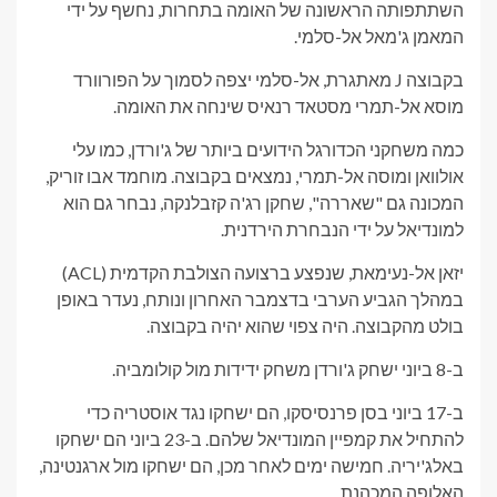
השתתפותה הראשונה של האומה בתחרות, נחשף על ידי
המאמן ג'מאל אל-סלמי.
בקבוצה J מאתגרת, אל-סלמי יצפה לסמוך על הפורוורד
מוסא אל-תמרי מסטאד רנאיס שינחה את האומה.
כמה משחקני הכדורגל הידועים ביותר של ג'ורדן, כמו עלי
אולוואן ומוסה אל-תמרי, נמצאים בקבוצה. מוחמד אבו זוריק,
המכונה גם "שאררה", שחקן רג'ה קזבלנקה, נבחר גם הוא
למונדיאל על ידי הנבחרת הירדנית.
יזאן אל-נעימאת, שנפצע ברצועה הצולבת הקדמית (ACL)
במהלך הגביע הערבי בדצמבר האחרון ונותח, נעדר באופן
בולט מהקבוצה. היה צפוי שהוא יהיה בקבוצה.
ב-8 ביוני ישחק ג'ורדן משחק ידידות מול קולומביה.
ב-17 ביוני בסן פרנסיסקו, הם ישחקו נגד אוסטריה כדי
להתחיל את קמפיין המונדיאל שלהם. ב-23 ביוני הם ישחקו
באלג'יריה. חמישה ימים לאחר מכן, הם ישחקו מול ארגנטינה,
האלופה המכהנת.