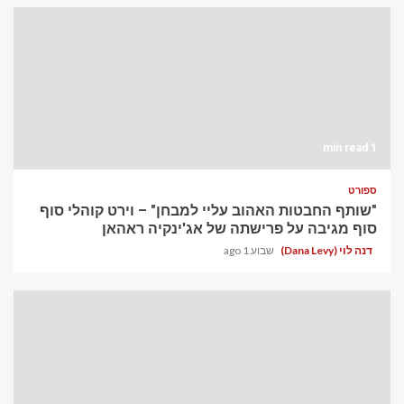
1 min read
ספורט
"שותף החבטות האהוב עליי למבחן" – וירט קוהלי סוף
סוף מגיבה על פרישתה של אג'ינקיה ראהאן
דנה לוי (Dana Levy)
שבוע 1 ago