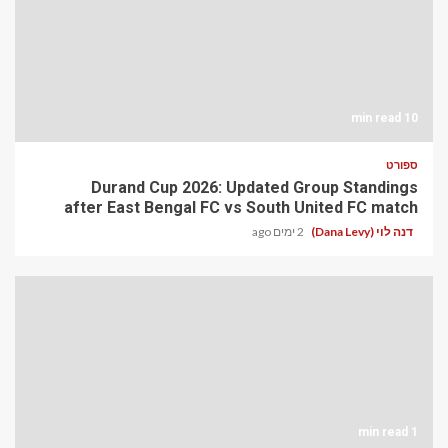
10 min read
ספורט
Durand Cup 2026: Updated Group Standings
after East Bengal FC vs South United FC match
דנה לוי (Dana Levy)
2 ימים ago
1 min read