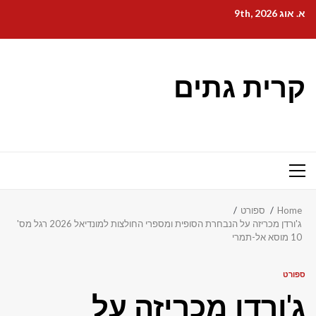
Ski
א. אוג 9th, 2026
t
conten
קרית גתים
Primary
Menu
Home
ספורט
ג'ורדן מכריזה על הנבחרת הסופית ומספרי החולצות למונדיאל 2026 רגל מס'
10 מוסא אל-תמרי
ספורט
ג'ורדן מכריזה על