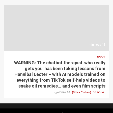
13 min read
עסקים
WARNING: The chatbot therapist 'who really
gets you' has been taking lessons from
Hannibal Lecter – with AI models trained on
everything from TikTok self-help videos to
snake oil remedies… and even film scripts
שירה כהן (Shira Cohen)
14 שעות ago