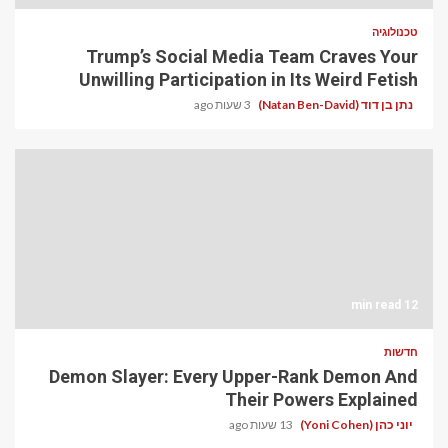
טכנולוגיה
Trump’s Social Media Team Craves Your
Unwilling Participation in Its Weird Fetish
נתן בן דוד (Natan Ben-David)
3 שעות ago
12 min read
חדשות
Demon Slayer: Every Upper-Rank Demon And
Their Powers Explained
יוני כהן (Yoni Cohen)
13 שעות ago