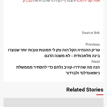
אפליקציית IOS
והצטרף לקהילה שלנו הלאה
מִברָק
.
Source link
Post
Previous
טריק ההנחיה הקל הזה נתן לי תמונות טובות יותר שנוצרו
navigation
בינה מלאכותית – לא משנה הדגם
Next
הנה מה שהידרו-קוויב נלחם כדי להסתיר מממשלת
ניופאונדלנד ולברדור
Related Stories