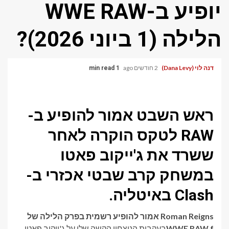
יופיע ב-WWE RAW
הלילה (1 ביוני 2026)?
דנה לוי (Dana Levy)
2 חודשים ago
1 min read
ראש השבט אמור להופיע ב-
RAW לטקס הוקרה לאחר
ששרד את ג'ייקוב פאטו
במשחק קרב שבטי אכזרי ב-
Clash באיטליה.
Roman Reigns אמור להופיע רשמית בפרק הלילה של
WWE RAW f
בעקבות הניצחון הקשה שלו על ג'ייקוב פאטו