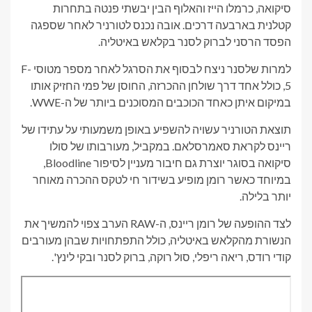
סיקואה, כרמלו הייז והאלוף הבין יבשתי פנטה בתחרות
קטלנית בארבעה דרכים. אובה נכנס לטורניר לאחר שספגה
הפסד הרסני לברוק לסנר בקלאש באיטליה.
למרות שלסנר ניצח לבסוף את הסרגל לאחר מספר מטוסי F-
5, כולל אחד דרך שולחן ההכרזה, החוסן של פמי החזיק אותו
במיקום איתן כאחד הכוכבים המסוכנים ביותר של ה-WWE.
תוצאת הטורניר עשויה להשפיע באופן משמעותי על עתידו של
ריינס לקראת סאמרסלאם. במקביל, מעורבותו של סולו
סיקואה בסוגר יוצרת גם חיבור מעניין לסיפור Bloodline,
במיוחד כאשר רומן מופיע בשידור חי לטקס ההכרה מאוחר
יותר בלילה.
לצד ההופעה של רומן ריינס, ה-RAW הערב צפוי להמשיך את
הנשורת מהקלאש באיטליה, כולל התפתחויות שבהן מעורבים
קודי רודס, ריאה ריפלי, סול רוקה, ברוק לסנר ובקי לינץ'.