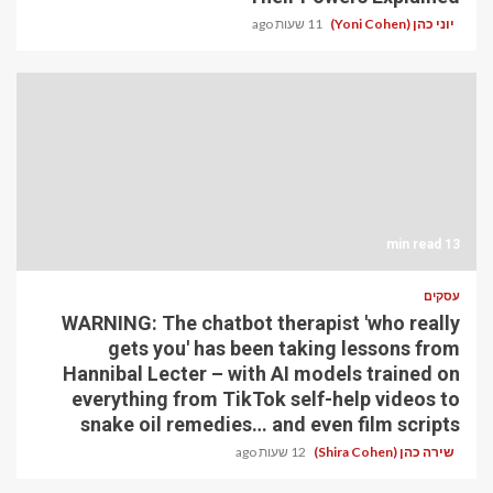
יוני כהן (Yoni Cohen)
11 שעות ago
13 min read
עסקים
WARNING: The chatbot therapist 'who really
gets you' has been taking lessons from
Hannibal Lecter – with AI models trained on
everything from TikTok self-help videos to
snake oil remedies… and even film scripts
שירה כהן (Shira Cohen)
12 שעות ago