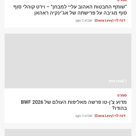
"שותף החבטות האהוב עליי למבחן" – וירט קוהלי סוף
סוף מגיבה על פרישתה של אג'ינקיה ראהאן
דנה לוי (Dana Levy)
שבוע 1 ago
1 min read
ספורט
מדוע צ'ן-טו פרשה מאליפות העולם של BWF 2026
בהודו?
דנה לוי (Dana Levy)
שבוע 1 ago