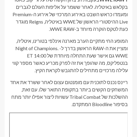
בקלאש באיטליה. לאחר ששמר על אליפות העולם לגברים
ומעמדו כראש השבט באירוע המרכזי של אירוע ה-Premium
Live ההיסטורי הראשון של WWE באיטליה, Reigns מוגדר
כעת לטקס הוקרה מיוחד ב-WWE RAW.
המופע החי מתקיים הערב מארנה אינלפי בטורינו, איטליה,
ומציין את ה-RAW הראשון בדרך ל- Night of Champions.
WWE גם אישר שעת התחלה מיוחדת של 14:00 ET
בנטפליקס, מה שהופך את זה לפרק מכריע כאשר מספר קווי
עלילה מרכזיים מתחילים להתגבש לקראת הקיץ.
ריינס נכנס לתוכנית עם מומנטום עצום לאחר ששרד את אחד
המשחקים הקשים ביותר בתקופת התואר שלו. עם זאת,
ההשלכות של Tribal Combat עשויות ליצור אפילו יותר מתח
בסיפור Bloodline המתקדם.