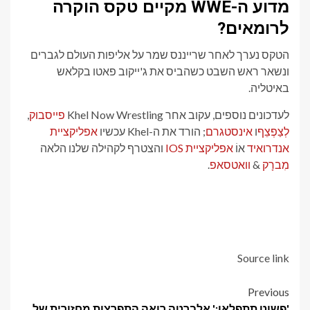
מדוע ה-WWE מקיים טקס הוקרה
לרומאים?
הטקס נערך לאחר שרייננס שמר על אליפות העולם לגברים
ונשאר ראש השבט כשהביס את ג'ייקוב פאטו בקלאש
באיטליה.
לעדכונים נוספים, עקוב אחר Khel Now Wrestling
פייסבוק
,
לְצַפְצֵף
ו
אינסטגרם
; הורד את ה-Khel עכשיו
אפליקציית
אנדרואיד
אוֹ
אפליקציית IOS
והצטרף לקהילה שלנו הלאה
מִברָק
&
וואטסאפ
.
Source link
Post
Previous
'פשוט תתפלאו:' אלברטה רואה התפרצות מחזורית של