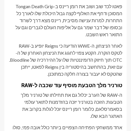
פאטו לכד שוב ושוב את רומן ריינס ב-Tongan Death Grip
המסוכן ודחף את האלוף לקצה גבול היכולת שלו לאורך כל
התחרות. למרות ענישה מסיבית, ריינס מצא דרך לשרוד
ובסופו של דבר שמר גם על אליפות העולם לגברים וגם על
התואר ראש השבט.
לאחר הניצחון, ה-WWE הודיעה כי Reigns יופיע ב-RAW
לטקס הוקרה. הקטע צפוי לחגוג את הניצחון האחרון של ה-
OTC תוך חיזוק הדומיננטיות שלו על ההיררכיה של Bloodline.
עם זאת, בהתחשב בהיסטוריה בין Reigns לפאטו, ייתכן
שהטקס לא יעבור בצורה חלקה כמתוכנן.
טורניר מלך הטבעת מוסיף עוד שכבה ל-RAW
ה-RAW של הערב יכלול גם את תחילתו של טורניר מלך
הטבעות. הזוכה בטורניר יזכה בהזדמנות לתואר עולמי
בסאמרסלאם, כלומר רומן ריינס יוכל לגלות בקרוב את
האתגר הבא שלו.
אחד ממשחקי הפתיחה הצפויים ביותר כולל אובה פמי, סולו