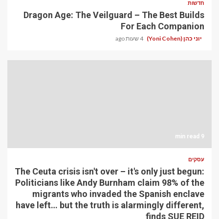
חדשות
Dragon Age: The Veilguard – The Best Builds
For Each Companion
יוני כהן (Yoni Cohen)
4 שעות ago
9 min read
עסקים
The Ceuta crisis isn't over – it's only just begun:
Politicians like Andy Burnham claim 98% of the
migrants who invaded the Spanish enclave
have left… but the truth is alarmingly different,
finds SUE REID