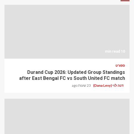
10 min read
ספורט
Durand Cup 2026: Updated Group Standings
after East Bengal FC vs South United FC match
דנה לוי (Dana Levy)
23 שעות ago