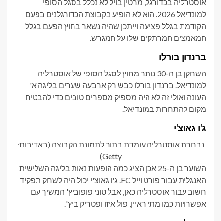
אוסטרליה בכדורגל, מרטין בויל לא נכלל בסגל הסופי
למונדיאל 2026. הוא לא הופיע בקבוצת הכדורגלנים בפעם
הקודמת בגלל פציעה וייתכן שהיה נשאר בחוץ הפעם בגלל
המאמצים המרתקים שלו על המגרש.
ברנדון בורלו
השחקן בן ה-30 נותר מחוץ לסגל הסופי של אוסטרליה
למונדיאל. ברנדון בורלו כבש רק ארבעה שערים בליגה א'
העונה ואולי זה לא היה מספיק מספרים טובים כדי להבטיח
מקום להתחרות במונדיאל.
ג'ו גאוצ'י
נבחרת אוסטרליה עומדת בתור לתמונת הקבוצה (באדיבות:
Getty)
השוער בן ה-25 אכן הציג כמה הופעות נאות בליגה השלישית
האנגלית עבור פורט וייל FC. ג'ו גאוצ'י יכול היה לשחק תפקיד
חשוב עבור אוסטרליה כאן, אבל טוני פופוביץ' המשיך עם
אפשרויות כמו מתי ראיין, פול איזו ופטריק ביץ'.