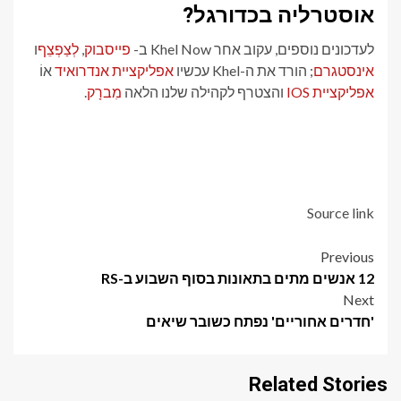
אוסטרליה בכדורגל?
לעדכונים נוספים, עקוב אחר Khel Now ב-
פייסבוק
,
לְצַפְצֵף
ו
אינסטגרם
; הורד את ה-Khel עכשיו
אפליקציית אנדרואיד
אוֹ
אפליקציית IOS
והצטרף לקהילה שלנו הלאה
מִברָק
.
Source link
Post
Previous
12 אנשים מתים בתאונות בסוף השבוע ב-RS
navigation
Next
'חדרים אחוריים' נפתח כשובר שיאים
Related Stories