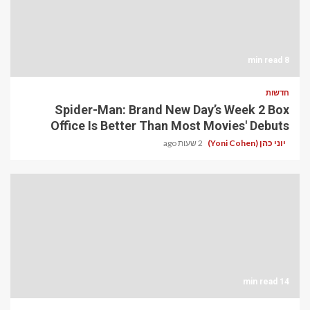
8 min read
חדשות
Spider-Man: Brand New Day’s Week 2 Box
Office Is Better Than Most Movies' Debuts
יוני כהן (Yoni Cohen)
2 שעות ago
14 min read