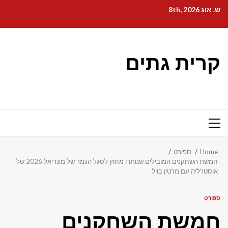
Ski
ש. אוג 8th, 2026
t
conten
קרית גתים
Primary
Menu
Home
ספורט
חמשת השחקנים המובילים שנותרו מחוץ לסגל הגמר של מונדיאל 2026 של
אוסטרליה עם מרטין בויל
ספורט
חמשת השחקנים