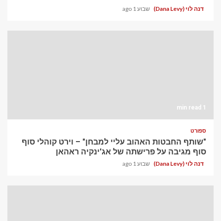
דנה לוי (Dana Levy)
שבוע 1 ago
1 min read
ספורט
"שותף החבטות האהוב עליי למבחן" – וירט קוהלי סוף
סוף מגיבה על פרישתה של אג'ינקיה ראהאן
דנה לוי (Dana Levy)
שבוע 1 ago